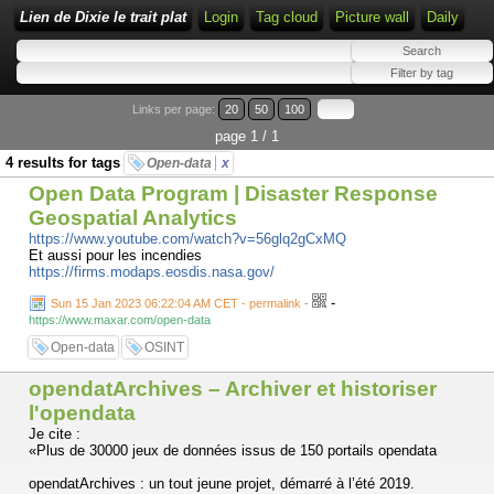
Lien de Dixie le trait plat
Login
Tag cloud
Picture wall
Daily
Links per page:
20
50
100
page 1 / 1
4 results for tags
Open-data
x
Open Data Program | Disaster Response
Geospatial Analytics
https://www.youtube.com/watch?v=56glq2gCxMQ
Et aussi pour les incendies
https://firms.modaps.eosdis.nasa.gov/
-
Sun 15 Jan 2023 06:22:04 AM CET - permalink
-
https://www.maxar.com/open-data
Open-data
OSINT
opendatArchives – Archiver et historiser
l'opendata
Je cite :
«Plus de 30000 jeux de données issus de 150 portails opendata
opendatArchives : un tout jeune projet, démarré à l’été 2019.