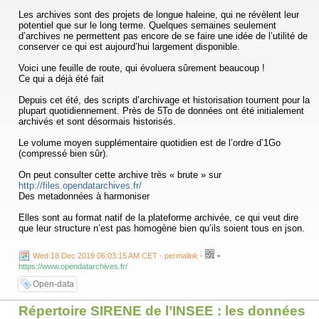
Les archives sont des projets de longue haleine, qui ne révèlent leur
potentiel que sur le long terme. Quelques semaines seulement
d’archives ne permettent pas encore de se faire une idée de l’utilité de
conserver ce qui est aujourd’hui largement disponible.
Voici une feuille de route, qui évoluera sûrement beaucoup !
Ce qui a déjà été fait
Depuis cet été, des scripts d’archivage et historisation tournent pour la
plupart quotidiennement. Près de 5To de données ont été initialement
archivés et sont désormais historisés.
Le volume moyen supplémentaire quotidien est de l’ordre d’1Go
(compressé bien sûr).
On peut consulter cette archive très « brute » sur
http://files.opendatarchives.fr/
Des metadonnées à harmoniser
Elles sont au format natif de la plateforme archivée, ce qui veut dire
que leur structure n’est pas homogène bien qu’ils soient tous en json.
C’est une harmonisation au format dcat définit par le W3C qui semble
-
Wed 18 Dec 2019 06:03:15 AM CET - permalink
-
la plus adaptée. C’est le prochain chantier et il est prioritaire !
https://www.opendatarchives.fr/
Chercher un jeu de données
Open-data
Une fois les metadonnées harmonisées, elles pourront être mise en
base de données afin de permettre des recherches pour trouver un jeu
Répertoire SIRENE de l’INSEE : les données
de données et ses différentes versions.