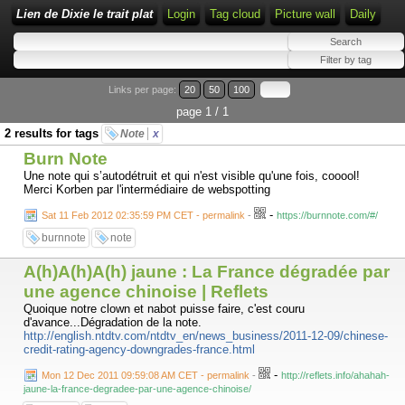
Lien de Dixie le trait plat
Login
Tag cloud
Picture wall
Daily
Links per page:
20
50
100
page 1 / 1
2 results for tags
Note
x
Burn Note
Une note qui s’autodétruit et qui n'est visible qu'une fois, cooool!
Merci Korben par l'intermédiaire de webspotting
-
Sat 11 Feb 2012 02:35:59 PM CET - permalink
-
https://burnnote.com/#/
burnnote
note
A(h)A(h)A(h) jaune : La France dégradée par
une agence chinoise | Reflets
Quoique notre clown et nabot puisse faire, c'est couru
d'avance...Dégradation de la note.
http://english.ntdtv.com/ntdtv_en/news_business/2011-12-09/chinese-
credit-rating-agency-downgrades-france.html
-
Mon 12 Dec 2011 09:59:08 AM CET - permalink
-
http://reflets.info/ahahah-
jaune-la-france-degradee-par-une-agence-chinoise/