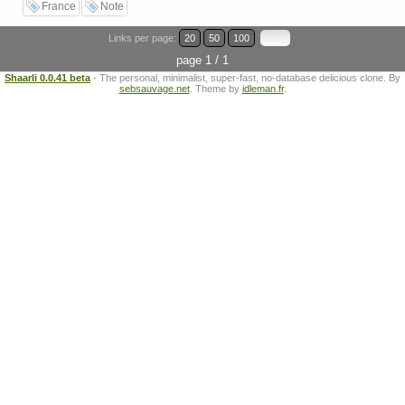
France
Note
Links per page:
20
50
100
page 1 / 1
Shaarli 0.0.41 beta
- The personal, minimalist, super-fast, no-database delicious clone. By
sebsauvage.net
. Theme by
idleman.fr
.