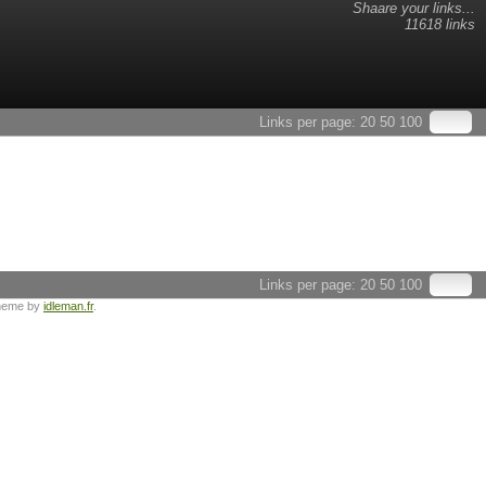
Shaare your links...
11618 links
Links per page:
20
50
100
Links per page:
20
50
100
heme by
idleman.fr
.