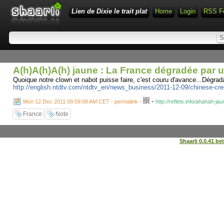
Lien de Dixie le trait plat
Home
Login
RSS F
A(h)A(h)A(h) jaune : La France dégradée par u
Quoique notre clown et nabot puisse faire, c'est couru d'avance...Dégrada
http://english.ntdtv.com/ntdtv_en/news_business/2011-12-09/chinese-cre
-
Mon 12 Dec 2011 09:59:08 AM CET - permalink
-
http://reflets.info/ahahah-
France
Note
Shaarli 0.0.41 be