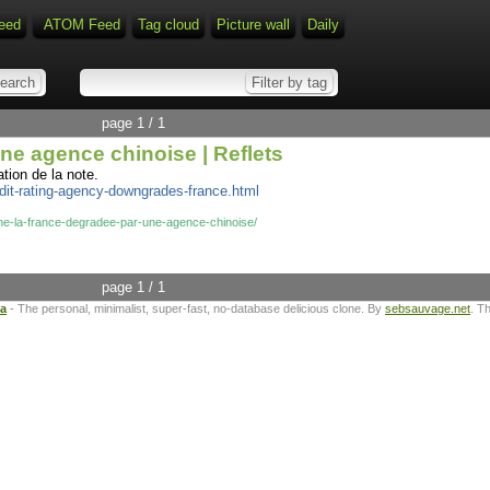
eed
ATOM Feed
Tag cloud
Picture wall
Daily
page 1 / 1
ne agence chinoise | Reflets
tion de la note.
dit-rating-agency-downgrades-france.html
jaune-la-france-degradee-par-une-agence-chinoise/
page 1 / 1
ta
- The personal, minimalist, super-fast, no-database delicious clone. By
sebsauvage.net
. T