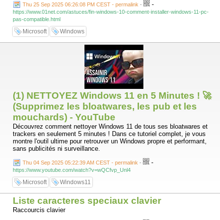
-
Thu 25 Sep 2025 06:26:08 PM CEST - permalink
-
https://www.01net.com/astuces/fin-windows-10-comment-installer-windows-11-pc-
pas-compatible.html
Microsoft
Windows
(1) NETTOYEZ Windows 11 en 5 Minutes ! 🚀
(Supprimez les bloatwares, les pub et les
mouchards) - YouTube
Découvrez comment nettoyer Windows 11 de tous ses bloatwares et
trackers en seulement 5 minutes ! Dans ce tutoriel complet, je vous
montre l'outil ultime pour retrouver un Windows propre et performant,
sans publicités ni surveillance.
-
Thu 04 Sep 2025 05:22:39 AM CEST - permalink
-
https://www.youtube.com/watch?v=wQCfvp_Unl4
Microsoft
Windows11
Liste caracteres speciaux clavier
Raccourcis clavier