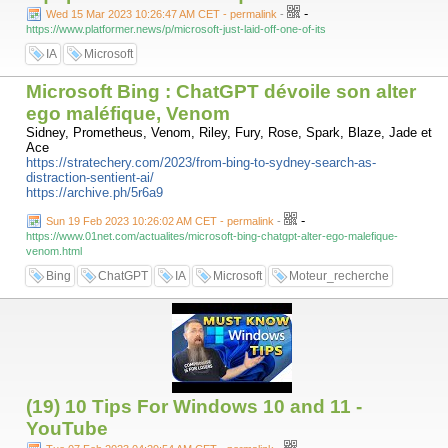
-
Wed 15 Mar 2023 10:26:47 AM CET - permalink
-
https://www.platformer.news/p/microsoft-just-laid-off-one-of-its
IA
Microsoft
Microsoft Bing : ChatGPT dévoile son alter
ego maléfique, Venom
Sidney, Prometheus, Venom, Riley, Fury, Rose, Spark, Blaze, Jade et
Ace
https://stratechery.com/2023/from-bing-to-sydney-search-as-
distraction-sentient-ai/
https://archive.ph/5r6a9
-
Sun 19 Feb 2023 10:26:02 AM CET - permalink
-
https://www.01net.com/actualites/microsoft-bing-chatgpt-alter-ego-malefique-
venom.html
Bing
ChatGPT
IA
Microsoft
Moteur_recherche
(19) 10 Tips For Windows 10 and 11 -
YouTube