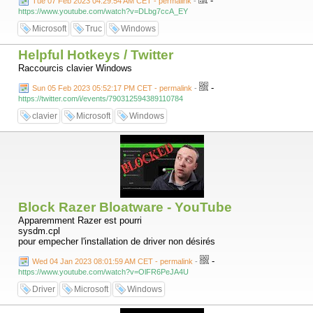
-
Tue 07 Feb 2023 04:29:54 AM CET - permalink
-
https://www.youtube.com/watch?v=DLbg7ccA_EY
Microsoft
Truc
Windows
Helpful Hotkeys / Twitter
Raccourcis clavier Windows
-
Sun 05 Feb 2023 05:52:17 PM CET - permalink
-
https://twitter.com/i/events/790312594389110784
clavier
Microsoft
Windows
Block Razer Bloatware - YouTube
Apparemment Razer est pourri
sysdm.cpl
pour empecher l'installation de driver non désirés
-
Wed 04 Jan 2023 08:01:59 AM CET - permalink
-
https://www.youtube.com/watch?v=OlFR6PeJA4U
Driver
Microsoft
Windows