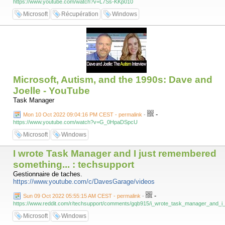
https://www.youtube.com/watch?v=L7Ss-KKp010
Microsoft
Récupération
Windows
Microsoft, Autism, and the 1990s: Dave and
Joelle - YouTube
Task Manager
-
Mon 10 Oct 2022 09:04:16 PM CEST - permalink
-
https://www.youtube.com/watch?v=G_0HpaDSpcU
Microsoft
Windows
I wrote Task Manager and I just remembered
something... : techsupport
Gestionnaire de taches.
https://www.youtube.com/c/DavesGarage/videos
-
Sun 09 Oct 2022 05:55:15 AM CEST - permalink
-
https://www.reddit.com/r/techsupport/comments/gqb915/i_wrote_task_manager_and_i
Microsoft
Windows