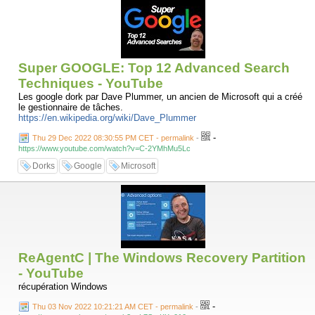
Super GOOGLE: Top 12 Advanced Search
Techniques - YouTube
Les google dork par Dave Plummer, un ancien de Microsoft qui a créé
le gestionnaire de tâches.
https://en.wikipedia.org/wiki/Dave_Plummer
-
Thu 29 Dec 2022 08:30:55 PM CET - permalink
-
https://www.youtube.com/watch?v=C-2YMhMu5Lc
Dorks
Google
Microsoft
ReAgentC | The Windows Recovery Partition
- YouTube
récupération Windows
-
Thu 03 Nov 2022 10:21:21 AM CET - permalink
-