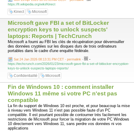
https://fr.wikipedia.org/wiki/Kinect
Kinect
Microsoft
Microsoft gave FBI a set of BitLocker
encryption keys to unlock suspects'
laptops: Reports | TechCrunch
Microsoft a fourni au FBI les clés de récupération pour déverrouiller
des données cryptées sur les disques durs de trois ordinateurs
portables dans le cadre d'une enquête fédérale.
-
Sat 24 Jan 2026 08:13:31 PM CET - permalink
-
https://techcrunch.com/2026/01/23/microsoft-gave-fbi-a-set-of-bitlocker-encryption-
keys-to-unlock-suspects-laptops-reports/
Confidentialité
Microsoft
Fin de Windows 10 : comment installer
Windows 11 même si votre PC n'est pas
compatible
La fin du support de Windows 10 est proche, et pour beaucoup la mise
à niveau vers Windows 11 n’est pas possible faute d’un PC
compatible. Il est pourtant possible de contourner très facilement les
restrictions de Microsoft pour forcer la migration de votre PC Windows
10 directement vers Windows 11, sans perdre vos données ni vos
applications