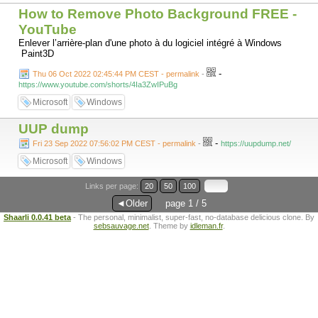
How to Remove Photo Background FREE -
YouTube
Enlever l’arrière-plan d'une photo à du logiciel intégré à Windows
Paint3D
-
Thu 06 Oct 2022 02:45:44 PM CEST - permalink
-
https://www.youtube.com/shorts/4Ia3ZwIPuBg
Microsoft
Windows
UUP dump
-
Fri 23 Sep 2022 07:56:02 PM CEST - permalink
-
https://uupdump.net/
Microsoft
Windows
Links per page:
20
50
100
◄Older
page 1 / 5
Shaarli 0.0.41 beta
- The personal, minimalist, super-fast, no-database delicious clone. By
sebsauvage.net
. Theme by
idleman.fr
.