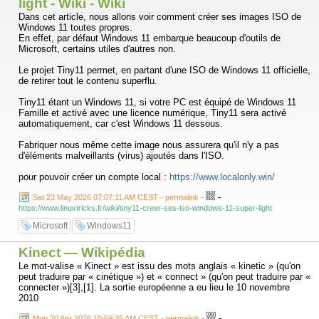
light - Wiki - Wiki
Dans cet article, nous allons voir comment créer ses images ISO de
Windows 11 toutes propres.
En effet, par défaut Windows 11 embarque beaucoup d'outils de
Microsoft, certains utiles d'autres non.
Le projet Tiny11 permet, en partant d'une ISO de Windows 11 officielle,
de retirer tout le contenu superflu.
Tiny11 étant un Windows 11, si votre PC est équipé de Windows 11
Famille et activé avec une licence numérique, Tiny11 sera activé
automatiquement, car c'est Windows 11 dessous.
Fabriquer nous même cette image nous assurera qu'il n'y a pas
d'éléments malveillants (virus) ajoutés dans l'ISO.
pour pouvoir créer un compte local :
https://www.localonly.win/
-
Sat 23 May 2026 07:07:11 AM CEST - permalink
-
https://www.linuxtricks.fr/wiki/tiny11-creer-ses-iso-windows-11-super-light
Microsoft
Windows11
Kinect — Wikipédia
Le mot-valise « Kinect » est issu des mots anglais « kinetic » (qu'on
peut traduire par « cinétique ») et « connect » (qu'on peut traduire par «
connecter »)[3],[1]. La sortie européenne a eu lieu le 10 novembre
2010
-
Mon 20 Apr 2026 10:59:35 AM CEST - permalink
-