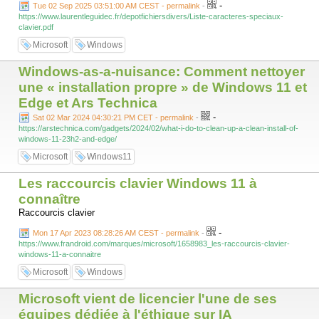
-
Tue 02 Sep 2025 03:51:00 AM CEST - permalink
-
https://www.laurentleguidec.fr/depotfichiersdivers/Liste-caracteres-speciaux-
clavier.pdf
Microsoft
Windows
Windows-as-a-nuisance: Comment nettoyer
une « installation propre » de Windows 11 et
Edge et Ars Technica
-
Sat 02 Mar 2024 04:30:21 PM CET - permalink
-
https://arstechnica.com/gadgets/2024/02/what-i-do-to-clean-up-a-clean-install-of-
windows-11-23h2-and-edge/
Microsoft
Windows11
Les raccourcis clavier Windows 11 à
connaître
Raccourcis clavier
-
Mon 17 Apr 2023 08:28:26 AM CEST - permalink
-
https://www.frandroid.com/marques/microsoft/1658983_les-raccourcis-clavier-
windows-11-a-connaitre
Microsoft
Windows
Microsoft vient de licencier l'une de ses
équipes dédiée à l'éthique sur IA