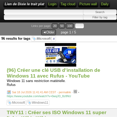
Lien de Dixie le trait plat
Login
Tag cloud
Picture wall
Daily
Links per page:
20
50
100
◄Older
page 1 / 5
96 results for tags
Microsoft
x
(96) Créer une clé USB d'installation de
Windows 11 avec Rufus - YouTube
Windows 11 sans restriction matérielle.
Rufus
-
Sat 18 Jul 2026 11:41:41 AM CEST - permalink
-
https://www.youtube.com/watch?v=0wqJD_8z8NU
Microsoft
Windows11
TINY11 : Créer ses ISO Windows 11 super