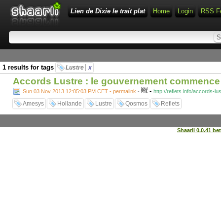
Lien de Dixie le trait plat
Home
Login
RSS F
1 results for tags
Lustre
x
Accords Lustre : le gouvernement commence à l
-
Sun 03 Nov 2013 12:05:03 PM CET - permalink
-
http://reflets.info/accords-
Amesys
Hollande
Lustre
Qosmos
Reflets
Shaarli 0.0.41 be