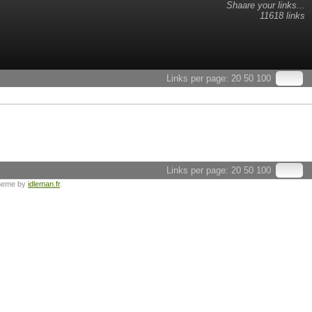
Shaare your links...
11618 links
Links per page:
20
50
100
Links per page:
20
50
100
heme by
idleman.fr
.