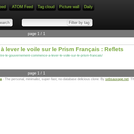
eed
ATOM Feed
Tag cloud
Picture wall
Daily
page 1 / 1
ever le voile sur le Prism Français : Reflets
lustre-le-gouvernement-commence-a-lever-le-voile-sur-le-prism-francais/
page 1 / 1
ta
- The personal, minimalist, super-fast, no-database delicious clone. By
sebsauvage.net
. T