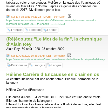
tabasser, voler et se droguer. Molière en langage des #banlieues où
vivent les #racailles ? Normal, après ce genre des conneries qui
datent de 2017. Nivellement par le bas.
-
Sat 13 Feb 2021 04:11:28 PM CET - permalink
-
https://www.franceculture.fr/emissions/affaire-en-cours/affaires-en-cours-du-
mercredi-10-fevrier-2021?#Echobox=1613127533
Français
Langage
Langue
(Ré)écoutez "Le Mot de la fin", la chronique
d'Alain Rey
Alain Rey 30 août 1928 28 octobre 2020
-
Sat 31 Oct 2020 10:36:36 AM CET - permalink
-
https://www.franceinter.fr/culture/re-ecoutez-le-mot-de-la-fin-la-chronique-d-alain-rey
Dictionnaire
Français
Langue
Hélène Carrère d'Encausse en chair en os
«L'écriture inclusive est une ânerie totale. Elle tue l'harmonie de la
langue.»
Hélène Carrère d'Encausse.
Elle aurait dû dire : «L'écriture DITE inclusive est une ânerie totale.
Elle tue l'harmonie de la langue.»
Elle est tout sauf inclusive, elle nuit à la fluidité de lecture, elle n'est
pas transposable dans le langage parlé.