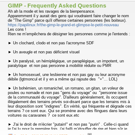
GIMP - Frequently Asked Questions
Ah ah la mode et les ravages de la bienpensance.
Apparemment il y aurait des gens qui voudraient faire changer le nom
de "The Gimp" parce qu'il offense certaines personnes (les boiteux).
https://papilinux.fr/the-gimp-le-grand-et-glimpse-le-petit-nouveau
Les cons !
Rien ne m’empêchera de désigner les personnes comme je l'entends :
► Un clochard, clodo et non pas l'acronyme SDF
► Un aveugle et non pas déficient visuel
► Un paralysé, un hémiplégique, un paraplégique, un impotent, un
paralytique et non pas personne à mobilité réduite ou PMR
► Un homosexuel, une lesbienne et non pas gay ou leur acronyme
débile (lgtmoncul et il y en a même qui rajoute des "+"… LOL)
► Un bohémien, un romanichel, un romano, un gitan, un voleur de
poules ou nomade et non pas "gens du voyage" ou "personne issue
de la communauté du voyage". D'ailleurs généralement, ils occupent
illégalement des terrains privés soi-disant parce que les terrains mis à
leur disposition sont "indignes". En vérité, qui fréquente et dégrade ces
terrains ? ce sont eux. Qui se promène avec des flingues dans leurs
voitures ou caravanes ? ce sont eux.etc
► J'ai le droit de m'écrier "putain!" et non pas "purin" . Celle-ci quand
je l'ai lu pour la première fois, j'ai failli m’étouffer de rire et bien sûr je
l'ai montrée aux potes qui ont eu la même réaction.