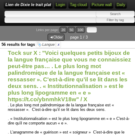
Lien de Dixie le trait plat
Login
Tag cloud
Picture wall
Daily
Links per page:
20
50
100
◄Older
page 1 / 3
56 results for tags
Langue
x
Tock sur X : "Voici quelques petits bijoux de
la langue française que vous ne connaissiez
peut-être pas… . Le plus long mot
palindromique de la langue française est «
ressasser ». C'est-à-dire qu’il se lit dans les
deux sens. . « Institutionnalisation » est le
plus long lipogramme en « e »
https://t.co/ybnmhkV18w" / X
. Le plus long mot palindromique de la langue française est «
ressasser ». C'est-à-dire qu’il se lit dans les deux sens.
. « Institutionnalisation » est le plus long lipogramme en « e » C'est-à-
dire qu'il ne comporte aucun « e ».
. L'anagramme de « guérison » est « soigneur » C'est-à-dire que le