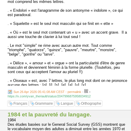
mot comprend les mêmes lettres.
. « Endolori » est l'anagramme de son antonyme « indolore », ce qui
est paradoxal.
. « Squelette » est le seul mot masculin qui se finit en « ette »
. « Où » est le seul mot contenant un « u » avec un accent grave. Il a
aussi une touche de clavier à lui tout seul !
. Le mot "simple" ne rime avec aucun autre mot. Tout comme
"triomphe", "quatorze", "quinze", "pauvre", "meurtre", "monstre",
"belge", "goinfre" ou "larve".
. « Délice », « amour » et « orgue » ont la particularité d'être de genre
masculin et deviennent féminin à la forme plurielle. (Toutefois, peu
sont ceux qui acceptent l'amour au pluriel !!)
. « Oiseaux » est, avec 7 lettres, le plus long mot dont on ne prononce
aucune des lettres : [o], [i], [s], [e], [a], [u], [x] .
-
Sun 26 Apr 2026 05:41:08 AM CEST - permalink
-
https://x.com/yvan_theriault/status/2047996875958034912
Français
Grammaire
Langue
Orthographe
1984 et la pauvreté du langage.
1984
Des études basées sur le General Social Survey (GSS) montrent que
le vocabulaire moyen des adultes a diminué entre les années 1970 et