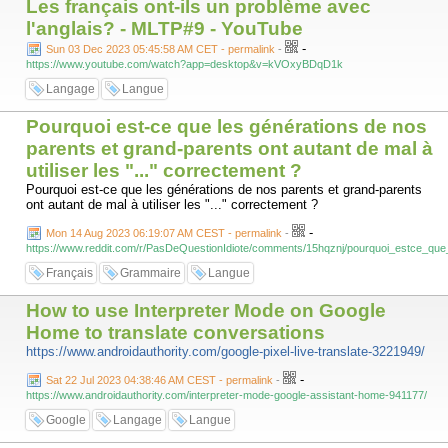
Les français ont-ils un problème avec
l'anglais? - MLTP#9 - YouTube
-
Sun 03 Dec 2023 05:45:58 AM CET - permalink
-
https://www.youtube.com/watch?app=desktop&v=kVOxyBDqD1k
Langage
Langue
Pourquoi est-ce que les générations de nos
parents et grand-parents ont autant de mal à
utiliser les "..." correctement ?
Pourquoi est-ce que les générations de nos parents et grand-parents
ont autant de mal à utiliser les "..." correctement ?
-
Mon 14 Aug 2023 06:19:07 AM CEST - permalink
-
https://www.reddit.com/r/PasDeQuestionIdiote/comments/15hqznj/pourquoi_estce_que
Français
Grammaire
Langue
How to use Interpreter Mode on Google
Home to translate conversations
https://www.androidauthority.com/google-pixel-live-translate-3221949/
-
Sat 22 Jul 2023 04:38:46 AM CEST - permalink
-
https://www.androidauthority.com/interpreter-mode-google-assistant-home-941177/
Google
Langage
Langue