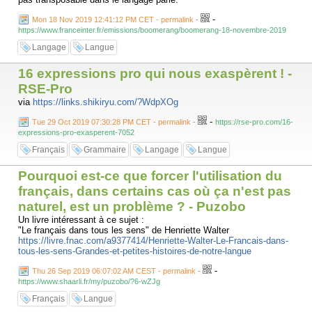
-
Mon 18 Nov 2019 12:41:12 PM CET - permalink
-
https://www.franceinter.fr/emissions/boomerang/boomerang-18-novembre-2019
Langage
Langue
16 expressions pro qui nous exaspèrent ! -
RSE-Pro
via
https://links.shikiryu.com/?WdpXOg
-
Tue 29 Oct 2019 07:30:28 PM CET - permalink
-
https://rse-pro.com/16-
expressions-pro-exasperent-7052
Français
Grammaire
Langage
Langue
Pourquoi est-ce que forcer l'utilisation du
français, dans certains cas où ça n'est pas
naturel, est un problème ? - Puzobo
Un livre intéressant à ce sujet :
"Le français dans tous les sens" de Henriette Walter
https://livre.fnac.com/a9377414/Henriette-Walter-Le-Francais-dans-
tous-les-sens-Grandes-et-petites-histoires-de-notre-langue
-
Thu 26 Sep 2019 06:07:02 AM CEST - permalink
-
https://www.shaarli.fr/my/puzobo/?6-wZJg
Français
Langue