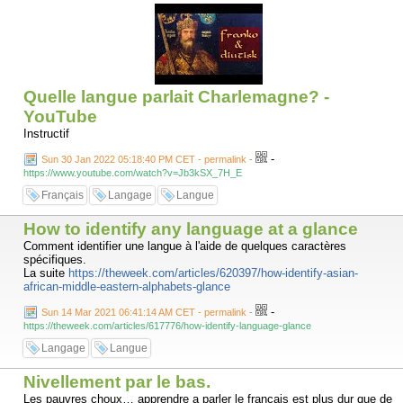
Quelle langue parlait Charlemagne? -
YouTube
Instructif
-
Sun 30 Jan 2022 05:18:40 PM CET - permalink
-
https://www.youtube.com/watch?v=Jb3kSX_7H_E
Français
Langage
Langue
How to identify any language at a glance
Comment identifier une langue à l'aide de quelques caractères
spécifiques.
La suite
https://theweek.com/articles/620397/how-identify-asian-
african-middle-eastern-alphabets-glance
-
Sun 14 Mar 2021 06:41:14 AM CET - permalink
-
https://theweek.com/articles/617776/how-identify-language-glance
Langage
Langue
Nivellement par le bas.
Les pauvres choux… apprendre a parler le français est plus dur que de