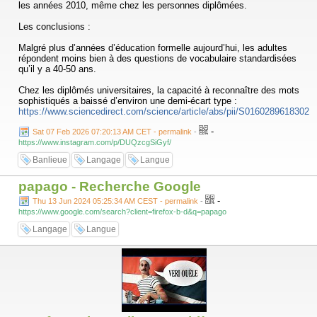
les années 2010, même chez les personnes diplômées.
Les conclusions :
Malgré plus d’années d’éducation formelle aujourd’hui, les adultes
répondent moins bien à des questions de vocabulaire standardisées
qu’il y a 40-50 ans.
Chez les diplômés universitaires, la capacité à reconnaître des mots
sophistiqués a baissé d’environ une demi-écart type :
https://www.sciencedirect.com/science/article/abs/pii/S01602896183021
-
Sat 07 Feb 2026 07:20:13 AM CET - permalink
-
https://www.instagram.com/p/DUQzcgSiGyf/
Banlieue
Langage
Langue
papago - Recherche Google
-
Thu 13 Jun 2024 05:25:34 AM CEST - permalink
-
https://www.google.com/search?client=firefox-b-d&q=papago
Langage
Langue