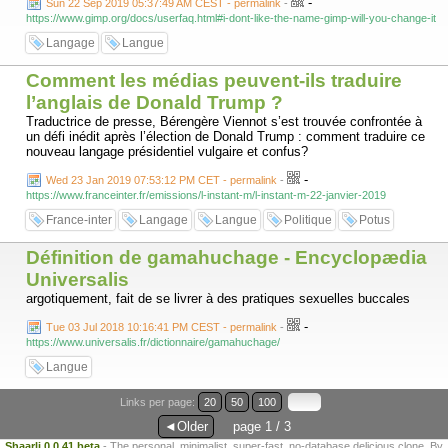
-
Sun 22 Sep 2019 05:37:49 AM CEST - permalink
-
https://www.gimp.org/docs/userfaq.html#i-dont-like-the-name-gimp-will-you-change-it
► J'ai le droit de dire "putain", "catin", "salope" et pourquoi pas
"gourgandine" pour insulter ou rabaisser la personne.
Langage
Langue
https://blogs.mediapart.fr/franck-noir/blog/220919/pourquoi-encule-n-
est-pas-une-insulte-homophobe?xtor=CS3-67
Comment les médias peuvent-ils traduire
► J'ai le droit de dire "va te faire enculer" pour insulter ou rabaisser la
l’anglais de Donald Trump ?
personne.
Traductrice de presse, Bérengère Viennot s’est trouvée confrontée à
un défi inédit après l’élection de Donald Trump : comment traduire ce
► J'ai le droit de dire qu'une personne qui emmerde les autres en
nouveau langage présidentiel vulgaire et confus?
réclamant de l'argent est un mendiant.
-
Wed 23 Jan 2019 07:53:12 PM CET - permalink
-
etc, etc
https://www.franceinter.fr/emissions/l-instant-m/l-instant-m-22-janvier-2019
France-inter
Langage
Langue
Politique
Potus
Définition de gamahuchage - Encyclopædia
Universalis
argotiquement, fait de se livrer à des pratiques sexuelles buccales
-
Tue 03 Jul 2018 10:16:41 PM CEST - permalink
-
https://www.universalis.fr/dictionnaire/gamahuchage/
Langue
Links per page:
20
50
100
◄Older
page 1 / 3
Shaarli 0.0.41 beta
- The personal, minimalist, super-fast, no-database delicious clone. By