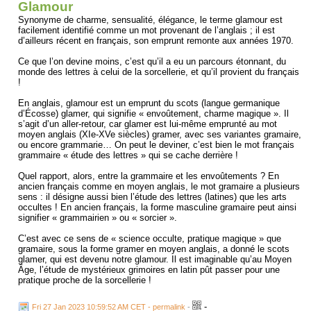
Glamour
Synonyme de charme, sensualité, élégance, le terme glamour est
facilement identifié comme un mot provenant de l’anglais ; il est
d’ailleurs récent en français, son emprunt remonte aux années 1970.
Ce que l’on devine moins, c’est qu’il a eu un parcours étonnant, du
monde des lettres à celui de la sorcellerie, et qu’il provient du français
!
En anglais, glamour est un emprunt du scots (langue germanique
d’Écosse) glamer, qui signifie « envoûtement, charme magique ». Il
s’agit d’un aller-retour, car glamer est lui-même emprunté au mot
moyen anglais (XIe-XVe siècles) gramer, avec ses variantes gramaire,
ou encore grammarie… On peut le deviner, c’est bien le mot français
grammaire « étude des lettres » qui se cache derrière !
Quel rapport, alors, entre la grammaire et les envoûtements ? En
ancien français comme en moyen anglais, le mot gramaire a plusieurs
sens : il désigne aussi bien l’étude des lettres (latines) que les arts
occultes ! En ancien français, la forme masculine gramaire peut ainsi
signifier « grammairien » ou « sorcier ».
C’est avec ce sens de « science occulte, pratique magique » que
gramaire, sous la forme gramer en moyen anglais, a donné le scots
glamer, qui est devenu notre glamour. Il est imaginable qu’au Moyen
Âge, l’étude de mystérieux grimoires en latin pût passer pour une
pratique proche de la sorcellerie !
D’ailleurs… le mot grimoire « livre de magie », attesté depuis le XIIe
-
Fri 27 Jan 2023 10:59:52 AM CET - permalink
-