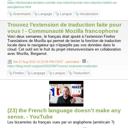
siècle, appartient à cette même famille. Il doit s’agir d’une déformation
https://dictionnaire.lerobert.com/dis-moi-robert/raconte-moi-robert/so-british-ou-
de gramaire, probablement par croisement avec un mot de la famille de
pas/glamour.html
grimace, qui remonte au francique *grima « masque, grimage ».
Grammaire
Langage
Langue
Vocabulaire
Quant à gramaire, il provient du latin (ars) grammatica : « (l’art) des
lettres », calque du grec γραμματική (τέχνη) (grammatikḗ tékhnē), de
Trouvez l’extension de traduction faite pour
même sens. C'est un dérivé de γράμμα (gramma) « ligne, inscription »,
de la même famille que le verbe γράφω (gráphō) « graver » (d’où
vous ! - Communauté Mozilla francophone
graphie et nos mots en -graphe).
Voici deux semaines, le français était ajouté à l’extension Firefox
Translations de Mozilla qui permet de tester la fonction de traduction
Peut-être que cette étymologie vous invitera à reconsidérer la
locale dans le navigateur qui n’éparpille pas vos données dans le
sensualité, le pouvoir envoûteur, le glamour de vos grimoires de
cloud. Cet outil est le fruit du projet interuniversitaire en collaboration
grammaire !
avec Mozilla, Bergamot.
-
Sat 27 Aug 2022 12:22:35 PM CEST - permalink
-
https://blog.mozfr.org/post/2022/08/Trouvez-extension-traduction
Firefox
Langage
Langue
Traduction
(23) the French language doesn't make any
sense. - YouTube
Les bizarreries du français vues par un anglophone (américain ?)