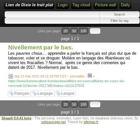
Lien de Dixie le trait plat
Login
Tag cloud
Picture wall
Daily
Links per page:
20
50
100
page 1 / 1
Nivellement par le bas.
Les pauvres choux… apprendre a parler le français est plus dur que de
tabasser, voler et se droguer. Molière en langage des #banlieues où
vivent les #racailles ? Normal, après ce genre des conneries qui
datent de 2017. Nivellement par le bas.
-
Sat 13 Feb 2021 04:11:28 PM CET - permalink
-
https://www.franceculture.fr/emissions/affaire-en-cours/affaires-en-cours-du-
mercredi-10-fevrier-2021?#Echobox=1613127533
Français
Langage
Langue
Links per page:
20
50
100
page 1 / 1
Shaarli 0.0.41 beta
- The personal, minimalist, super-fast, no-database delicious clone. By
sebsauvage.net
. Theme by
idleman.fr
.