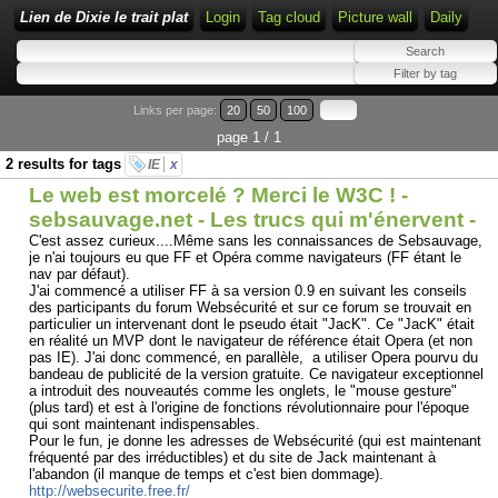
Lien de Dixie le trait plat
Login
Tag cloud
Picture wall
Daily
Links per page:
20
50
100
page 1 / 1
2 results for tags
IE
x
Le web est morcelé ? Merci le W3C ! -
sebsauvage.net - Les trucs qui m'énervent -
C'est assez curieux....Même sans les connaissances de Sebsauvage,
je n'ai toujours eu que FF et Opéra comme navigateurs (FF étant le
nav par défaut).
J'ai commencé a utiliser FF à sa version 0.9 en suivant les conseils
des participants du forum Websécurité et sur ce forum se trouvait en
particulier un intervenant dont le pseudo était "JacK". Ce "JacK" était
en réalité un MVP dont le navigateur de référence était Opera (et non
pas IE). J'ai donc commencé, en parallèle, a utiliser Opera pourvu du
bandeau de publicité de la version gratuite. Ce navigateur exceptionnel
a introduit des nouveautés comme les onglets, le "mouse gesture"
(plus tard) et est à l'origine de fonctions révolutionnaire pour l'époque
qui sont maintenant indispensables.
Pour le fun, je donne les adresses de Websécurité (qui est maintenant
fréquenté par des irréductibles) et du site de Jack maintenant à
l'abandon (il manque de temps et c'est bien dommage).
http://websecurite.free.fr/