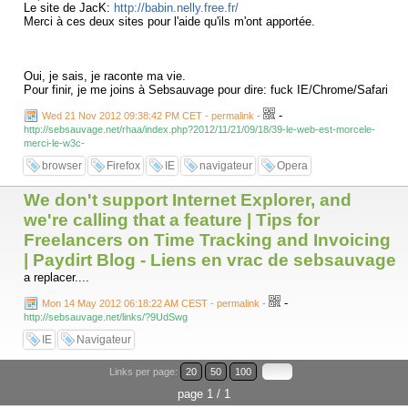
Le site de JacK:
http://babin.nelly.free.fr/
Merci à ces deux sites pour l'aide qu'ils m'ont apportée.
Oui, je sais, je raconte ma vie.
Pour finir, je me joins à Sebsauvage pour dire: fuck IE/Chrome/Safari
-
Wed 21 Nov 2012 09:38:42 PM CET - permalink
-
http://sebsauvage.net/rhaa/index.php?2012/11/21/09/18/39-le-web-est-morcele-
merci-le-w3c-
browser
Firefox
IE
navigateur
Opera
We don't support Internet Explorer, and
we're calling that a feature | Tips for
Freelancers on Time Tracking and Invoicing
| Paydirt Blog - Liens en vrac de sebsauvage
a replacer....
-
Mon 14 May 2012 06:18:22 AM CEST - permalink
-
http://sebsauvage.net/links/?9UdSwg
IE
Navigateur
Links per page:
20
50
100
page 1 / 1