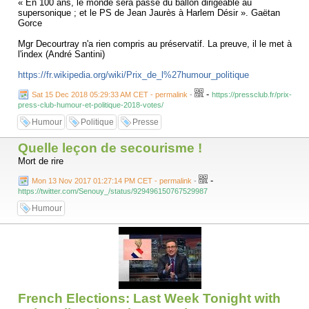
« En 100 ans, le monde sera passé du ballon dirigeable au
supersonique ; et le PS de Jean Jaurès à Harlem Désir ». Gaëtan
Gorce
Mgr Decourtray n'a rien compris au préservatif. La preuve, il le met à
l'index (André Santini)
https://fr.wikipedia.org/wiki/Prix_de_l%27humour_politique
-
Sat 15 Dec 2018 05:29:33 AM CET - permalink
-
https://pressclub.fr/prix-
press-club-humour-et-politique-2018-votes/
Humour
Politique
Presse
Quelle leçon de secourisme !
Mort de rire
-
Mon 13 Nov 2017 01:27:14 PM CET - permalink
-
https://twitter.com/Senouy_/status/929496150767529987
Humour
French Elections: Last Week Tonight with