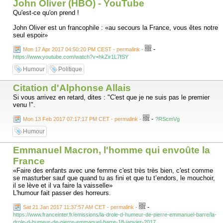
John Oliver (HBO) - YouTube
Qu'est-ce qu'on prend !
John Oliver est un francophile : «au secours la France, vous êtes notre
seul espoir»
-
Mon 17 Apr 2017 04:50:20 PM CEST - permalink
-
https://www.youtube.com/watch?v=hkZir1L7fSY
Humour
Politique
Citation d'Alphonse Allais
Si vous arrivez en retard, dites : "C'est que je ne suis pas le premier
venu !".
-
Mon 13 Feb 2017 07:17:17 PM CET - permalink
-
?RScmVg
Humour
Emmanuel Macron, l'homme qui envoûte la
France
«Faire des enfants avec une femme c'est très très bien, c'est comme
se masturber sauf que quand tu as fini et que tu t’endors, le mouchoir,
il se lève et il va faire la vaisselle»
L'humour fait passer des horreurs.
-
Sat 21 Jan 2017 11:37:57 AM CET - permalink
-
https://www.franceinter.fr/emissions/la-drole-d-humeur-de-pierre-emmanuel-barre/la-
drole-d-humeur-de-pierre-emmanuel-barre-18-janvier-2017