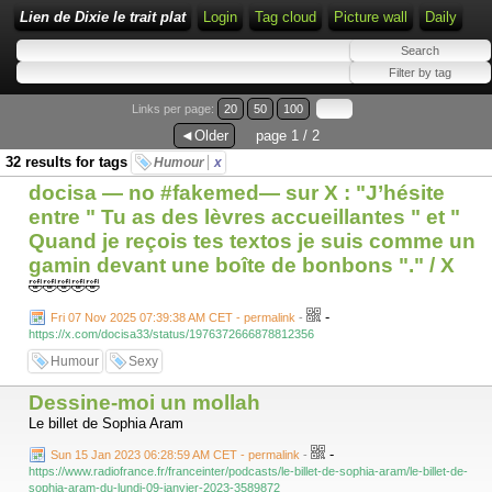
Lien de Dixie le trait plat
Login
Tag cloud
Picture wall
Daily
Links per page:
20
50
100
◄Older
page 1 / 2
32 results for tags
Humour
x
docisa — no #fakemed— sur X : "J’hésite
entre " Tu as des lèvres accueillantes " et "
Quand je reçois tes textos je suis comme un
gamin devant une boîte de bonbons "." / X
🤣🤣🤣🤣🤣
-
Fri 07 Nov 2025 07:39:38 AM CET - permalink
-
https://x.com/docisa33/status/1976372666878812356
Humour
Sexy
Dessine-moi un mollah
Le billet de Sophia Aram
-
Sun 15 Jan 2023 06:28:59 AM CET - permalink
-
https://www.radiofrance.fr/franceinter/podcasts/le-billet-de-sophia-aram/le-billet-de-
sophia-aram-du-lundi-09-janvier-2023-3589872