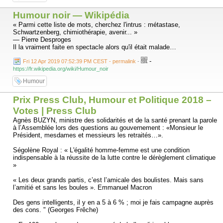
crucial de notre histoire pour abdiquer tout sens moral.
Humour noir — Wikipédia
Et j’espère le plus sincèrement du monde que nous saurons tirer les
« Parmi cette liste de mots, cherchez l'intrus : métastase,
conclusions de ce que nous avons vécu ces derniers mois, et de créer
Schwartzenberg, chimiothérapie, avenir... »
les conditions pour donner une chance à la science de nous apporter
— Pierre Desproges
sereinement les réponses que l’on attend d’elle.
Il la vraiment faite en spectacle alors qu'il était malade…
Mais pour ça j’ai conscience qu’il va falloir d’abord faire taire un sacré
-
Fri 12 Apr 2019 07:52:39 PM CEST - permalink
-
paquet de cons.»
https://fr.wikipedia.org/wiki/Humour_noir
Humour
Prix Press Club, Humour et Politique 2018 –
Votes | Press Club
Agnès BUZYN, ministre des solidarités et de la santé prenant la parole
à l’Assemblée lors des questions au gouvernement : «Monsieur le
Président, mesdames et messieurs les retraités…».
Ségolène Royal : « L'égalité homme-femme est une condition
indispensable à la réussite de la lutte contre le dérèglement climatique
»
« Les deux grands partis, c’est l’amicale des boulistes. Mais sans
l’amitié et sans les boules ». Emmanuel Macron
Des gens intelligents, il y en a 5 à 6 % ; moi je fais campagne auprès
des cons. " (Georges Frêche)