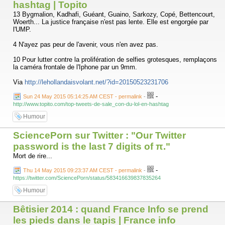
hashtag | Topito
13 Bygmalion, Kadhafi, Guéant, Guaino, Sarkozy, Copé, Bettencourt,
Woerth... La justice française n'est pas lente. Elle est engorgée par
l'UMP.
4 N'ayez pas peur de l'avenir, vous n'en avez pas.
10 Pour lutter contre la prolifération de selfies grotesques, remplaçons
la caméra frontale de l'Iphone par un 9mm.
Via
http://lehollandaisvolant.net/?id=20150523231706
-
Sun 24 May 2015 05:14:25 AM CEST - permalink
-
http://www.topito.com/top-tweets-de-sale_con-du-lol-en-hashtag
Humour
SciencePorn sur Twitter : "Our Twitter
password is the last 7 digits of π."
Mort de rire...
-
Thu 14 May 2015 09:23:37 AM CEST - permalink
-
https://twitter.com/SciencePorn/status/583416639837835264
Humour
Bêtisier 2014 : quand France Info se prend
les pieds dans le tapis | France info