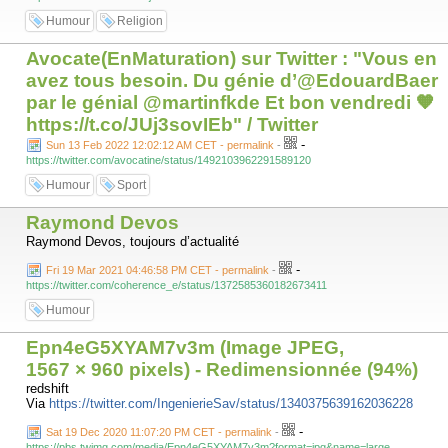
Humour
Religion
Avocate(EnMaturation) sur Twitter : "Vous en
avez tous besoin. Du génie d’@EdouardBaer
par le génial @martinfkde Et bon vendredi 🧡
https://t.co/JUj3sovIEb" / Twitter
-
Sun 13 Feb 2022 12:02:12 AM CET - permalink
-
https://twitter.com/avocatine/status/1492103962291589120
Humour
Sport
Raymond Devos
Raymond Devos, toujours d’actualité
-
Fri 19 Mar 2021 04:46:58 PM CET - permalink
-
https://twitter.com/coherence_e/status/1372585360182673411
Humour
Epn4eG5XYAM7v3m (Image JPEG,
1567 × 960 pixels) - Redimensionnée (94%)
redshift
Via
https://twitter.com/IngenierieSav/status/1340375639162036228
-
Sat 19 Dec 2020 11:07:20 PM CET - permalink
-
https://pbs.twimg.com/media/Epn4eG5XYAM7v3m?format=jpg&name=large