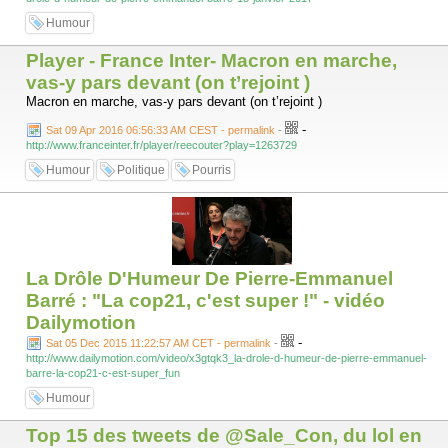
Humour
Player - France Inter- Macron en marche,
vas-y pars devant (on t’rejoint )
Macron en marche, vas-y pars devant (on t’rejoint )
-
Sat 09 Apr 2016 06:56:33 AM CEST - permalink
-
http://www.franceinter.fr/player/reecouter?play=1263729
Humour
Politique
Pourris
La Drôle D'Humeur De Pierre-Emmanuel
Barré : "La cop21, c'est super !" - vidéo
Dailymotion
-
Sat 05 Dec 2015 11:22:57 AM CET - permalink
-
http://www.dailymotion.com/video/x3gtqk3_la-drole-d-humeur-de-pierre-emmanuel-
barre-la-cop21-c-est-super_fun
Humour
Top 15 des tweets de @Sale_Con, du lol en