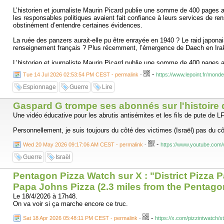
L’historien et journaliste Maurin Picard publie une somme de 400 pages a
les responsables politiques avaient fait confiance à leurs services de ren
obstinément d’entendre certaines évidences.
La ruée des panzers aurait-elle pu être enrayée en 1940 ? Le raid japonai
renseignement français ? Plus récemment, l’émergence de Daech en Irak, l
L’historien et journaliste Maurin Picard publie une somme de 400 pages a
les responsables politiques avaient fait confiance à leurs services de ren
-
Tue 14 Jul 2026 02:53:54 PM CEST - permalink
-
https://www.lepoint.fr/m
obstinément d’entendre certaines évidences.
Espionnage
Guerre
Lire
Le « plan jaune » qui pouvait éviter la drôle de guerre
Gaspard G trompe ses abonnés sur l'histoire 
Picard revient notamment sur la rocambolesque affaire du « Plan jaune » q
d’un petit Messerschmitt de liaison. Ils ont dans leur cockpit les instruc
Une vidéo éducative pour les abrutis antisémites et les fils de pute de LF
cartes annotées de couleurs, livrent un luxe de détails sur les plans d’in
Personnellement, je suis toujours du côté des victimes (Israël) pas du cô
Mais la France ne veut pas y croire. C’est trop beau, trop gros pour être
-
Belgique, comme en 1914. Et non par les Ardennes, un angle mort mental.
Wed 20 May 2026 09:17:06 AM CEST - permalink
-
https://www.youtube.com
Malgré d’excellentes sources, l’état-major va s’enfermer dans cette convi
Guerre
Israël
déjeuner entre son frère (général dans l’armée) et Hitler détaillant les
prévient Paris de l’imminence de l’attaque allemande.
Pentagon Pizza Watch sur X : "District Pizza P
Papa Johns Pizza (2.3 miles from the Pentagon
La morgue de l’état-major
Le 18/4/2026 à 17h48.
On va voir si ça marche encore ce truc.
À Diên Biên Phu, le renseignement fonctionne remarquablement. Le 2e Bure
horrible doute ». Le 1er janvier 1954, il écrit une note confidentielle
-
Sat 18 Apr 2026 05:48:11 PM CEST - permalink
-
https://x.com/pizzintwatch
annoncent, je ne puis plus garantir avec certitude le succès. »