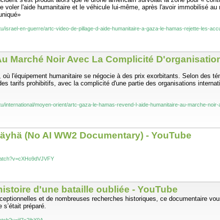
voler l'aide humanitaire et le véhicule lui-même, après l'avoir immobilisé au m
uniqué»
tu/israel-en-guerre/artc-video-de-pillage-d-aide-humanitaire-a-gaza-le-hamas-rejette-les-acc
u Marché Noir Avec La Complicité D'organisation
, où l'équipement humanitaire se négocie à des prix exorbitants. Selon des 
des tarifs prohibitifs, avec la complicité d'une partie des organisations interna
tu/international/moyen-orient/artc-gaza-le-hamas-revend-l-aide-humanitaire-au-marche-noir-a
o Häyhä (No AI WW2 Documentary) - YouTube
/watch?v=cXHo9dVJVFY
'histoire d'une bataille oubliée - YouTube
s exceptionnelles et de nombreuses recherches historiques, ce documentaire 
 s’était préparé.