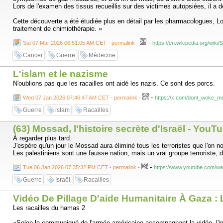
Lors de l'examen des tissus recueillis sur des victimes autopsiées, il a d
Cette découverte a été étudiée plus en détail par les pharmacologues,
traitement de chimiothérapie. »
-
Sat 07 Mar 2026 06:51:05 AM CET - permalink
-
https://en.wikipedia.org/wik
Cancer
Guerre
Médecine
L'islam et le nazisme
N'oublions pas que les racailles ont aidé les nazis. Ce sont des porcs.
-
Wed 07 Jan 2026 07:46:47 AM CET - permalink
-
https://x.com/dont_woke_m
Guerre
islam
Racailles
(63) Mossad, l'histoire secrète d'Israël - YouT
À regarder plus tard.
J'espère qu'un jour le Mossad aura éliminé tous les terroristes que l'on 
Les palestiniens sont une fausse nation, mais un vrai groupe terroriste, d
-
Tue 06 Jan 2026 07:35:32 PM CET - permalink
-
https://www.youtube.com/w
Guerre
Israël
Racailles
Vidéo De Pillage D'aide Humanitaire À Gaza :
Les racailles du hamas 2
«Selon le communiqué de l'armée américaine accompagnant la vidéo, l'incid