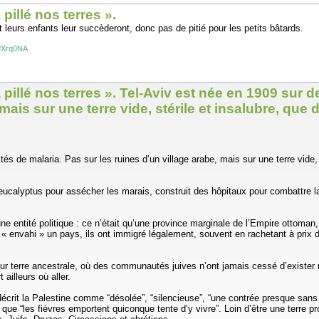
pillé nos terres ».
t leurs enfants leur succèderont, donc pas de pitié pour les petits bâtards.
/?Xrq0NA
 pillé nos terres ». Tel-Aviv est née en 1909 sur
 mais sur une terre vide, stérile et insalubre, qu
s de malaria. Pas sur les ruines d’un village arabe, mais sur une terre vide, 
s eucalyptus pour assécher les marais, construit des hôpitaux pour combattre l
 une entité politique : ce n’était qu’une province marginale de l’Empire ottoman
 « envahi » un pays, ils ont immigré légalement, souvent en rachetant à prix d
r leur terre ancestrale, où des communautés juives n’ont jamais cessé d’exist
ailleurs où aller.
it la Palestine comme “désolée”, “silencieuse”, “une contrée presque sans ha
 “les fièvres emportent quiconque tente d’y vivre”. Loin d’être une terre pros