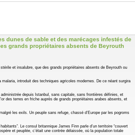
 des dunes de sable et des marécages infestés de
e des grands propriétaires absents de Beyrouth
stérile et insalubre, que des grands propriétaires absents de Beyrouth ou
a malaria, introduit des techniques agricoles modernes. De ce néant surgira
, administrée depuis Istanbul, sans capitale, sans frontières définies, et
’or des terres en friche auprès de grands propriétaires arabes absents, et
er malgré les exils. Un peuple sans refuge, chassé d’Europe par les pogroms
bitants”. Le consul britannique James Finn parle d’un territoire “couvert
père et peuplée, c’était une contrée délaissée, où la population totale