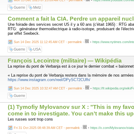
Mon 15 Dec 2025 07:25:09 AM CET - permalink
-
https://www.youtube.com/wa
Guerre
Metz
Comment a fait la CIA. Perdre un appareil nuc
Une foirade des services secret US il y a 60 ans (c'était 1965) : RTG a
RTG: générateur thermoélectrique à radio-isotope, produisant de l'électric
par effet Seebeck.
-
Sun 14 Dec 2025 11:12:45 AM CET - permalink
-
https://www.nytimes.com/int
Guerre
USA
François Lecointre (militaire) — Wikipédia
La reprise du pont de Verbanja est à ce jour le dernier combat « baïonnet
« La reprise du pont de Verbanja restera dans la mémoire de nos armées 
https://www.instagram.com/reel/DPySC72CUfh/
-
Sun 14 Dec 2025 10:32:47 AM CET - permalink
-
https://fr.wikipedia.org/wik
Guerre
(1) Tymofiy Mylovanov sur X : "This is my fav
come in to investigate. You can’t make this up
Les russes sont trop cons
-
Fri 31 Oct 2025 08:48:39 AM CET - permalink
-
https://x.com/Mylovanov/sta