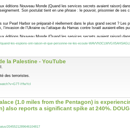
ux éditions Nouveau Monde (Quand les services secrets avaient raison) dans la
seignement. Son postulat tient en une phrase : le pouvoir, prisonnier de ses cer
s sur Pearl Harbor se préparait-il réellement dans le plus grand secret ? Les 
’invasion de l’Ukraine ou l’attaque du Hamas contre Israël auraient-elles pu
ux éditions Nouveau Monde (Quand les services secrets avaient raison) dans la
seignement. Son postulat tient en une phrase : le pouvoir, prisonnier de ses cer
onde/quand-les-espions-ont-raison-et-que-personne-ne-les-ecoute-WAVVN3CLWVGX5AHSA
de la Palestine - YouTube
ui aurait peut-être pu changer le cours de la « drôle de guerre ». Le 10 janvie
tions secrètes de la Luftwaffe pour l’invasion de la Belgique et des Pays-Bas. 
I.
vasion nazis.
té des terroristes.
 vrai. Le général Gamelin, commandant suprême français, y voit au contraire l
 Philippe Pétain avait d’ailleurs tranché dès 1934 : « La forêt des Ardennes
/watch?v=G7T-iYfwYcI
ction. Et tant pis pour les informations rapportées par Hans-Thilo Schmidt, emp
 plans d’attaque de l’Allemagne sur l’Hexagone. Il ne sera pas écouté. Tout c
alace (1.0 miles from the Pentagon) is experienci
) also reports a significant spike at 240%. DOUG
au détecte l’arrivée des divisions rappelées par Giap, le chef de l’Armée po
 : « Il y a deux semaines encore, j’estimais nos chances de succès à 100 %. 
/status/2045521289646104817