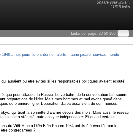
Shaare your links...
11618 links
Links per page:
20
50
100
de-1940-a-nos-jours-ils-ont-donne-l-alerte-maurin-picard-nouveau-monde-
i auraient pu être évités si les responsables politiques avaient écouté
étique pour attaquer la Russie. Le verbatim de la conversation fait sourire :
disant préparations de Hitler. Mais mes hommes et moi avons gravé dans
tiques de première ligne. L’opération Barbarossa vient de commencer.
kyo, qui tirait la sonnette d’alarme depuis des mois. Mais aussi le réseau
stalinienne a stérilisé toute analyse indépendante. Et quand certains
plans du Viêt-Minh à Diên Biên Phu en 1954 ont-ils été éventés par le
 être contrecarrées ?