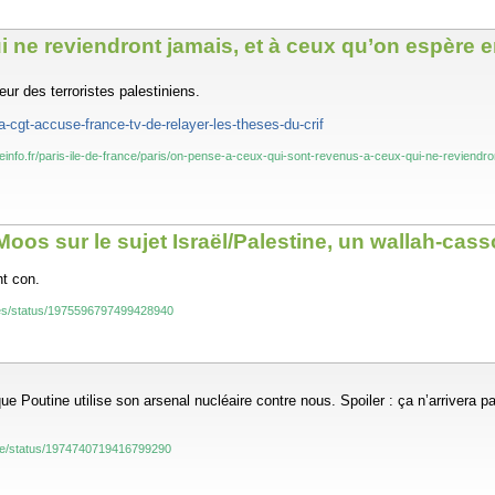
i ne reviendront jamais, et à ceux qu’on espère 
r des terroristes palestiniens.
-cgt-accuse-france-tv-de-relayer-les-theses-du-crif
nceinfo.fr/paris-ile-de-france/paris/on-pense-a-ceux-qui-sont-revenus-a-ceux-qui-ne-revie
Moos sur le sujet Israël/Palestine, un wallah-cas
nt con.
tes/status/1975596797499428940
ue Poutine utilise son arsenal nucléaire contre nous. Spoiler : ça n’arrivera pa
ane/status/1974740719416799290