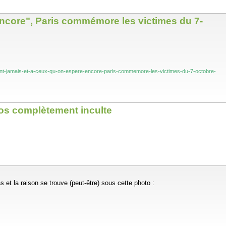
encore", Paris commémore les victimes du 7-
ndront-jamais-et-a-ceux-qu-on-espere-encore-paris-commemore-les-victimes-du-7-octobre-
sos complètement inculte
s et la raison se trouve (peut-être) sous cette photo :