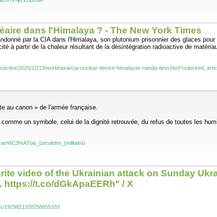
tch?v=ijl7x2ibX9A
léaire dans l'Himalaya ? - The New York Times
bandonné par la CIA dans l'Himalaya, son plutonium prisonnier des glaces pou
ité à partir de la chaleur résultant de la désintégration radioactive de matéri
eractive/2025/12/13/world/asia/cia-nuclear-device-himalayas-nanda-devi.html?unlocked_ar
te au canon » de l'armée française.
comme un symbole, celui de la dignité retrouvée, du refus de toutes les humil
i/Fran%C3%A7ois_Lecointre_(militaire)
orite video of the Ukrainian attack on Sunday Uk
. https://t.co/dGkApaEERh" / X
tus/1929821328258855333