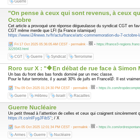
Guerre
"On pense à ceux qui sont revenus, à ceux qu
Octobre
Cet article a provoqué une réponse dégueulasse du syndicat CGT en faveu
CGT même merde que LFI (la France islamique)
https://www.i24news.tv/fr/actu/france/artc-commemoration-du-7-octobre-la
-
Fri 17 Oct 2025 05:36:05 AM CEST - permalink
-
https://france3-regions.fra
3229343.html
CGT
Guerre
Syndicat
Terrorisme
Roro sur X : "🔶En débat de rue face à Simon 
Un bas du front des bas fonds dominé par un mec classe.
Pour le futur terroriste, il y aurait 30% de juifs en France🤣: Il est vraime
-
Thu 09 Oct 2025 01:24:30 PM CEST - permalink
-
https://x.com/tropdecomp
Guerre
Hébreu
Israël
Racailles
Guerre Nucléaire
Un petit thread à l’attention de celles et ceux qui craignent sincèrement q
https://t.co/nIFygJFibS"
; / X
-
Sun 05 Oct 2025 12:01:34 PM CEST - permalink
-
https://x.com/ordrespont
Armes
Guerre
Nucléaire