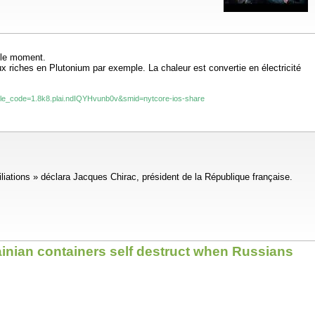
r le moment.
aux riches en Plutonium par exemple. La chaleur est convertie en électricité
ticle_code=1.8k8.plai.ndIQYHvunb0v&smid=nytcore-ios-share
iations » déclara Jacques Chirac, président de la République française.
rainian containers self destruct when Russians