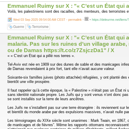
Emmanuel Ruimy sur X : "« C’est un État qui a 
Voilà, les palestiniens sont des racailles, des menteurs, des terroristes e
-
Wed 03 Sep 2025 09:54:00 AM CEST - permalink
-
https://deleurme.net/liens
Guerre
Terrorisme
Emmanuel Ruimy sur X : "« C’est un État qui a
malaria. Pas sur les ruines d’un village arabe,
ou de Damas https://t.co/z7ZsjczDa1" / X
« « C’est un État qui a pillé nos terres ».
Tel-Aviv est née en 1909 sur des dunes de sable et des marécages infesté
de Damas revendaient à prix fort, tant elle n’avait aucune valeur.
Soixante-six familles juives (photo attachée) réfugiées, y ont planté de
bientôt une ville prospère.
Il faut rappeler qu’à cette époque, la « Palestine » n’était pas un État ni
sans identité nationale propre. Les Juifs qui y sont venus n’ont donc pas
se sont installés sur la terre de leurs ancêtres.
Les Juifs ne s’installent pas sur une terre étrangère : ils reviennent su
et bientôt du monde arabe par des expulsions massives, n’avait nulle part 
Les témoignages du XIXe siècle sont unanimes : Mark Twain, en 1867, décr
de marécages et de fièvres”. Même les rapports ottomans reconnaissent que