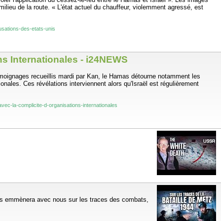
ilieu de la route. « L'état actuel du chauffeur, violemment agressé, est
usations-des-etats-unis
s Internationales - i24NEWS
témoignages recueillis mardi par Kan, le Hamas détourne notamment les
tionales. Ces révélations interviennent alors qu'Israël est régulièrement
vec-la-complicite-d-organisations-internationales
vous emmènera avec nous sur les traces des combats,