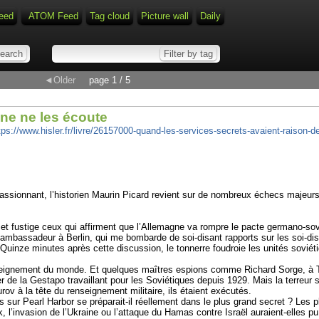
eed
ATOM Feed
Tag cloud
Picture wall
Daily
◄Older
page 1 / 5
ne ne les écoute
tps://www.hisler.fr/livre/26157000-quand-les-services-secrets-avaient-raison-
onnant, l’historien Maurin Picard revient sur de nombreux échecs majeurs qu
 et fustige ceux qui affirment que l’Allemagne va rompre le pacte germano-sovi
re ambassadeur à Berlin, qui me bombarde de soi-disant rapports sur les soi-
 Quinze minutes après cette discussion, le tonnerre foudroie les unités sovié
nseignement du monde. Et quelques maîtres espions comme Richard Sorge, à To
r de la Gestapo travaillant pour les Soviétiques depuis 1929. Mais la terreur 
ov à la tête du renseignement militaire, ils étaient exécutés.
s sur Pearl Harbor se préparait-il réellement dans le plus grand secret ? Les 
’invasion de l’Ukraine ou l’attaque du Hamas contre Israël auraient-elles pu