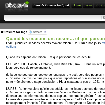
Lien de Dixie le trait plat
Home
Login
RSS F
89 results for tags
Guerre
x
Quand les espions ont raison… et que person
Livre Quand les services secrets avaient raison : De 1940 à nos jours
ht
editions
Quand les espions ont raison… et que personne ne les écoute
DÉCLASSIFIÉ. Daech, 7 Octobre, Diên Biên Phu, Irak… Dans un livre passi
leurs services de renseignement.
de la police secrète qui couvre de louanges le « petit père des peuples »
« J’insiste une fois de plus pour que nous rappelions et punissions not
notre mémoire votre sage conclusion : Hitler n’attaquera pas en 1941 ! »
L’URSS n’a rien vu alors qu’elle possédait les meilleurs services de re
« Orchestre rouge » à Berlin ou encore l’agent « Breitenbach », un policie
défendaient les informations de leurs espions, comme le général Proskour
La ruée des panzers aurait-elle pu être enrayée en 1940 ? Le raid japonai
renseignement français ? Plus récemment, l’émergence de Daech en Irak, l