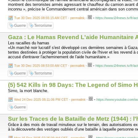
montrent des terroristes armés agressant le chauffeur du camion avant de 
inconnu », précise le Commandement central américain dans son comm
-
Tue 30 Dec 2025 08:55:15 AM CET - permalink
-
https://www.i24news.tv/fr/ac
Guerre
Terrorisme
Gaza : Le Hamas Revend L'aide Humanitaire A
Les racailles du hamas
«Un marché noir lucratif s'est développé ces dernières semaines à Gaza
tentes destinées à protéger la population civile de l'hiver et les revend à 
accusé d'entraver l'acheminement de l'aide humanitaire.»
-
Tue 30 Dec 2025 08:53:00 AM CET - permalink
-
https://www.i24news.tv/fr/ac
Guerre
Terrorisme
(5) 542 Kills in 98 Days: The Legend of Sim
Simo, la mort blanche.
-
Wed 24 Dec 2025 08:11:06 PM CET - permalink
-
https://www.youtube.com
Guerre
Sur les Traces de la Bataille de Metz (1944) : l
Grâce à des mois de travail minutieux sur le terrain, des autorisation
à la découverte des vestiges oubliés d’une bataille à laquelle personne ne
-