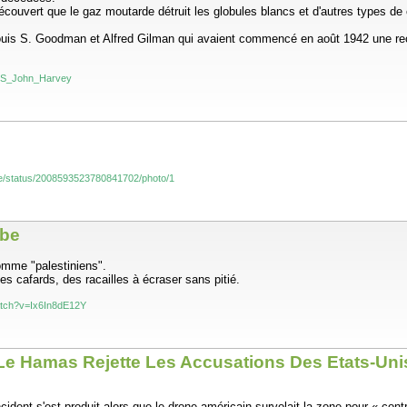
écouvert que le gaz moutarde détruit les globules blancs et d'autres types de 
 Louis S. Goodman et Alfred Gilman qui avaient commencé en août 1942 une re
i/SS_John_Harvey
e/status/2008593523780841702/photo/1
ube
nomme "palestiniens".
es cafards, des racailles à écraser sans pitié.
atch?v=Ix6In8dE12Y
 Le Hamas Rejette Les Accusations Des Etats-Un
ent s'est produit alors que le drone américain survolait la zone pour « contr