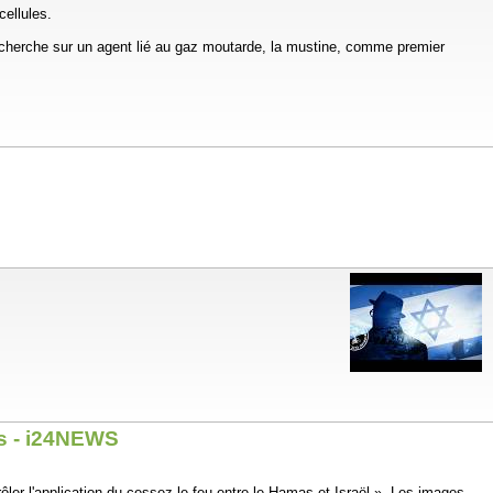
cellules.
cherche sur un agent lié au gaz moutarde, la mustine, comme premier
is - i24NEWS
ôler l'application du cessez-le-feu entre le Hamas et Israël ». Les images