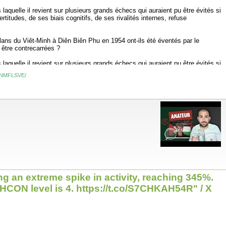
quelle il revient sur plusieurs grands échecs qui auraient pu être évités si
titudes, de ses biais cognitifs, de ses rivalités internes, refuse
plans du Viêt-Minh à Diên Biên Phu en 1954 ont-ils été éventés par le
 être contrecarrées ?
quelle il revient sur plusieurs grands échecs qui auraient pu être évités si
titudes, de ses biais cognitifs, de ses rivalités internes, refuse
GLNMFLSVE/
r 1940, raconte-t-il, deux officiers allemands décollent de Münster à bord
L’avion s’écrase en Belgique. Les dix feuillets dactylographiés, avec leurs
a confirmation de ses propres certitudes : les Allemands passeront par la
 est impénétrable. Ce secteur n’est donc pas dangereux. »
loyé du chiffre au ministère de la Reichswehr qui avait fait le récit d’un
omme les autres sources françaises en Allemagne. Ou même le Vatican qui
ng an extreme spike in activity, reaching 345%.
HCON level is 4. https://t.co/S7CHKAH54R" / X
pulaire vietnamienne. Le général Henri Navarre est alors saisi d’un «
Mais devant les moyens nouveaux que des renseignements très sérieux nous