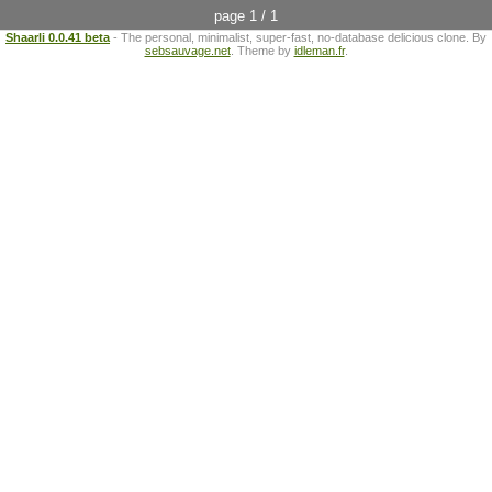
page 1 / 1
Shaarli 0.0.41 beta
- The personal, minimalist, super-fast, no-database delicious clone. By
sebsauvage.net
. Theme by
idleman.fr
.