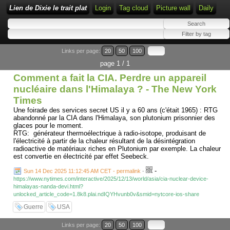
Lien de Dixie le trait plat
Login
Tag cloud
Picture wall
Daily
Links per page:
20
50
100
page 1 / 1
Comment a fait la CIA. Perdre un appareil
nucléaire dans l'Himalaya ? - The New York
Times
Une foirade des services secret US il y a 60 ans (c'était 1965) : RTG
abandonné par la CIA dans l'Himalaya, son plutonium prisonnier des
glaces pour le moment.
RTG: générateur thermoélectrique à radio-isotope, produisant de
l'électricité à partir de la chaleur résultant de la désintégration
radioactive de matériaux riches en Plutonium par exemple. La chaleur
est convertie en électricité par effet Seebeck.
-
Sun 14 Dec 2025 11:12:45 AM CET - permalink
-
https://www.nytimes.com/interactive/2025/12/13/world/asia/cia-nuclear-device-
himalayas-nanda-devi.html?
unlocked_article_code=1.8k8.plai.ndIQYHvunb0v&smid=nytcore-ios-share
Guerre
USA
Links per page:
20
50
100