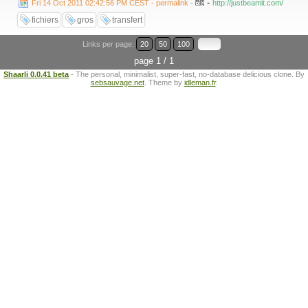
-
Fri 14 Oct 2011 02:42:56 PM CEST - permalink
-
http://justbeamit.com/
fichiers
gros
transfert
Links per page:
20
50
100
page 1 / 1
Shaarli 0.0.41 beta
- The personal, minimalist, super-fast, no-database delicious clone. By
sebsauvage.net
. Theme by
idleman.fr
.