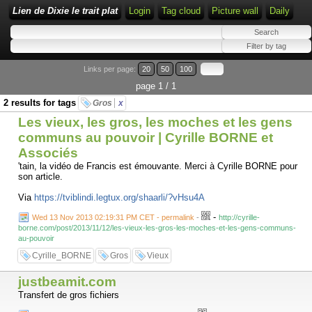
Lien de Dixie le trait plat
Login
Tag cloud
Picture wall
Daily
Links per page:
20
50
100
page 1 / 1
2 results for tags
Gros
x
Les vieux, les gros, les moches et les gens
communs au pouvoir | Cyrille BORNE et
Associés
'tain, la vidéo de Francis est émouvante. Merci à Cyrille BORNE pour
son article.
Via
https://tviblindi.legtux.org/shaarli/?vHsu4A
-
Wed 13 Nov 2013 02:19:31 PM CET - permalink
-
http://cyrille-
borne.com/post/2013/11/12/les-vieux-les-gros-les-moches-et-les-gens-communs-
au-pouvoir
Cyrille_BORNE
Gros
Vieux
justbeamit.com
Transfert de gros fichiers