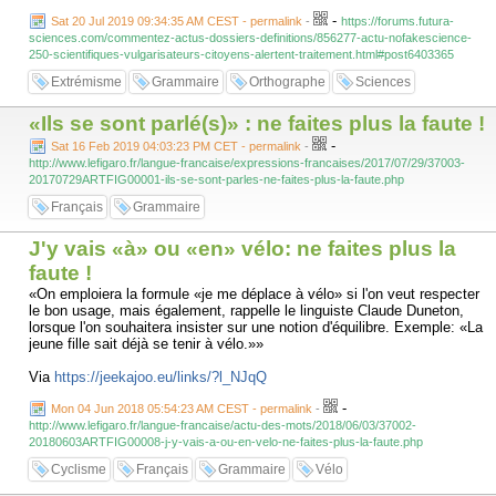
-
Sat 20 Jul 2019 09:34:35 AM CEST - permalink
-
https://forums.futura-
sciences.com/commentez-actus-dossiers-definitions/856277-actu-nofakescience-
250-scientifiques-vulgarisateurs-citoyens-alertent-traitement.html#post6403365
Extrémisme
Grammaire
Orthographe
Sciences
«Ils se sont parlé(s)» : ne faites plus la faute !
-
Sat 16 Feb 2019 04:03:23 PM CET - permalink
-
http://www.lefigaro.fr/langue-francaise/expressions-francaises/2017/07/29/37003-
20170729ARTFIG00001-ils-se-sont-parles-ne-faites-plus-la-faute.php
Français
Grammaire
J'y vais «à» ou «en» vélo: ne faites plus la
faute !
«On emploiera la formule «je me déplace à vélo» si l'on veut respecter
le bon usage, mais également, rappelle le linguiste Claude Duneton,
lorsque l'on souhaitera insister sur une notion d'équilibre. Exemple: «La
jeune fille sait déjà se tenir à vélo.»»
Via
https://jeekajoo.eu/links/?l_NJqQ
-
Mon 04 Jun 2018 05:54:23 AM CEST - permalink
-
http://www.lefigaro.fr/langue-francaise/actu-des-mots/2018/06/03/37002-
20180603ARTFIG00008-j-y-vais-a-ou-en-velo-ne-faites-plus-la-faute.php
Cyclisme
Français
Grammaire
Vélo