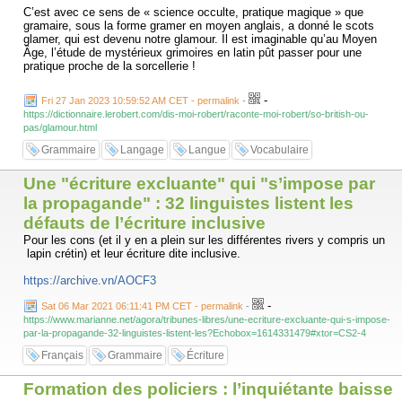
C’est avec ce sens de « science occulte, pratique magique » que
gramaire, sous la forme gramer en moyen anglais, a donné le scots
glamer, qui est devenu notre glamour. Il est imaginable qu’au Moyen
Âge, l’étude de mystérieux grimoires en latin pût passer pour une
pratique proche de la sorcellerie !
D’ailleurs… le mot grimoire « livre de magie », attesté depuis le XIIe
-
Fri 27 Jan 2023 10:59:52 AM CET - permalink
-
siècle, appartient à cette même famille. Il doit s’agir d’une déformation
https://dictionnaire.lerobert.com/dis-moi-robert/raconte-moi-robert/so-british-ou-
de gramaire, probablement par croisement avec un mot de la famille de
pas/glamour.html
grimace, qui remonte au francique *grima « masque, grimage ».
Grammaire
Langage
Langue
Vocabulaire
Quant à gramaire, il provient du latin (ars) grammatica : « (l’art) des
lettres », calque du grec γραμματική (τέχνη) (grammatikḗ tékhnē), de
Une "écriture excluante" qui "s’impose par
même sens. C'est un dérivé de γράμμα (gramma) « ligne, inscription »,
de la même famille que le verbe γράφω (gráphō) « graver » (d’où
la propagande" : 32 linguistes listent les
graphie et nos mots en -graphe).
défauts de l’écriture inclusive
Pour les cons (et il y en a plein sur les différentes rivers y compris un
Peut-être que cette étymologie vous invitera à reconsidérer la
lapin crétin) et leur écriture dite inclusive.
sensualité, le pouvoir envoûteur, le glamour de vos grimoires de
grammaire !
https://archive.vn/AOCF3
-
Sat 06 Mar 2021 06:11:41 PM CET - permalink
-
https://www.marianne.net/agora/tribunes-libres/une-ecriture-excluante-qui-s-impose-
par-la-propagande-32-linguistes-listent-les?Echobox=1614331479#xtor=CS2-4
Français
Grammaire
Écriture
Formation des policiers : l’inquiétante baisse