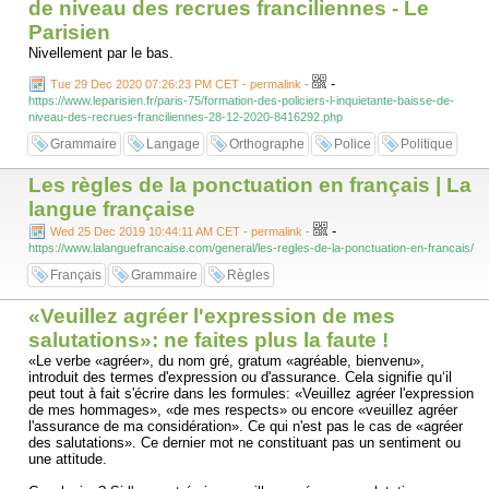
de niveau des recrues franciliennes - Le
Parisien
Nivellement par le bas.
-
Tue 29 Dec 2020 07:26:23 PM CET - permalink
-
https://www.leparisien.fr/paris-75/formation-des-policiers-l-inquietante-baisse-de-
niveau-des-recrues-franciliennes-28-12-2020-8416292.php
Grammaire
Langage
Orthographe
Police
Politique
Les règles de la ponctuation en français | La
langue française
-
Wed 25 Dec 2019 10:44:11 AM CET - permalink
-
https://www.lalanguefrancaise.com/general/les-regles-de-la-ponctuation-en-francais/
Français
Grammaire
Règles
«Veuillez agréer l'expression de mes
salutations»: ne faites plus la faute !
«Le verbe «agréer», du nom gré, gratum «agréable, bienvenu»,
introduit des termes d'expression ou d'assurance. Cela signifie qu‘il
peut tout à fait s'écrire dans les formules: «Veuillez agréer l'expression
de mes hommages», «de mes respects» ou encore «veuillez agréer
l'assurance de ma considération». Ce qui n'est pas le cas de «agréer
des salutations». Ce dernier mot ne constituant pas un sentiment ou
une attitude.