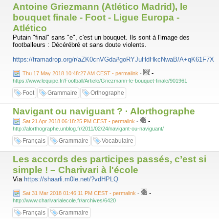
Antoine Griezmann (Atlético Madrid), le
bouquet finale - Foot - Ligue Europa -
Atlético
Putain "final" sans "e", c'est un bouquet. Ils sont à l'image des
footballeurs : Décérébré et sans doute violents.
https://framadrop.org/r/aZK0cnVGda#goRYJuHdHkcNwaB/A+qK61F7Xrj
-
Thu 17 May 2018 10:48:27 AM CEST - permalink
-
https://www.lequipe.fr/Football/Article/Griezmann-le-bouquet-finale/901961
Foot
Grammaire
Orthographe
Navigant ou naviguant ? · Alorthographe
-
Sat 21 Apr 2018 06:18:25 PM CEST - permalink
-
http://alorthographe.unblog.fr/2011/02/24/navigant-ou-naviguant/
Français
Grammaire
Vocabulaire
Les accords des participes passés, c’est si
simple ! – Charivari à l'école
Via
https://shaarli.m0le.net/?vdHPLQ
-
Sat 31 Mar 2018 01:46:11 PM CEST - permalink
-
http://www.charivarialecole.fr/archives/6420
Français
Grammaire