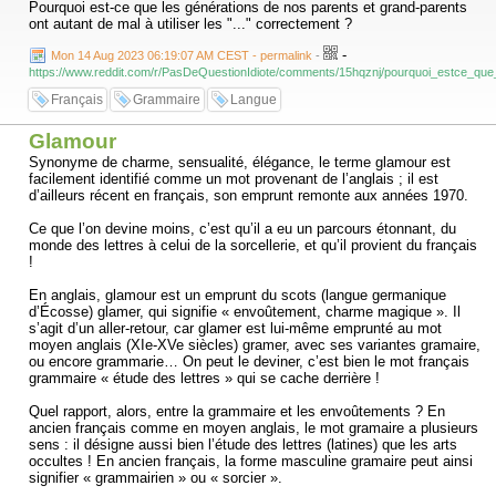
Pourquoi est-ce que les générations de nos parents et grand-parents
ont autant de mal à utiliser les "..." correctement ?
-
Mon 14 Aug 2023 06:19:07 AM CEST - permalink
-
https://www.reddit.com/r/PasDeQuestionIdiote/comments/15hqznj/pourquoi_estce_que
Français
Grammaire
Langue
Glamour
Synonyme de charme, sensualité, élégance, le terme glamour est
facilement identifié comme un mot provenant de l’anglais ; il est
d’ailleurs récent en français, son emprunt remonte aux années 1970.
Ce que l’on devine moins, c’est qu’il a eu un parcours étonnant, du
monde des lettres à celui de la sorcellerie, et qu’il provient du français
!
En anglais, glamour est un emprunt du scots (langue germanique
d’Écosse) glamer, qui signifie « envoûtement, charme magique ». Il
s’agit d’un aller-retour, car glamer est lui-même emprunté au mot
moyen anglais (XIe-XVe siècles) gramer, avec ses variantes gramaire,
ou encore grammarie… On peut le deviner, c’est bien le mot français
grammaire « étude des lettres » qui se cache derrière !
Quel rapport, alors, entre la grammaire et les envoûtements ? En
ancien français comme en moyen anglais, le mot gramaire a plusieurs
sens : il désigne aussi bien l’étude des lettres (latines) que les arts
occultes ! En ancien français, la forme masculine gramaire peut ainsi
signifier « grammairien » ou « sorcier ».