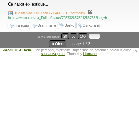
Ce nabot épileptique...
-
Tue 08 Nov 2016 05:03:27 AM CET - permalink
-
https://twitter.com/La_Pollice/status/795732857524256768?lang=fr
Français
Grammaire
Sarko
Sarkoland
Links per page:
20
50
100
◄Older
page 1 / 3
Shaarli 0.0.41 beta
- The personal, minimalist, super-fast, no-database delicious clone. By
sebsauvage.net
. Theme by
idleman.fr
.