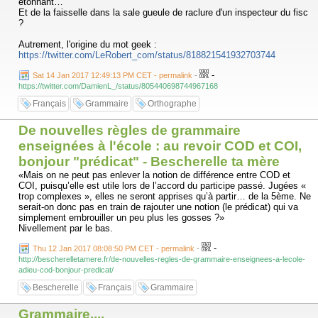
étonnant…
Et de la faisselle dans la sale gueule de raclure d'un inspecteur du fisc
?
Autrement, l'origine du mot geek :
https://twitter.com/LeRobert_com/status/818821541932703744
-
Sat 14 Jan 2017 12:49:13 PM CET - permalink
-
https://twitter.com/DamienL_/status/805440698744967168
Français
Grammaire
Orthographe
De nouvelles règles de grammaire
enseignées à l'école : au revoir COD et COI,
bonjour "prédicat" - Bescherelle ta mère
«Mais on ne peut pas enlever la notion de différence entre COD et
COI, puisqu’elle est utile lors de l’accord du participe passé. Jugées «
trop complexes », elles ne seront apprises qu’à partir… de la 5ème. Ne
serait-on donc pas en train de rajouter une notion (le prédicat) qui va
simplement embrouiller un peu plus les gosses ?»
Nivellement par le bas.
-
Thu 12 Jan 2017 08:08:50 PM CET - permalink
-
http://bescherelletamere.fr/de-nouvelles-regles-de-grammaire-enseignees-a-lecole-
adieu-cod-bonjour-predicat/
Bescherelle
Français
Grammaire
Grammaire....