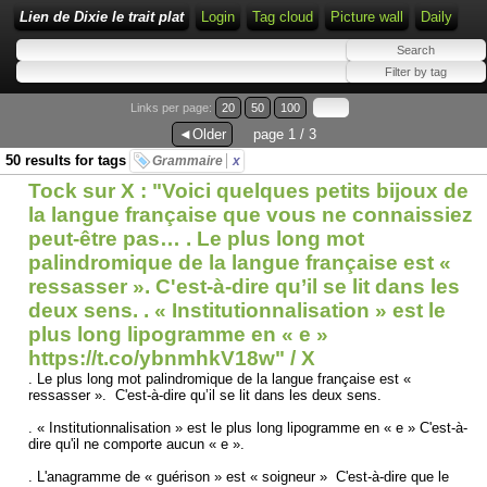
Lien de Dixie le trait plat
Login
Tag cloud
Picture wall
Daily
Links per page:
20
50
100
◄Older
page 1 / 3
50 results for tags
Grammaire
x
Tock sur X : "Voici quelques petits bijoux de
la langue française que vous ne connaissiez
peut-être pas… . Le plus long mot
palindromique de la langue française est «
ressasser ». C'est-à-dire qu’il se lit dans les
deux sens. . « Institutionnalisation » est le
plus long lipogramme en « e »
https://t.co/ybnmhkV18w" / X
. Le plus long mot palindromique de la langue française est «
ressasser ». C'est-à-dire qu’il se lit dans les deux sens.
. « Institutionnalisation » est le plus long lipogramme en « e » C'est-à-
dire qu'il ne comporte aucun « e ».
. L'anagramme de « guérison » est « soigneur » C'est-à-dire que le