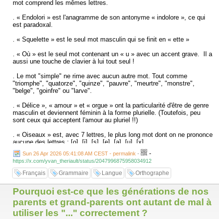
mot comprend les mêmes lettres.
. « Endolori » est l'anagramme de son antonyme « indolore », ce qui
est paradoxal.
. « Squelette » est le seul mot masculin qui se finit en « ette »
. « Où » est le seul mot contenant un « u » avec un accent grave. Il a
aussi une touche de clavier à lui tout seul !
. Le mot "simple" ne rime avec aucun autre mot. Tout comme
"triomphe", "quatorze", "quinze", "pauvre", "meurtre", "monstre",
"belge", "goinfre" ou "larve".
. « Délice », « amour » et « orgue » ont la particularité d'être de genre
masculin et deviennent féminin à la forme plurielle. (Toutefois, peu
sont ceux qui acceptent l'amour au pluriel !!)
. « Oiseaux » est, avec 7 lettres, le plus long mot dont on ne prononce
aucune des lettres : [o], [i], [s], [e], [a], [u], [x] .
-
Sun 26 Apr 2026 05:41:08 AM CEST - permalink
-
https://x.com/yvan_theriault/status/2047996875958034912
Français
Grammaire
Langue
Orthographe
Pourquoi est-ce que les générations de nos
parents et grand-parents ont autant de mal à
utiliser les "..." correctement ?