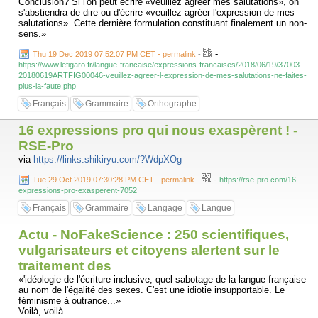
Conclusion? Si l'on peut écrire «veuillez agréer mes salutations», on
s'abstiendra de dire ou d'écrire «veuillez agréer l'expression de mes
salutations». Cette dernière formulation constituant finalement un non-
sens.»
-
Thu 19 Dec 2019 07:52:07 PM CET - permalink
-
https://www.lefigaro.fr/langue-francaise/expressions-francaises/2018/06/19/37003-
20180619ARTFIG00046-veuillez-agreer-l-expression-de-mes-salutations-ne-faites-
plus-la-faute.php
Français
Grammaire
Orthographe
16 expressions pro qui nous exaspèrent ! -
RSE-Pro
via
https://links.shikiryu.com/?WdpXOg
-
Tue 29 Oct 2019 07:30:28 PM CET - permalink
-
https://rse-pro.com/16-
expressions-pro-exasperent-7052
Français
Grammaire
Langage
Langue
Actu - NoFakeScience : 250 scientifiques,
vulgarisateurs et citoyens alertent sur le
traitement des
«'idéologie de l'écriture inclusive, quel sabotage de la langue française
au nom de l'égalité des sexes. C'est une idiotie insupportable. Le
féminisme à outrance...»
Voilà, voilà.