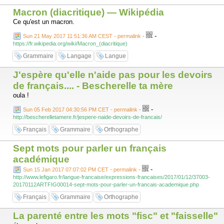
Macron (diacritique) — Wikipédia
Ce qu'est un macron.
-
Sun 21 May 2017 11:51:36 AM CEST - permalink
-
https://fr.wikipedia.org/wiki/Macron_(diacritique)
Grammaire
Langage
Langue
J'espère qu'elle n'aide pas pour les devoirs
de français.... - Bescherelle ta mère
oula !
-
Sun 05 Feb 2017 04:30:56 PM CET - permalink
-
http://bescherelletamere.fr/jespere-naide-devoirs-de-francais/
Français
Grammaire
Orthographe
Sept mots pour parler un français
académique
-
Sun 15 Jan 2017 07:07:02 PM CET - permalink
-
http://www.lefigaro.fr/langue-francaise/expressions-francaises/2017/01/12/37003-
20170112ARTFIG00014-sept-mots-pour-parler-un-francais-academique.php
Français
Grammaire
Orthographe
La parenté entre les mots "fisc" et "faisselle"