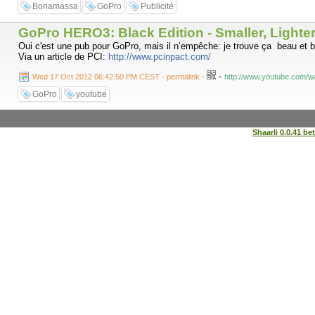
Bonamassa
GoPro
Publicité
GoPro HERO3: Black Edition - Smaller, Lighte
Oui c'est une pub pour GoPro, mais il n’empêche: je trouve ça beau et bi
Via un article de PCI:
http://www.pcinpact.com/
-
Wed 17 Oct 2012 06:42:50 PM CEST - permalink
-
http://www.youtube.com
GoPro
youtube
Shaarli 0.0.41 be