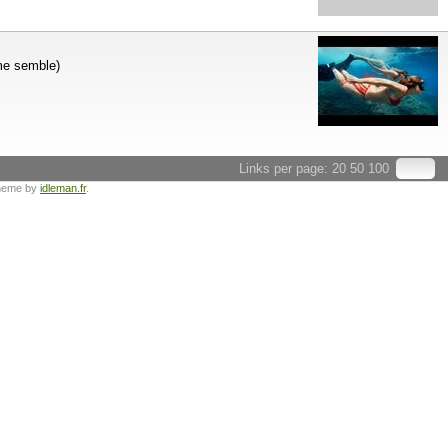
 me semble)
Links per page:
20
50
100
heme by
idleman.fr
.