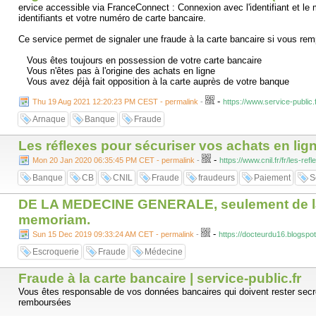
ervice accessible via FranceConnect : Connexion avec l'identifiant et l
identifiants et votre numéro de carte bancaire.
Ce service permet de signaler une fraude à la carte bancaire si vous rem
Vous êtes toujours en possession de votre carte bancaire
Vous n'êtes pas à l'origine des achats en ligne
Vous avez déjà fait opposition à la carte auprès de votre banque
-
Thu 19 Aug 2021 12:20:23 PM CEST - permalink
-
https://www.service-public.
Arnaque
Banque
Fraude
Les réflexes pour sécuriser vos achats en lign
-
Mon 20 Jan 2020 06:35:45 PM CET - permalink
-
https://www.cnil.fr/fr/les-r
Banque
CB
CNIL
Fraude
fraudeurs
Paiement
S
DE LA MEDECINE GENERALE, seulement de la mé
memoriam.
-
Sun 15 Dec 2019 09:33:24 AM CET - permalink
-
https://docteurdu16.blogspo
Escroquerie
Fraude
Médecine
Fraude à la carte bancaire | service-public.fr
Vous êtes responsable de vos données bancaires qui doivent rester secrè
remboursées