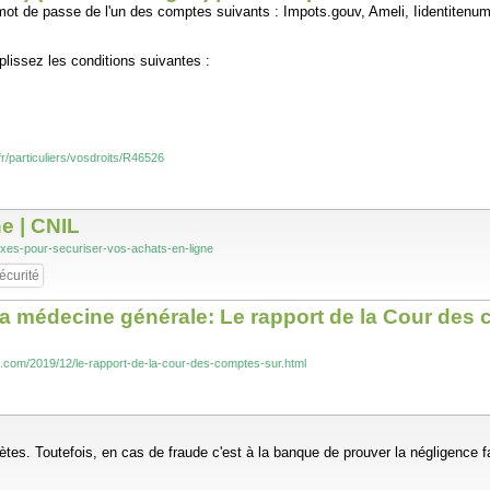
e mot de passe de l'un des comptes suivants : Impots.gouv, Ameli, Iidentiten
plissez les conditions suivantes :
fr/particuliers/vosdroits/R46526
e | CNIL
eflexes-pour-securiser-vos-achats-en-ligne
écurité
decine générale: Le rapport de la Cour des co
t.com/2019/12/le-rapport-de-la-cour-des-comptes-sur.html
tes. Toutefois, en cas de fraude c'est à la banque de prouver la négligence