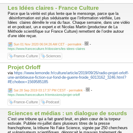
Les Idées claires - France Culture
Parce que la vérité est plus lente que le mensonge, parce que la
désinformation est plus séduisante que l’information vérifiée, Les
Idées claires démêle le vrai du faux. Chaque semaine, dans une vidéo
et en podcast, un.e expert.e et Nicolas Martin (producteur de La
Méthode scientifique sur France Culture) remettent de l’ordre autour
d’une idée reçue.
-
Sun 01 Nov 2020 06:04:26 AM CET - permalink
-
https://www.franceculture.fr/dossiers/les-idees-claires
France-Culture
Sciences
Projet Orloff
via
https://www.lemonde.fr/culture/article/2019/09/26/radio-projet-orloff-
une-ambitieuse-fiction-sur-fond-de-guerre-froide_6013162_3246.html?
#Echobox=1569585185
-
Sat 28 Sep 2019 03:17:37 PM CEST - permalink
-
https://www.franceculture.fr/emissions/projet-orloff
France-Culture
Podcast
Sciences et médias : un dialogue de sourds
C’est une tribune qui a fait grand bruit, en plein cœur de la torpeur
estivale. Publiée mi-juillet dans plusieurs titres de la presse
franchophone, la tribune No Fake Science, signée par 250 chercheurs
et vulgarisateurs scientifiques, dénonçait le mauvais traitement de