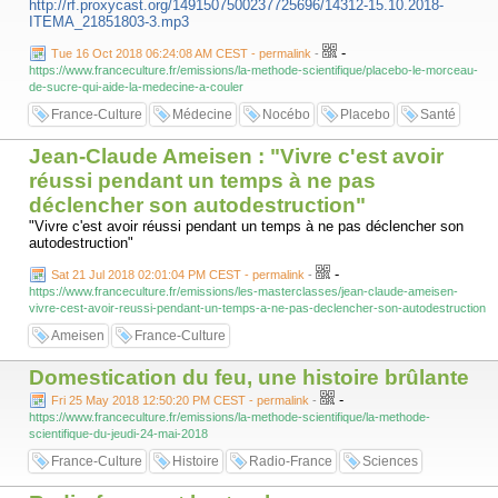
http://rf.proxycast.org/1491507500237725696/14312-15.10.2018-
ITEMA_21851803-3.mp3
-
Tue 16 Oct 2018 06:24:08 AM CEST - permalink
-
https://www.franceculture.fr/emissions/la-methode-scientifique/placebo-le-morceau-
de-sucre-qui-aide-la-medecine-a-couler
France-Culture
Médecine
Nocébo
Placebo
Santé
Jean-Claude Ameisen : "Vivre c'est avoir
réussi pendant un temps à ne pas
déclencher son autodestruction"
"Vivre c'est avoir réussi pendant un temps à ne pas déclencher son
autodestruction"
-
Sat 21 Jul 2018 02:01:04 PM CEST - permalink
-
https://www.franceculture.fr/emissions/les-masterclasses/jean-claude-ameisen-
vivre-cest-avoir-reussi-pendant-un-temps-a-ne-pas-declencher-son-autodestruction
Ameisen
France-Culture
Domestication du feu, une histoire brûlante
-
Fri 25 May 2018 12:50:20 PM CEST - permalink
-
https://www.franceculture.fr/emissions/la-methode-scientifique/la-methode-
scientifique-du-jeudi-24-mai-2018
France-Culture
Histoire
Radio-France
Sciences