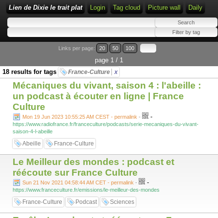
Lien de Dixie le trait plat
Login
Tag cloud
Picture wall
Daily
Links per page:
20
50
100
page 1 / 1
18 results for tags
France-Culture
x
Mécaniques du vivant, saison 4 : l'abeille :
un podcast à écouter en ligne | France
Culture
-
Mon 19 Jun 2023 10:55:25 AM CEST - permalink
-
https://www.radiofrance.fr/franceculture/podcasts/serie-mecaniques-du-vivant-
saison-4-l-abeille
Abeille
France-Culture
Le Meilleur des mondes : podcast et
réécoute sur France Culture
-
Sun 21 Nov 2021 04:58:44 AM CET - permalink
-
https://www.franceculture.fr/emissions/le-meilleur-des-mondes
France-Culture
Podcast
Sciences