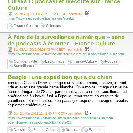
Eurêka ! : podcast et réécoute sur France
Culture
-
Sat 28 Aug 2021 06:27:19 PM CEST - permalink
-
https://www.franceculture.fr/emissions/eureka
France-Culture
Sciences
À l'ère de la surveillance numérique – série
de podcasts à écouter – France Culture
-
Sat 03 Apr 2021 04:05:43 PM CEST - permalink
-
https://www.franceculture.fr/emissions/series/a-lere-de-la-surveillance-numerique
Confidentialité
Espionnage
France-Culture
Podcast
Surveillance
Beagle : une expédition qui a du chien
«on a de Charles Darwin l’image d’un vieillard chenu, chauve, le front
ridé et avec une grande barbe blanche. On a moins l’image d’un jeune
homme fringant de 22 ans, parcourant la pampa et les cordillères sud-
américaines à cheval, fusil à l’épaule, repoussant les assauts de
guerilleros, et récoltant sur son passages espèces sauvages, fossiles
et plantes endémiques.»
-
Sun 21 Mar 2021 12:41:40 PM CET - permalink
-
https://www.franceculture.fr/emissions/la-methode-scientifique/la-methode-
scientifique-emission-du-jeudi-11-mars-2021
Darwin
France-Culture
Sciences
Évolution