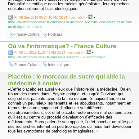
l’actualité scientifique dans les médias généralistes, leur reprochant
sensationnalisme et biais idéologiques.
-
Fri 06 Sep 2019 05:24:10 AM CEST - permalink
-
https://www.franceculture.fr/emissions/la-methode-scientifique/sciences-et-medias-
un-dialogue-de-sourds
France-Culture
Podcast
Où va l'informatique? - France Culture
-
Fri 05 Jul 2019 11:36:48 AM CEST - permalink
-
https://www.franceculture.fr/emissions/series/ou-va-linformatique
France-Culture
Informatique
Placebo : le morceau de sucre qui aide la
médecine à couler
«L’effet placebo est aussi vieux que l’histoire de la médecine. On en
trouve des traces dans l’Egypte antique, et jusqu’à Corvisart qui
soignait ses patients avec de la mie de pain. Si aujourd’hui, on en
connait un peu mieux les tenants et les aboutissants, notamment en
termes de neuro-imagerie et d’influence sur différents
neurotransmetteurs, cet effet placebo reste encore mal compris alors
qu’il est au centre du procédé d’évaluation d’efficacité des
médicaments. Sans parler de son opposé, l’effet nocebo, amplifié par
des recherches internet un peu trop rapides qui nous font développer
tous les symptômes de pathologies imaginaires. »