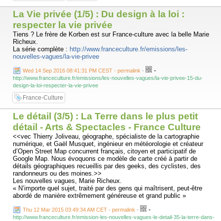
La Vie privée (1/5) : Du design à la loi :
respecter la vie privée
Tiens ? Le frère de Korben est sur France-culture avec la belle Marie
Richeux.
La série complète :
http://www.franceculture.fr/emissions/les-
nouvelles-vagues/la-vie-privee
-
Wed 14 Sep 2016 08:41:31 PM CEST - permalink
-
http://www.franceculture.fr/emissions/les-nouvelles-vagues/la-vie-privee-15-du-
design-la-loi-respecter-la-vie-privee
France-Culture
Le détail (3/5) : La Terre dans le plus petit
détail - Arts & Spectacles - France Culture
<<vec Thierry Joliveau, géographe, spécialiste de la cartographie
numérique, et Gaël Musquet, ingénieur en météorologie et créateur
d’Open Street Map concurrent français, citoyen et participatif de
Google Map. Nous évoquons ce modèle de carte créé à partir de
détails géographiques recueillis par des geeks, des cyclistes, des
randonneurs ou des moines.>>
Les nouvelles vagues, Marie Richeux.
« N’importe quel sujet, traité par des gens qui maîtrisent, peut-être
abordé de manière extrêmement généreuse et grand public »
-
Thu 12 Mar 2015 03:49:34 AM CET - permalink
-
http://www.franceculture.fr/emission-les-nouvelles-vagues-le-detail-35-la-terre-dans-