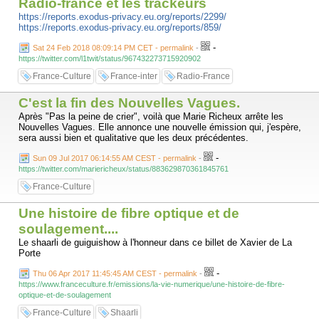
Radio-france et les trackeurs
https://reports.exodus-privacy.eu.org/reports/2299/
https://reports.exodus-privacy.eu.org/reports/859/
-
Sat 24 Feb 2018 08:09:14 PM CET - permalink
-
https://twitter.com/l1twit/status/967432273715920902
France-Culture
France-inter
Radio-France
C'est la fin des Nouvelles Vagues.
Après "Pas la peine de crier", voilà que Marie Richeux arrête les
Nouvelles Vagues. Elle annonce une nouvelle émission qui, j'espère,
sera aussi bien et qualitative que les deux précédentes.
-
Sun 09 Jul 2017 06:14:55 AM CEST - permalink
-
https://twitter.com/mariericheux/status/883629870361845761
France-Culture
Une histoire de fibre optique et de
soulagement....
Le shaarli de guiguishow à l'honneur dans ce billet de Xavier de La
Porte
-
Thu 06 Apr 2017 11:45:45 AM CEST - permalink
-
https://www.franceculture.fr/emissions/la-vie-numerique/une-histoire-de-fibre-
optique-et-de-soulagement
France-Culture
Shaarli