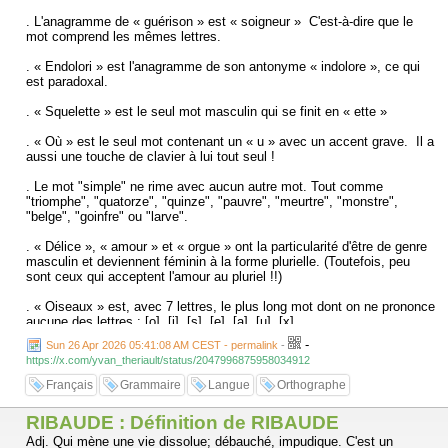
. L'anagramme de « guérison » est « soigneur » C'est-à-dire que le
mot comprend les mêmes lettres.
. « Endolori » est l'anagramme de son antonyme « indolore », ce qui
est paradoxal.
. « Squelette » est le seul mot masculin qui se finit en « ette »
. « Où » est le seul mot contenant un « u » avec un accent grave. Il a
aussi une touche de clavier à lui tout seul !
. Le mot "simple" ne rime avec aucun autre mot. Tout comme
"triomphe", "quatorze", "quinze", "pauvre", "meurtre", "monstre",
"belge", "goinfre" ou "larve".
. « Délice », « amour » et « orgue » ont la particularité d'être de genre
masculin et deviennent féminin à la forme plurielle. (Toutefois, peu
sont ceux qui acceptent l'amour au pluriel !!)
. « Oiseaux » est, avec 7 lettres, le plus long mot dont on ne prononce
aucune des lettres : [o], [i], [s], [e], [a], [u], [x] .
-
Sun 26 Apr 2026 05:41:08 AM CEST - permalink
-
https://x.com/yvan_theriault/status/2047996875958034912
Français
Grammaire
Langue
Orthographe
RIBAUDE : Définition de RIBAUDE
Adj. Qui mène une vie dissolue; débauché, impudique. C'est un