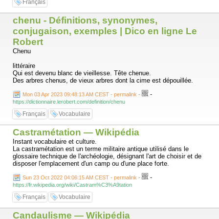
Français
chenu - Définitions, synonymes,
conjugaison, exemples | Dico en ligne Le
Robert
Chenu
littéraire
Qui est devenu blanc de vieillesse. Tête chenue.
Des arbres chenus, de vieux arbres dont la cime est dépouillée.
-
Mon 03 Apr 2023 09:48:13 AM CEST - permalink
-
https://dictionnaire.lerobert.com/definition/chenu
Français
Vocabulaire
Castramétation — Wikipédia
Instant vocabulaire et culture.
La castramétation est un terme militaire antique utilisé dans le
glossaire technique de l'archéologie, désignant l'art de choisir et de
disposer l'emplacement d'un camp ou d'une place forte.
-
Sun 23 Oct 2022 04:06:15 AM CEST - permalink
-
https://fr.wikipedia.org/wiki/Castram%C3%A9tation
Français
Vocabulaire
Candaulisme — Wikipédia