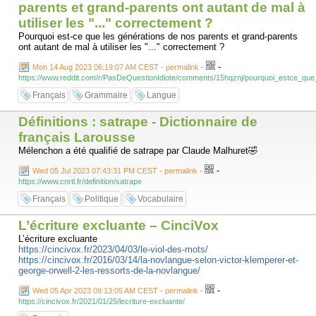
parents et grand-parents ont autant de mal à
utiliser les "..." correctement ?
Pourquoi est-ce que les générations de nos parents et grand-parents
ont autant de mal à utiliser les "..." correctement ?
-
Mon 14 Aug 2023 06:19:07 AM CEST - permalink
-
https://www.reddit.com/r/PasDeQuestionIdiote/comments/15hqznj/pourquoi_estce_que
Français
Grammaire
Langue
Définitions : satrape - Dictionnaire de
français Larousse
Mélenchon a été qualifié de satrape par Claude Malhuret🤣
-
Wed 05 Jul 2023 07:43:31 PM CEST - permalink
-
https://www.cnrtl.fr/definition/satrape
Français
Politique
Vocabulaire
L’écriture excluante – CinciVox
L’écriture excluante
https://cincivox.fr/2023/04/03/le-viol-des-mots/
https://cincivox.fr/2016/03/14/la-novlangue-selon-victor-klemperer-et-
george-orwell-2-les-ressorts-de-la-novlangue/
-
Wed 05 Apr 2023 09:13:05 AM CEST - permalink
-
https://cincivox.fr/2021/01/25/lecriture-excluante/