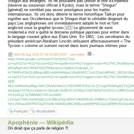
Shogun aux étrangers. Ils ne pouvaient pas utiliser le titre d'Empereur
(réservé au souverain officiel à Kyoto), mais le terme "Shogun"
(général) ne semblait pas assez prestigieux pour les traités
internationaux. Ils ont donc déterré le terme honorifique Taikun pour
signifier aux Occidentaux que le Shogun était le véritable dirigeant du
pays.Les anglophones ont immédiatement adopté le mot et l'ont
anglicisé sous la graphie tycoon.🇺🇸 Le glissement de sens
moderneLe mot a quitté le domaine politique japonais pour entrer dans
le langage courant grâce aux États-Unis :En 1861 : Les secrétaires du
président américain Abraham Lincoln utilisaient affectueusement « The
Tycoon » comme un surnom secret dans leurs journaux intimes pour
désigner leur patron, symbole de son immense pouvoir durant la guerre
-
de Sécession.Après la Première Guerre mondiale : Le terme a
Wed 05 Aug 2026 07:44:43 AM CEST - permalink
-
définitivement glissé vers le monde des affaires américain. Il s'est mis
https://www.google.com/search?q=Qu%27est-
à désigner les capitaines d'industrie visionnaires, immensément riches
ce+qu%27un+%22+tycoon%22+et+quelle+est+l%27origine+voire+l%27%C3%A9thym
et influents (comme Rockefeller, Carnegie ou Ford), avant d'être
b8Ggfbg%3A1785907002294&source=hp&ei=OsdyaqS_D-
emprunté par la langue française.Aujourd'hui, le mot est également très
bV7M8PvtXXkQc&iflsig=ABILxe8AAAAAanLVSsKkMGC1nrILEhmUARhK0_38OXnY&
populaire dans le monde des jeux vidéo, désignant un genre de jeux de
ce+qu%27un+%22+tycoon%22+et+quelle+est+l%27origine+voire+l%27%C3%A9th
simulation et de gestion (comme le célèbre RollerCoaster Tycoon) où
AEB-
le joueur doit bâtir un empire financier.Si vous le souhaitez, nous
AECmAIWoALpB6gCA8ICERAAGMoGGJ4GGPAFGOoCGLQCwgIOEAAYgAQYsQMYngYY
pouvons explorer l'histoire d'autres mots d'affaires empruntés à l'Asie
wiz&aep=107&cs=1&atvm=2&mstk=AUtExfCUD50qJzDqf7dsKd7ozntOZzcxBBIVZwU
(comme Taïpan) ou analyser la biographie d'un tycoon historique
Y6-EsATg1TqTMW48OTHCivuXMIX-
célèbre. Que préférez-vous ?
LX1UwCF50kJmmKEjXEULiO0Bkul7KjLfWS4716K9hNhnfLvPMBXvc7GbwCgPsALoLz
HjYs7WSau4DFPKf7Dg2F01WLfS6i59QnBtGX5Bucqn5W9PW111pZgRB9H35sDayK6t
Français
Vocabulaire
Apophénie — Wikipédia
On dirait que ça parle de religion ?!