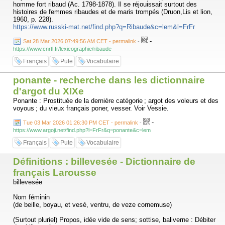
homme fort ribaud (Ac. 1798-1878). Il se réjouissait surtout des
histoires de femmes ribaudes et de maris trompés (Druon,Lis et lion,
1960, p. 228).
https://www.russki-mat.net/find.php?q=Ribaude&c=lem&l=FrFr
-
Sat 28 Mar 2026 07:49:56 AM CET - permalink
-
https://www.cnrtl.fr/lexicographie/ribaude
Français
Pute
Vocabulaire
ponante - recherche dans les dictionnaire
d'argot du XIXe
Ponante : Prostituée de la dernière catégorie ; argot des voleurs et des
voyous ; du vieux français poner, vesser. Voir Vessie.
-
Tue 03 Mar 2026 01:26:30 PM CET - permalink
-
https://www.argoji.net/find.php?l=FrFr&q=ponante&c=lem
Français
Pute
Vocabulaire
Définitions : billevesée - Dictionnaire de
français Larousse
billevesée
Nom féminin
(de beille, boyau, et vesé, ventru, de veze cornemuse)
(Surtout pluriel) Propos, idée vide de sens; sottise, baliverne : Débiter