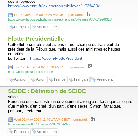
des billevesées
https://www.cnrtl.fr/lexicographie/billeves%C3%A9e
-
Fri 14 Nov 2025 06:45:30 AM CET - permalink
-
https://www.larousse.fr/dictionnaires/francais/billeves%C3%A9e/9313
Français
Vocabulaire
Flotte Présidentielle
Cette flotte compte sept avions et est chargée du transport du
président de la République, mais aussi des ministres et hautes
autorités.
Le Twitter :
https://x.com/FlottePresident
-
Tue 17 Dec 2024 02:33:50 AM CET - permalink
-
https://flottepresidentielle.com/
Aviation
Avion
France
Français
Président
SÉIDE : Définition de SÉIDE
séide
Personne qui manifeste un dévouement aveugle et fanatique à l'égard
d'un maître, d'un chef, d'un parti, d'une secte. Synon. fanatique,
partisan, sectateur.
-
Wed 01 May 2024 11:40:17 AM CEST - permalink
-
https://www.cnrtl.fr/definition/s%C3%A9ide
Français
Vocabulaire