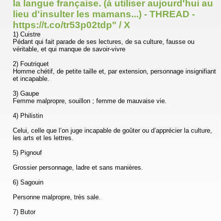
la langue française. (à utiliser aujourd'hui au
lieu d'insulter les mamans...) - THREAD -
https://t.co/tr53p02tdp" / X
1) Cuistre
Pédant qui fait parade de ses lectures, de sa culture, fausse ou
véritable, et qui manque de savoir-vivre
2) Foutriquet
Homme chétif, de petite taille et, par extension, personnage insignifiant
et incapable.
3) Gaupe
Femme malpropre, souillon ; femme de mauvaise vie.
4) Philistin
Celui, celle que l’on juge incapable de goûter ou d’apprécier la culture,
les arts et les lettres.
5) Pignouf
Grossier personnage, ladre et sans manières.
6) Sagouin
Personne malpropre, très sale.
7) Butor