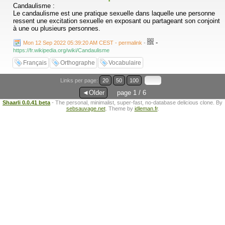
Candaulisme :
Le candaulisme est une pratique sexuelle dans laquelle une personne
ressent une excitation sexuelle en exposant ou partageant son conjoint
à une ou plusieurs personnes.
-
Mon 12 Sep 2022 05:39:20 AM CEST - permalink
-
https://fr.wikipedia.org/wiki/Candaulisme
Français
Orthographe
Vocabulaire
Links per page:
20
50
100
◄Older
page 1 / 6
Shaarli 0.0.41 beta
- The personal, minimalist, super-fast, no-database delicious clone. By
sebsauvage.net
. Theme by
idleman.fr
.