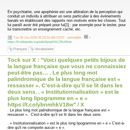
En psychiatrie, une apophénie est une altération de la perception qui
conduit un individu à attribuer un sens particulier à des événements
banals en établissant des rapports non motivés entre les choses. Tout
lui paraît avoir été préparé pour lui[1] : par exemple pour le tester, pour
lui transmettre un enseignement caché, etc.
-
Tue 30 Jun 2026 05:23:31 AM CEST - permalink
-
https://fr.wikipedia.org/wiki/Apoph%C3%A9nie
Français
Vocabulaire
Tock sur X : "Voici quelques petits bijoux de
la langue française que vous ne connaissiez
peut-être pas… . Le plus long mot
palindromique de la langue française est «
ressasser ». C'est-à-dire qu’il se lit dans les
deux sens. . « Institutionnalisation » est le
plus long lipogramme en « e »
https://t.co/ybnmhkV18w" / X
. Le plus long mot palindromique de la langue française est «
ressasser ». C'est-à-dire qu’il se lit dans les deux sens.
. « Institutionnalisation » est le plus long lipogramme en « e » C'est-à-
dire qu'il ne comporte aucun « e ».