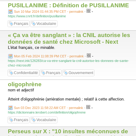
PUSILLANIME : Définition de PUSILLANIME
-
Sun 10 Mar 2024 01:44:35 PM CET - permalink
-
https://www.cnrtl.fr/definition/pusillanime
Français
Vocabulaire
« Ça va être sanglant » : la CNIL autorise les
données de santé chez Microsoft - Next
L'état français, ce minable.
-
Mon 05 Feb 2024 11:08:39 PM CET - permalink
-
https://next.ink/126283/ca-va-etre-sanglant-la-cnil-autorise-les-donnees-de-sante-
chez-microsoft/
Confidentialité
Français
Gouvernement
oligophrène
nom et adjectif
Atteint d'oligophrénie (arriération mentale) ; relatif à cette affection.
-
Sun 03 Dec 2023 11:58:22 AM CET - permalink
-
https://dictionnaire.lerobert.com/definition/oligophrene
Français
Vocabulaire
Perseus sur X : "10 insultes méconnues de