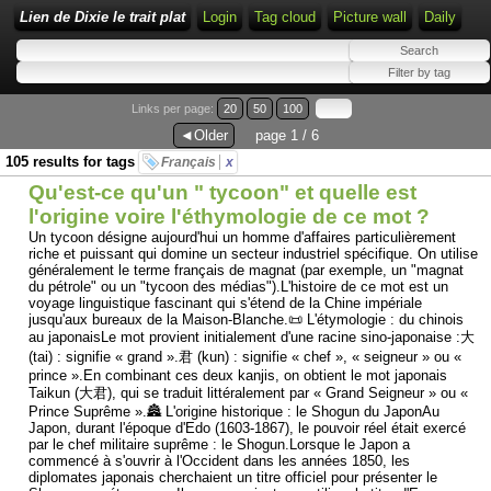
Lien de Dixie le trait plat
Login
Tag cloud
Picture wall
Daily
Links per page:
20
50
100
◄Older
page 1 / 6
105 results for tags
Français
x
Qu'est-ce qu'un " tycoon" et quelle est
l'origine voire l'éthymologie de ce mot ?
Un tycoon désigne aujourd'hui un homme d'affaires particulièrement
riche et puissant qui domine un secteur industriel spécifique. On utilise
généralement le terme français de magnat (par exemple, un "magnat
du pétrole" ou un "tycoon des médias").L'histoire de ce mot est un
voyage linguistique fascinant qui s'étend de la Chine impériale
jusqu'aux bureaux de la Maison-Blanche.📜 L'étymologie : du chinois
au japonaisLe mot provient initialement d'une racine sino-japonaise :大
(tai) : signifie « grand ».君 (kun) : signifie « chef », « seigneur » ou «
prince ».En combinant ces deux kanjis, on obtient le mot japonais
Taikun (大君), qui se traduit littéralement par « Grand Seigneur » ou «
Prince Suprême ».🏯 L'origine historique : le Shogun du JaponAu
Japon, durant l'époque d'Edo (1603-1867), le pouvoir réel était exercé
par le chef militaire suprême : le Shogun.Lorsque le Japon a
commencé à s'ouvrir à l'Occident dans les années 1850, les
diplomates japonais cherchaient un titre officiel pour présenter le