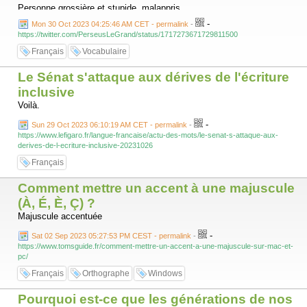
Personne grossière et stupide, malappris.
-
Mon 30 Oct 2023 04:25:46 AM CET - permalink
-
8) Faquin
https://twitter.com/PerseusLeGrand/status/1717273671729811500
Personnage sot, impertinent et méprisable.
Français
Vocabulaire
9) Ribaude
Le Sénat s'attaque aux dérives de l'écriture
Personne menant une vie de débauche et, en particulier, prostituée
inclusive
Voilà.
10) Gougnafier
-
Sun 29 Oct 2023 06:10:19 AM CET - permalink
-
Individu qui travaille mal, bon à rien.
https://www.lefigaro.fr/langue-francaise/actu-des-mots/le-senat-s-attaque-aux-
derives-de-l-ecriture-inclusive-20231026
Français
Comment mettre un accent à une majuscule
(À, É, È, Ç) ?
Majuscule accentuée
-
Sat 02 Sep 2023 05:27:53 PM CEST - permalink
-
https://www.tomsguide.fr/comment-mettre-un-accent-a-une-majuscule-sur-mac-et-
pc/
Français
Orthographe
Windows
Pourquoi est-ce que les générations de nos