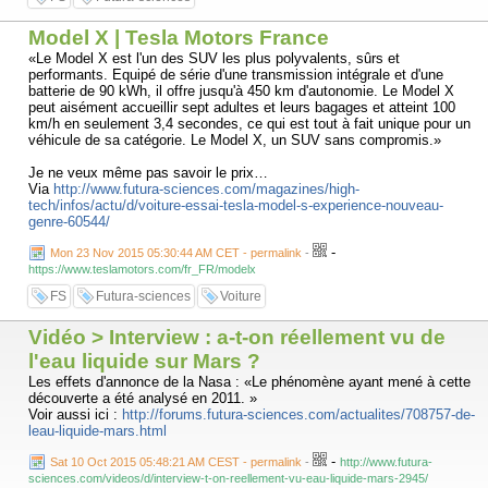
Model X | Tesla Motors France
«Le Model X est l'un des SUV les plus polyvalents, sûrs et
performants. Equipé de série d'une transmission intégrale et d'une
batterie de 90 kWh, il offre jusqu'à 450 km d'autonomie. Le Model X
peut aisément accueillir sept adultes et leurs bagages et atteint 100
km/h en seulement 3,4 secondes, ce qui est tout à fait unique pour un
véhicule de sa catégorie. Le Model X, un SUV sans compromis.»
Je ne veux même pas savoir le prix…
Via
http://www.futura-sciences.com/magazines/high-
tech/infos/actu/d/voiture-essai-tesla-model-s-experience-nouveau-
genre-60544/
-
Mon 23 Nov 2015 05:30:44 AM CET - permalink
-
https://www.teslamotors.com/fr_FR/modelx
FS
Futura-sciences
Voiture
Vidéo > Interview : a-t-on réellement vu de
l'eau liquide sur Mars ?
Les effets d'annonce de la Nasa : «Le phénomène ayant mené à cette
découverte a été analysé en 2011. »
Voir aussi ici :
http://forums.futura-sciences.com/actualites/708757-de-
leau-liquide-mars.html
-
Sat 10 Oct 2015 05:48:21 AM CEST - permalink
-
http://www.futura-
sciences.com/videos/d/interview-t-on-reellement-vu-eau-liquide-mars-2945/