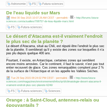
Astronomie
FS
Futura-sciences
De l'eau liquide sur Mars
-
Wed 30 Sep 2015 10:07:26 AM CEST - permalink
-
http://forums.futura-
sciences.com/actualites/708757-de-leau-liquide-mars.html
FS
Futura-sciences
Le désert d'Atacama est-il vraiment l'endroit
le plus sec de la planète ?
Le désert d’Atacama, situé au Chili, est réputé être l’endroit le plus sec
de la planète. Il semblerait qu’il y existe des zones sur lesquelles il n’a
pas plu depuis quelque 400 ans.
...
Pourtant, il existe, en Antarctique, certaines zones qui semblent
encore moins arrosées. Car le continent, il faut le savoir, n’est pas tout
entier recouvert de glace. Ces zones remarquables comptent pour 2 %
de la surface de l’Antarctique et on les appelle les Vallées Sèches.
-
Tue 29 Sep 2015 09:24:02 PM CEST - permalink
-
http://www.futura-
sciences.com/magazines/environnement/infos/qr/d/climatologie-desert-atacama-il-
vraiment-endroit-plus-sec-planete-6246/
FS
Futura-sciences
Sciences
Orange : à Saint-Cloud, antennes-relais ou
épouvantails ?