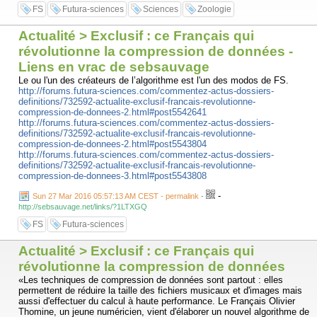
FS
Futura-sciences
Sciences
Zoologie
Actualité > Exclusif : ce Français qui
révolutionne la compression de données -
Liens en vrac de sebsauvage
Le ou l'un des créateurs de l’algorithme est l'un des modos de FS.
http://forums.futura-sciences.com/commentez-actus-dossiers-
definitions/732592-actualite-exclusif-francais-revolutionne-
compression-de-donnees-2.html#post5542641
http://forums.futura-sciences.com/commentez-actus-dossiers-
definitions/732592-actualite-exclusif-francais-revolutionne-
compression-de-donnees-2.html#post5543804
http://forums.futura-sciences.com/commentez-actus-dossiers-
definitions/732592-actualite-exclusif-francais-revolutionne-
compression-de-donnees-3.html#post5543808
-
Sun 27 Mar 2016 05:57:13 AM CEST - permalink
-
http://sebsauvage.net/links/?1LTXGQ
FS
Futura-sciences
Actualité > Exclusif : ce Français qui
révolutionne la compression de données
«Les techniques de compression de données sont partout : elles
permettent de réduire la taille des fichiers musicaux et d'images mais
aussi d'effectuer du calcul à haute performance. Le Français Olivier
Thomine, un jeune numéricien, vient d'élaborer un nouvel algorithme de