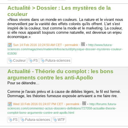
Actualité > Dossier : Les mystères de la
couleur
«Nous vivons dans un monde en couleurs. La nature et le vivant nous
émerveillent par la variété des effets colorés qu'ils offrent. L'art s'est
inspiré de la couleur, tout comme la mode et le marketing. La couleur,
si elle nous apparaît toujours comme naturelle, est devenue un enjeu
économique.»
-
Sun 14 Feb 2016 10:24:50 AM CET - permalink
-
http://www.futura-
sciences.com/magazines/matiere/infos/actu/d/physique-dossier-mysteres-couleur-
61606/
Couleur
FS
Futura-sciences
Actualité - Théorie du complot : les bons
arguments contre les anti-Apollo
Pour se détendre…
Comme je l'avais prévu et à cause de débiles légers, le fil est fermé.
Dommage, les théories fumeuse exposée arrivaient a me faire rire.
-
Wed 10 Feb 2016 01:24:07 PM CET - permalink
-
http://forums.futura-
sciences.com/commentez-actus-dossiers-definitions/727058-actualite-theorie-
complot-bons-arguments-contre-anti-apollo.html
FS
Futura-sciences
WTF