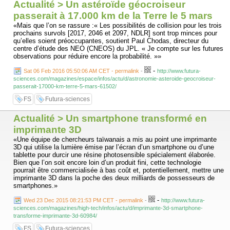
Actualité > Un astéroïde géocroiseur
passerait à 17.000 km de la Terre le 5 mars
«Mais que l’on se rassure :« Les possibilités de collision pour les trois
prochains survols [2017, 2046 et 2097, NDLR] sont trop minces pour
qu’elles soient préoccupantes, soutient Paul Chodas, directeur du
centre d’étude des NEO (CNEOS) du JPL. « Je compte sur les futures
observations pour réduire encore la probabilité. »»
-
Sat 06 Feb 2016 05:50:06 AM CET - permalink
-
http://www.futura-
sciences.com/magazines/espace/infos/actu/d/astronomie-asteroide-geocroiseur-
passerait-17000-km-terre-5-mars-61502/
FS
Futura-sciences
Actualité > Un smartphone transformé en
imprimante 3D
«Une équipe de chercheurs taïwanais a mis au point une imprimante
3D qui utilise la lumière émise par l’écran d’un smartphone ou d’une
tablette pour durcir une résine photosensible spécialement élaborée.
Bien que l’on soit encore loin d’un produit fini, cette technologie
pourrait être commercialisée à bas coût et, potentiellement, mettre une
imprimante 3D dans la poche des deux milliards de possesseurs de
smartphones.»
-
Wed 23 Dec 2015 08:21:53 PM CET - permalink
-
http://www.futura-
sciences.com/magazines/high-tech/infos/actu/d/imprimante-3d-smartphone-
transforme-imprimante-3d-60984/
FS
Futura-sciences