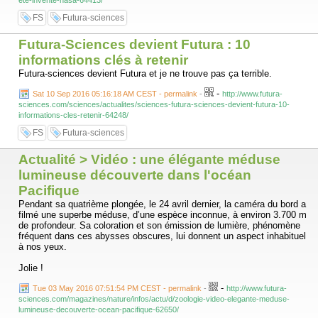
ete-invente-nasa-64413/
FS
Futura-sciences
Futura-Sciences devient Futura : 10
informations clés à retenir
Futura-sciences devient Futura et je ne trouve pas ça terrible.
-
Sat 10 Sep 2016 05:16:18 AM CEST - permalink
-
http://www.futura-
sciences.com/sciences/actualites/sciences-futura-sciences-devient-futura-10-
informations-cles-retenir-64248/
FS
Futura-sciences
Actualité > Vidéo : une élégante méduse
lumineuse découverte dans l'océan
Pacifique
Pendant sa quatrième plongée, le 24 avril dernier, la caméra du bord a
filmé une superbe méduse, d’une espèce inconnue, à environ 3.700 m
de profondeur. Sa coloration et son émission de lumière, phénomène
fréquent dans ces abysses obscures, lui donnent un aspect inhabituel
à nos yeux.
Jolie !
-
Tue 03 May 2016 07:51:54 PM CEST - permalink
-
http://www.futura-
sciences.com/magazines/nature/infos/actu/d/zoologie-video-elegante-meduse-
lumineuse-decouverte-ocean-pacifique-62650/