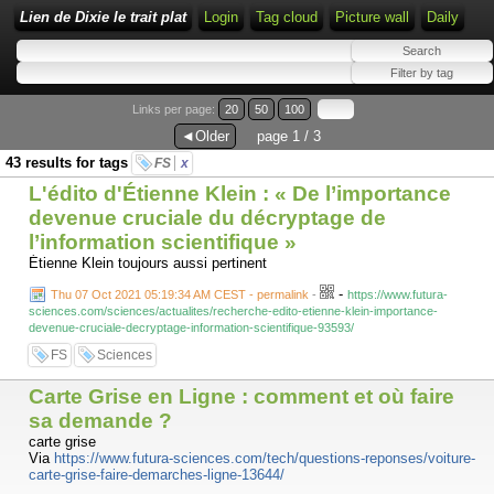
Lien de Dixie le trait plat
Login
Tag cloud
Picture wall
Daily
Links per page:
20
50
100
◄Older
page 1 / 3
43 results for tags
FS
x
L'édito d'Étienne Klein : « De l’importance
devenue cruciale du décryptage de
l’information scientifique »
Étienne Klein toujours aussi pertinent
-
Thu 07 Oct 2021 05:19:34 AM CEST - permalink
-
https://www.futura-
sciences.com/sciences/actualites/recherche-edito-etienne-klein-importance-
devenue-cruciale-decryptage-information-scientifique-93593/
FS
Sciences
Carte Grise en Ligne : comment et où faire
sa demande ?
carte grise
Via
https://www.futura-sciences.com/tech/questions-reponses/voiture-
carte-grise-faire-demarches-ligne-13644/