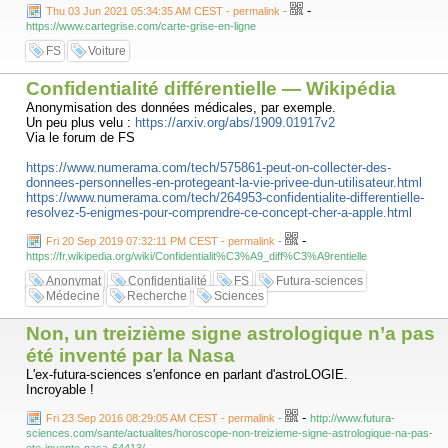
-
Thu 03 Jun 2021 05:34:35 AM CEST - permalink
-
https://www.cartegrise.com/carte-grise-en-ligne
FS
Voiture
Confidentialité différentielle — Wikipédia
Anonymisation des données médicales, par exemple.
Un peu plus velu :
https://arxiv.org/abs/1909.01917v2
Via le forum de FS
https://www.numerama.com/tech/575861-peut-on-collecter-des-
donnees-personnelles-en-protegeant-la-vie-privee-dun-utilisateur.html
https://www.numerama.com/tech/264953-confidentialite-differentielle-
resolvez-5-enigmes-pour-comprendre-ce-concept-cher-a-apple.html
-
Fri 20 Sep 2019 07:32:11 PM CEST - permalink
-
https://fr.wikipedia.org/wiki/Confidentialit%C3%A9_diff%C3%A9rentielle
Anonymat
Confidentialité
FS
Futura-sciences
Médecine
Recherche
Sciences
Non, un treizième signe astrologique n’a pas
été inventé par la Nasa
L'ex-futura-sciences s'enfonce en parlant d'astroLOGIE.
Incroyable !
-
Fri 23 Sep 2016 08:29:05 AM CEST - permalink
-
http://www.futura-
sciences.com/sante/actualites/horoscope-non-treizieme-signe-astrologique-na-pas-