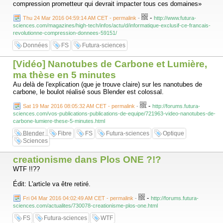
compression prometteur qui devrait impacter tous ces domaines»
-
Thu 24 Mar 2016 04:59:14 AM CET - permalink
-
http://www.futura-
sciences.com/magazines/high-tech/infos/actu/d/informatique-exclusif-ce-francais-
revolutionne-compression-donnees-59151/
Données
FS
Futura-sciences
[Vidéo] Nanotubes de Carbone et Lumière,
ma thèse en 5 minutes
Au delà de l'explication (que je trouve claire) sur les nanotubes de
carbone, le boulot réalisé sous Blender est colossal.
-
Sat 19 Mar 2016 08:05:32 AM CET - permalink
-
http://forums.futura-
sciences.com/vos-publications-publications-de-equipe/721963-video-nanotubes-de-
carbone-lumiere-these-5-minutes.html
Blender
Fibre
FS
Futura-sciences
Optique
Sciences
creationisme dans Plos ONE ?!?
WTF !!??
Édit: L'article va être retiré.
-
Fri 04 Mar 2016 04:02:49 AM CET - permalink
-
http://forums.futura-
sciences.com/actualites/730078-creationisme-plos-one.html
FS
Futura-sciences
WTF