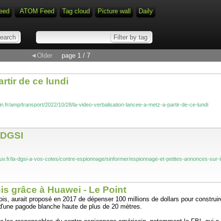
eed
ATOM Feed
Tag cloud
Picture wall
Daily
◄Older
page 1 / 7
rtir de ce lundi
ain.fr/amp/transport/2022/10/28/la-video-verbalisation-lancee-a-metz-a-partir-de-ce-lundi
| DGSI
gouv.fr/la-dgsi-a-vos-cotes/contre-espionnage/sinformer/espionnage-et-petites-annonces-sur-i
is grâce à Huawei - Le Point
, aurait proposé en 2017 de dépenser 100 millions de dollars pour construire 
n d'une pagode blanche haute de plus de 20 mètres.