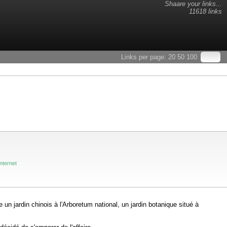
Shaare your links...
11618 links
Links per page:
20
50
100
nternet
un jardin chinois à l'Arboretum national, un jardin botanique situé à