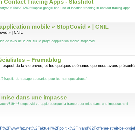
n Contact Tracing Apps - Slashdot
/story/20/05/05/0128256/apple-google-ban-use-of-location-tracking-in-contact-tracing-apps
d’application mobile « StopCovid » | CNIL
Covid » | CNIL
ation-de-lavis-de-la-cnil-sur-le-projet-dapplication-mobile-stopcovid
écialistes – Framablog
espect de la vie privée, et les quelques scénarios que nous avons présentés 
4/24/applis-de-tracage-scenarios-pour-les-non-specialistes/
st mise dans une impasse
tech/619446-stopcovid-vs-apple-pourquoi-la-france-sest-mise-dans-une-impasse.html
%2F%2Fwww.faz.net%2Faktuell%2Fpolitik%2Finland%2Foffener-streit-bei-proj