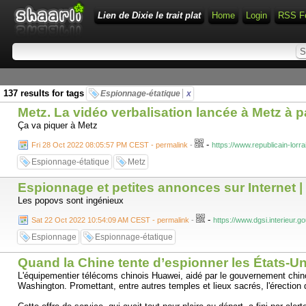
Lien de Dixie le trait plat
Home
Login
RSS F
137 results for tags
Espionnage-étatique
x
Metz. La vidéo verbalisation lancée à Metz à pa
Ça va piquer à Metz
-
Fri 28 Oct 2022 08:05:57 PM CEST - permalink
-
https://www.republicain-lorr
Espionnage-étatique
Metz
Espionnage et petites annonces sur Internet 
Les popovs sont ingénieux
-
Sat 22 Oct 2022 10:54:09 AM CEST - permalink
-
https://www.dgsi.interieur.
Espionnage
Espionnage-étatique
Quand la Chine tente d’espionner les États-Un
L'équipementier télécoms chinois Huawei, aidé par le gouvernement chinois
Washington. Promettant, entre autres temples et lieux sacrés, l'érectio