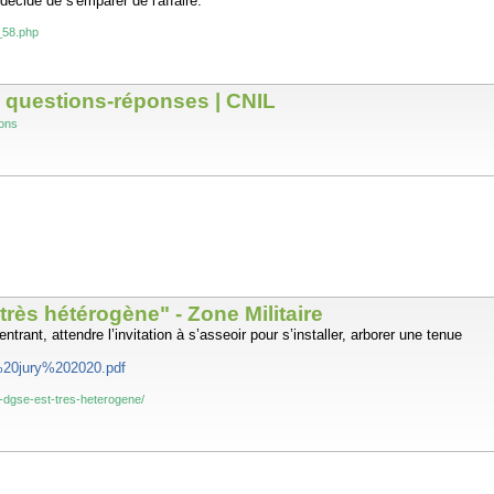
décidé de s'emparer de l'affaire.
_58.php
: questions-réponses | CNIL
ions
ès hétérogène" - Zone Militaire
trant, attendre l’invitation à s’asseoir pour s’installer, arborer une tenue
%20jury%202020.pdf
-dgse-est-tres-heterogene/