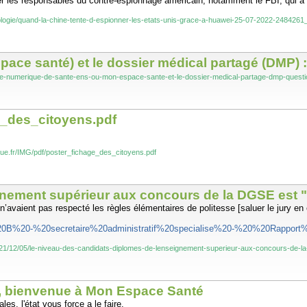
lerter les responsables du contre-espionnage américain, notamment le FBI, qui a 
hnologie/quand-la-chine-tente-d-espionner-les-etats-unis-grace-a-huawei-25-07-2022-2484261
ce santé) et le dossier médical partagé (DMP) 
space-numerique-de-sante-ens-ou-mon-espace-sante-et-le-dossier-medical-partage-dmp-quest
e_des_citoyens.pdf
ue.fr/IMG/pdf/poster_fichage_des_citoyens.pdf
nement supérieur aux concours de la DGSE est "tr
n’avaient pas respecté les règles élémentaires de politesse [saluer le jury en en
AT%20B%20-%20secretaire%20administratif%20specialise%20-%20%20Rapport
1/12/05/le-niveau-des-candidats-diplomes-de-lenseignement-superieur-aux-concours-de-la
é, bienvenue à Mon Espace Santé
, l'état vous force a le faire.