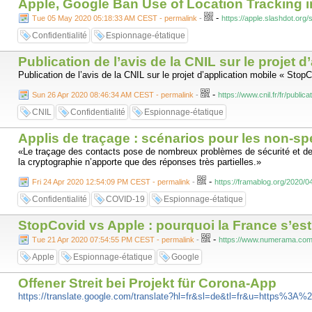
Apple, Google Ban Use of Location Tracking i
-
Tue 05 May 2020 05:18:33 AM CEST - permalink
-
https://apple.slashdot.org
Confidentialité
Espionnage-étatique
Publication de l’avis de la CNIL sur le projet 
Publication de l’avis de la CNIL sur le projet d’application mobile « Stop
-
Sun 26 Apr 2020 08:46:34 AM CEST - permalink
-
https://www.cnil.fr/fr/public
CNIL
Confidentialité
Espionnage-étatique
Applis de traçage : scénarios pour les non-sp
«Le traçage des contacts pose de nombreux problèmes de sécurité et de r
la cryptographie n’apporte que des réponses très partielles.»
-
Fri 24 Apr 2020 12:54:09 PM CEST - permalink
-
https://framablog.org/2020/0
Confidentialité
COVID-19
Espionnage-étatique
StopCovid vs Apple : pourquoi la France s’e
-
Tue 21 Apr 2020 07:54:55 PM CEST - permalink
-
https://www.numerama.com/
Apple
Espionnage-étatique
Google
Offener Streit bei Projekt für Corona-App
https://translate.google.com/translate?hl=fr&sl=de&tl=fr&u=https%3A