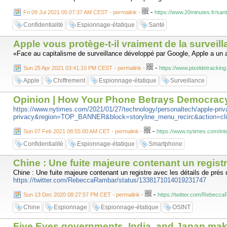
-
Fri 09 Jul 2021 05:07:37 AM CEST - permalink
-
https://www.20minutes.fr/sa
Confidentialité
Espionnage-étatique
Santé
Apple vous protège-t-il vraiment de la surveilla
«Face au capitalisme de surveillance développé par Google, Apple a un a
-
Sun 25 Apr 2021 03:41:10 PM CEST - permalink
-
https://www.pixeldetracking.
Apple
Chiffrement
Espionnage-étatique
Surveillance
Opinion | How Your Phone Betrays Democracy
https://www.nytimes.com/2021/01/27/technology/personaltech/apple-priva
privacy&region=TOP_BANNER&block=storyline_menu_recirc&action=cli
-
Sun 07 Feb 2021 08:55:00 AM CET - permalink
-
https://www.nytimes.com/int
Confidentialité
Espionnage-étatique
Smartphone
Chine : Une fuite majeure contenant un regist
Chine : Une fuite majeure contenant un registre avec les détails de près
https://twitter.com/RebeccaRambar/status/1338171014019231747
-
Sun 13 Dec 2020 08:27:57 PM CET - permalink
-
https://twitter.com/Rebec
Chine
Espionnage
Espionnage-étatique
OSINT
Five Eyes governments, India, and Japan make