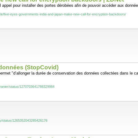
l appel pour installer des portes dérobées afin de pouvoir accéder aux donné
cle/five-eyes-governments-india-and-japan-make-new-call-for-encryption-backdoors/
 données (StopCovid)
e" permet "d’allonger la durée de conservation des données collectées dans le 
tGranier/status/1270703641788329984
31y/status/1265352043285426176