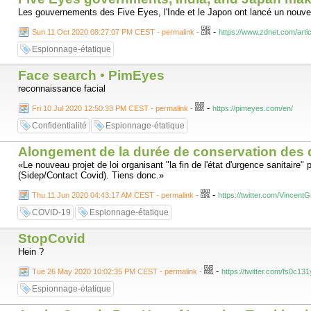
Les gouvernements des Five Eyes, l'Inde et le Japon ont lancé un nouve
-
Sun 11 Oct 2020 08:27:07 PM CEST - permalink
-
https://www.zdnet.com/arti
Espionnage-étatique
Face search • PimEyes
reconnaissance facial
-
Fri 10 Jul 2020 12:50:33 PM CEST - permalink
-
https://pimeyes.com/en/
Confidentialité
Espionnage-étatique
Alongement de la durée de conservation des
«Le nouveau projet de loi organisant "la fin de l'état d'urgence sanitair
(Sidep/Contact Covid). Tiens donc.»
-
Thu 11 Jun 2020 04:43:17 AM CEST - permalink
-
https://twitter.com/Vincen
COVID-19
Espionnage-étatique
StopCovid
Hein ?
-
Tue 26 May 2020 10:02:35 PM CEST - permalink
-
https://twitter.com/fs0c1
Espionnage-étatique