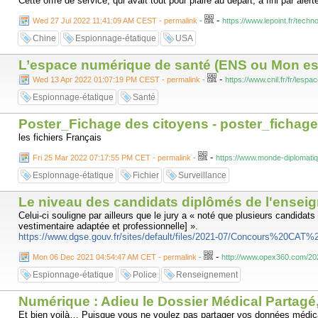
Cette offre de service, qui avait tout pour plaire au départ, a fini par a
-
Wed 27 Jul 2022 11:41:09 AM CEST - permalink
-
https://www.lepoint.fr/tec
Chine
Espionnage-étatique
USA
L’espace numérique de santé (ENS ou Mon espa
-
Wed 13 Apr 2022 01:07:19 PM CEST - permalink
-
https://www.cnil.fr/fr/le
Espionnage-étatique
Santé
Poster_Fichage des citoyens - poster_fichag
les fichiers Français
-
Fri 25 Mar 2022 07:17:55 PM CET - permalink
-
https://www.monde-diplomatiq
Espionnage-étatique
Fichier
Surveillance
Le niveau des candidats diplômés de l'enseig
Celui-ci souligne par ailleurs que le jury a « noté que plusieurs candidats 
vestimentaire adaptée et professionnelle] ».
https://www.dgse.gouv.fr/sites/default/files/2021-07/Concours%20C
-
Mon 06 Dec 2021 04:54:47 AM CET - permalink
-
http://www.opex360.com/202
Espionnage-étatique
Police
Renseignement
Numérique : Adieu le Dossier Médical Partag
Et bien voilà… Puisque vous ne voulez pas partager vos données médicales