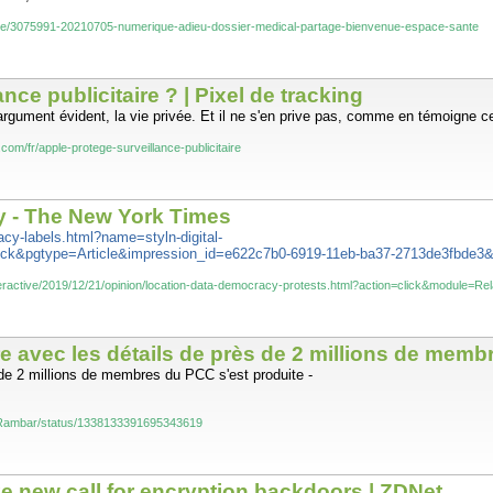
nte/3075991-20210705-numerique-adieu-dossier-medical-partage-bienvenue-espace-sante
nce publicitaire ? | Pixel de tracking
rgument évident, la vie privée. Et il ne s'en prive pas, comme en témoigne ce
com/fr/apple-protege-surveillance-publicitaire
 - The New York Times
cy-labels.html?name=styln-digital-
ck&pgtype=Article&impression_id=e622c7b0-6919-11eb-ba37-2713de3fbde3&
eractive/2019/12/21/opinion/location-data-democracy-protests.html?action=click&module=Re
re avec les détails de près de 2 millions de memb
 de 2 millions de membres du PCC s'est produite -
caRambar/status/1338133391695343619
 new call for encryption backdoors | ZDNet