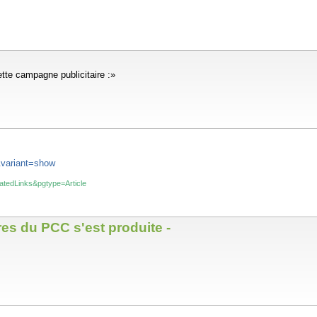
tte campagne publicitaire :»
variant=show
latedLinks&pgtype=Article
res du PCC s'est produite -