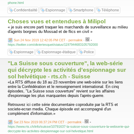
phone.html
Confidentialité
Espionnage
Smartphone
Téléphone
Choses vues et entendues à Milipol
« je suis encore parti traquer les marchands de surveillance au milieu
d'agents borgnes du Mossad et de flics en civil »
-
Sun 24 Nov 2019 12:42:05 PM CET - permalink
-
https://twitter.com/oliviertesquet/status/1197944683105792000
Espionnage
Espionnage-étatique
Police
"La Suisse sous couverture", la web-série
qui décrypte les activités d'espionnage sur
sol helvétique - rts.ch - Suisse
«La RTS diffuse du 18 au 23 novembre une web-série sur les liens
entre la Confédération et le renseignement international. En cinq
épisodes, "La Suisse sous couverture" revient sur les affaires
d'espionnage les plus marquantes depuis l'après-guerre.
Retrouvez ici cette série documentaire coproduite par la RTS et
societe-ecran media. Chaque épisode est accompagné d'un
complément d'information.»
-
Sat 23 Nov 2019 06:37:24 PM CET - permalink
-
https://www.rts.ch/info/suisse/10791637-la-suisse-sous-couverture-la-webserie-qui-
decrypte-les-activites-despionnage-sur-sol-helvetique.html