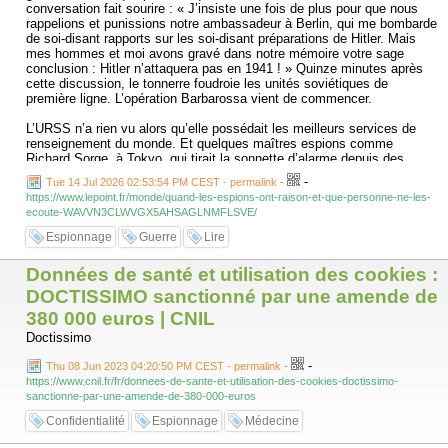
conversation fait sourire : « J’insiste une fois de plus pour que nous
rappelions et punissions notre ambassadeur à Berlin, qui me bombarde
de soi-disant rapports sur les soi-disant préparations de Hitler. Mais
mes hommes et moi avons gravé dans notre mémoire votre sage
conclusion : Hitler n’attaquera pas en 1941 ! » Quinze minutes après
cette discussion, le tonnerre foudroie les unités soviétiques de
première ligne. L’opération Barbarossa vient de commencer.
L’URSS n’a rien vu alors qu’elle possédait les meilleurs services de
renseignement du monde. Et quelques maîtres espions comme
Richard Sorge, à Tokyo, qui tirait la sonnette d’alarme depuis des
mois. Mais aussi le réseau « Orchestre rouge » à Berlin ou encore
-
Tue 14 Jul 2026 02:53:54 PM CEST - permalink
-
l’agent « Breitenbach », un policier de la Gestapo travaillant pour les
https://www.lepoint.fr/monde/quand-les-espions-ont-raison-et-que-personne-ne-les-
Soviétiques depuis 1929. Mais la terreur stalinienne a stérilisé toute
ecoute-WAVVN3CLWVGX5AHSAGLNMFLSVE/
analyse indépendante. Et quand certains défendaient les informations
de leurs espions, comme le général Proskourov à la tête du
Espionnage
Guerre
Lire
renseignement militaire, ils étaient exécutés.
La ruée des panzers aurait-elle pu être enrayée en 1940 ? Le raid
Données de santé et utilisation des cookies :
japonais sur Pearl Harbor se préparait-il réellement dans le plus grand
secret ? Les plans du Viêt-Minh à Diên Biên Phu en 1954 ont-ils été
DOCTISSIMO sanctionné par une amende de
éventés par le renseignement français ? Plus récemment, l’émergence
380 000 euros | CNIL
de Daech en Irak, l’invasion de l’Ukraine ou l’attaque du Hamas contre
Doctissimo
Israël auraient-elles pu être contrecarrées ?
-
Thu 08 Jun 2023 04:20:50 PM CEST - permalink
-
L’historien et journaliste Maurin Picard publie une somme de 400 pages
https://www.cnil.fr/fr/donnees-de-sante-et-utilisation-des-cookies-doctissimo-
aux éditions Nouveau Monde (Quand les services secrets avaient
sanctionne-par-une-amende-de-380-000-euros
raison) dans laquelle il revient sur plusieurs grands échecs qui auraient
pu être évités si les responsables politiques avaient fait confiance à
Confidentialité
Espionnage
Médecine
leurs services de renseignement. Son postulat tient en une phrase : le
pouvoir, prisonnier de ses certitudes, de ses biais cognitifs, de ses