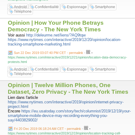
Androïd
Confidentialité
Espionnage
Smartphone
Téléphone
Opinion | How Your Phone Betrays
Democracy - The New York Times
Voir aussi
http://deleurme.net/liens/?AQ9tqw
https://www.nytimes.com/interactive/2019/12/20/opinion/location-
tracking-smartphone-marketing.html
-
Sun 22 Dec 2019 03:07:40 PM CET - permalink
-
https://www.nytimes.com/interactive/2019/12/21/opinion/location-data-democracy-
protests.html
Androïd
Confidentialité
Espionnage
Smartphone
Téléphone
Opinion | Twelve Million Phones, One
Dataset, Zero Privacy - The New York Times
Lien dans l'article
https://www.nytimes.com/interactive/2019/opinion/internet-privacy-
project.html
Encore
https://eu.usatoday.com/story/tech/columnist/2019/12/19/your-
smartphone-mobile-device-may-recording-everything-you-
say/4403829002/
-
Fri 20 Dec 2019 06:18:24 AM CET - permalink
-
https://www.nytimes.com/interactive/2019/12/19/opinion/location-tracking-cell-