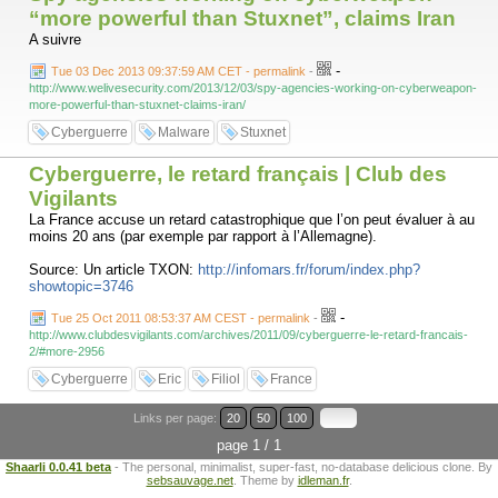
“more powerful than Stuxnet”, claims Iran
A suivre
-
Tue 03 Dec 2013 09:37:59 AM CET - permalink
-
http://www.welivesecurity.com/2013/12/03/spy-agencies-working-on-cyberweapon-
more-powerful-than-stuxnet-claims-iran/
Cyberguerre
Malware
Stuxnet
Cyberguerre, le retard français | Club des
Vigilants
La France accuse un retard catastrophique que l’on peut évaluer à au
moins 20 ans (par exemple par rapport à l’Allemagne).
Source: Un article TXON:
http://infomars.fr/forum/index.php?
showtopic=3746
-
Tue 25 Oct 2011 08:53:37 AM CEST - permalink
-
http://www.clubdesvigilants.com/archives/2011/09/cyberguerre-le-retard-francais-
2/#more-2956
Cyberguerre
Eric
Filiol
France
Links per page:
20
50
100
page 1 / 1
Shaarli 0.0.41 beta
- The personal, minimalist, super-fast, no-database delicious clone. By
sebsauvage.net
. Theme by
idleman.fr
.