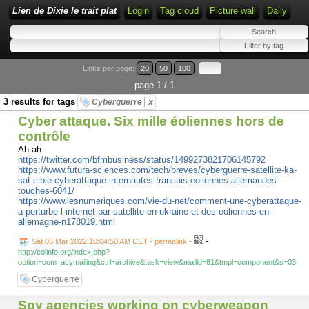
Lien de Dixie le trait plat
Login
Tag cloud
Picture wall
Daily
Links per page:
20
50
100
page 1 / 1
3 results for tags
Cyberguerre
x
Cyber attaque. Six mille éoliennes hors de
contrôle
Ah ah
https://twitter.com/bfmbusiness/status/1499273821706145792
https://www.futura-sciences.com/tech/breves/cyberguerre-satellite-ka-
sat-cible-cyberattaque-internautes-francais-eoliennes-allemandes-
touches-6041/
https://www.lesnumeriques.com/vie-du-net/comment-une-cyberattaque-
a-perturbe-l-internet-par-satellite-en-ukraine-et-des-eoliennes-en-
allemagne-n178019.html
-
Sat 05 Mar 2022 10:04:50 AM CET - permalink
-
http://eolinfo.org/index.php?
option=com_acymailing&ctrl=archive&task=view&mailid=81&tmpl=component&s=03
Cyberguerre
Spy agencies working on cyberweapon