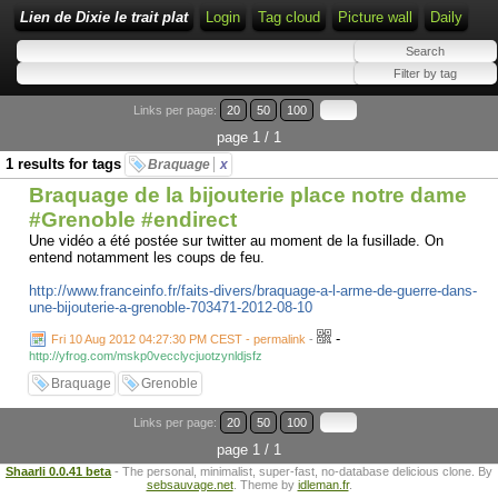
Lien de Dixie le trait plat
Login
Tag cloud
Picture wall
Daily
Links per page:
20
50
100
page 1 / 1
1 results for tags
Braquage
x
Braquage de la bijouterie place notre dame
#Grenoble #endirect
Une vidéo a été postée sur twitter au moment de la fusillade. On
entend notamment les coups de feu.
http://www.franceinfo.fr/faits-divers/braquage-a-l-arme-de-guerre-dans-
une-bijouterie-a-grenoble-703471-2012-08-10
-
Fri 10 Aug 2012 04:27:30 PM CEST - permalink
-
http://yfrog.com/mskp0vecclycjuotzynldjsfz
Braquage
Grenoble
Links per page:
20
50
100
page 1 / 1
Shaarli 0.0.41 beta
- The personal, minimalist, super-fast, no-database delicious clone. By
sebsauvage.net
. Theme by
idleman.fr
.