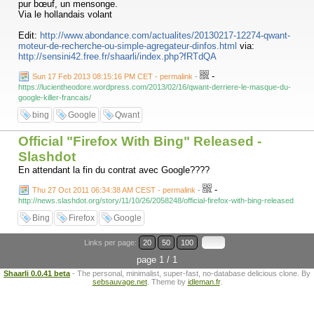
pur bœuf, un mensonge.
Via le hollandais volant
Edit:
http://www.abondance.com/actualites/20130217-12274-qwant-
moteur-de-recherche-ou-simple-agregateur-dinfos.html
via:
http://sensini42.free.fr/shaarli/index.php?fRTdQA
-
Sun 17 Feb 2013 08:15:16 PM CET - permalink
-
https://lucientheodore.wordpress.com/2013/02/16/qwant-derriere-le-masque-du-
google-killer-francais/
bing
Google
Qwant
Official "Firefox With Bing" Released -
Slashdot
En attendant la fin du contrat avec Google????
-
Thu 27 Oct 2011 06:34:38 AM CEST - permalink
-
http://news.slashdot.org/story/11/10/26/2058248/official-firefox-with-bing-released
Bing
Firefox
Google
Links per page:
20
50
100
page 1 / 1
Shaarli 0.0.41 beta
- The personal, minimalist, super-fast, no-database delicious clone. By
sebsauvage.net
. Theme by
idleman.fr
.