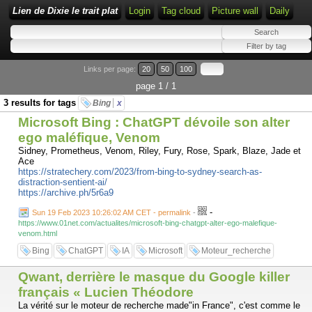
Lien de Dixie le trait plat
Login
Tag cloud
Picture wall
Daily
Links per page:
20
50
100
page 1 / 1
3 results for tags
Bing
x
Microsoft Bing : ChatGPT dévoile son alter
ego maléfique, Venom
Sidney, Prometheus, Venom, Riley, Fury, Rose, Spark, Blaze, Jade et
Ace
https://stratechery.com/2023/from-bing-to-sydney-search-as-
distraction-sentient-ai/
https://archive.ph/5r6a9
-
Sun 19 Feb 2023 10:26:02 AM CET - permalink
-
https://www.01net.com/actualites/microsoft-bing-chatgpt-alter-ego-malefique-
venom.html
Bing
ChatGPT
IA
Microsoft
Moteur_recherche
Qwant, derrière le masque du Google killer
français « Lucien Théodore
La vérité sur le moteur de recherche made"in France", c'est comme le