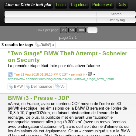
Lien de Dixie le trait plat
Login
Tag cloud
Picture wall
Daily
Links per page:
20
50
100
page 1 / 1
3 results for tags
BMW
x
"Two Stage" BMW Theft Attempt - Schneier
on Security
La première étape était faite pour désactiver l'alarme.
-
Tue 21 Aug 2018 01:26:16 PM CEST - permalink
-
https://www.schneier.com/blog/archives/2018/08/two_stage_bmw_t.html
BMW
Délinquance
Vol
BMW i3 - Presse - JDP
«Ainsi, en France, avec un contenu CO2 moyen de l’ordre de 80
g/kWh électrique, les émissions de la BMW i3 seraient de l’ordre de
10,3 à 10,7 geqCO2/km, en faisant abstraction de l’heure de la
recharge. De plus, la publicité met en avant une “autonomie
remarquable pouvant aller jusqu’à 300 km” (avec un renvoi “version
avec prolongateur d’autonomie”), sans qu’il soit donné d’éléments sur
les émissions de cet équipement. Or un « communiqué » sur la BMW
i3 figurant en pages 24 et 25 du même magazine confirme que le «