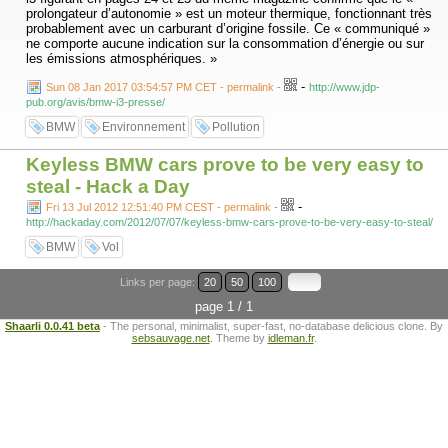
prolongateur d’autonomie » est un moteur thermique, fonctionnant très
probablement avec un carburant d’origine fossile. Ce « communiqué »
ne comporte aucune indication sur la consommation d’énergie ou sur
les émissions atmosphériques. »
-
Sun 08 Jan 2017 03:54:57 PM CET - permalink
-
http://www.jdp-
pub.org/avis/bmw-i3-presse/
BMW
Environnement
Pollution
Keyless BMW cars prove to be very easy to
steal - Hack a Day
-
Fri 13 Jul 2012 12:51:40 PM CEST - permalink
-
http://hackaday.com/2012/07/07/keyless-bmw-cars-prove-to-be-very-easy-to-steal/
BMW
Vol
Links per page:
20
50
100
page 1 / 1
Shaarli 0.0.41 beta
- The personal, minimalist, super-fast, no-database delicious clone. By
sebsauvage.net
. Theme by
idleman.fr
.