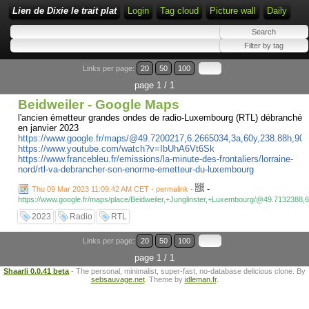
Lien de Dixie le trait plat
Login
Tag cloud
Picture wall
Daily
Links per page:
20
50
100
page 1 / 1
Beidweiler - Google Maps
l'ancien émetteur grandes ondes de radio-Luxembourg (RTL) débranché
en janvier 2023
https://www.google.fr/maps/@49.7200217,6.2665034,3a,60y,238.88h
https://www.youtube.com/watch?v=IbUhA6Vt6Sk
https://www.francebleu.fr/emissions/la-minute-des-frontaliers/lorraine-
nord/rtl-va-debrancher-son-enorme-emetteur-du-luxembourg
-
Thu 09 Mar 2023 11:09:42 AM CET - permalink
-
https://www.google.fr/maps/place/Beidweiler,+Junglinster,+Luxembourg/@49.7132
2023
Radio
RTL
Links per page:
20
50
100
page 1 / 1
Shaarli 0.0.41 beta
- The personal, minimalist, super-fast, no-database delicious clone. By
sebsauvage.net
. Theme by
idleman.fr
.