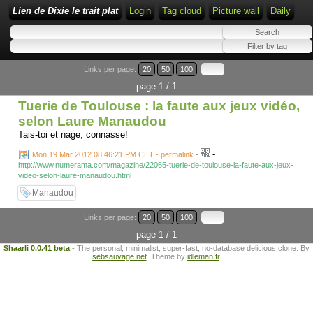
Lien de Dixie le trait plat
Login
Tag cloud
Picture wall
Daily
Links per page:
20
50
100
page 1 / 1
Tuerie de Toulouse : la faute aux jeux vidéo,
selon Laure Manaudou
Tais-toi et nage, connasse!
-
Mon 19 Mar 2012 08:46:21 PM CET - permalink
-
http://www.numerama.com/magazine/22065-tuerie-de-toulouse-la-faute-aux-jeux-
video-selon-laure-manaudou.html
Manaudou
Links per page:
20
50
100
page 1 / 1
Shaarli 0.0.41 beta
- The personal, minimalist, super-fast, no-database delicious clone. By
sebsauvage.net
. Theme by
idleman.fr
.