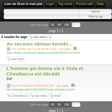
Lien de Dixie le trait plat
Login
Tag cloud
Picture wall
Daily
Links per page:
20
50
100
page 1 / 1
2 results for tags
star-wars
x
Au secours obiwan kenobi…
-
Thu 18 May 2017 12:16:26 PM CEST - permalink
-
https://twitter.com/SensCritique/status/864574832213725184
star-wars
L'homme qui donna vie à Yoda et
Chewbacca est décédé
Zut!
-
Thu 07 Feb 2013 12:53:50 PM CET - permalink
-
http://www.gizmodo.fr/2013/02/07/yoda-chewbacca.html
Chewbacca
star-wars
yoda
Links per page:
20
50
100
page 1 / 1