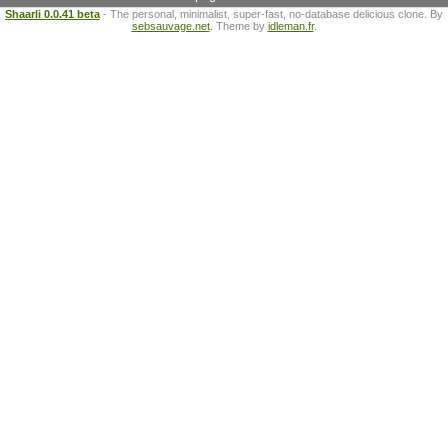
Shaarli 0.0.41 beta
- The personal, minimalist, super-fast, no-database delicious clone. By
sebsauvage.net
. Theme by
idleman.fr
.