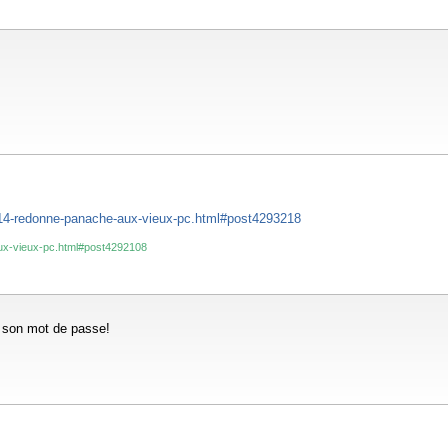
t-14-redonne-panache-aux-vieux-pc.html#post4293218
aux-vieux-pc.html#post4292108
er son mot de passe!