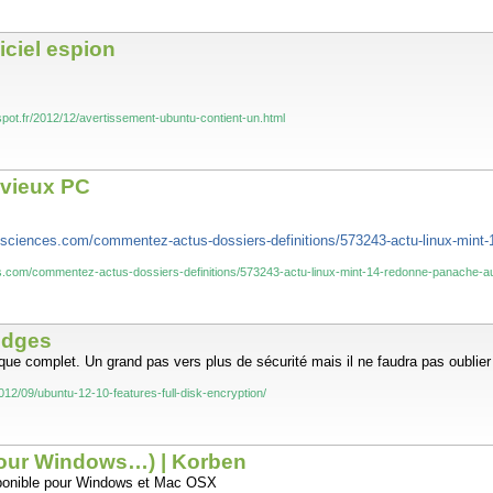
ciel espion
gspot.fr/2012/12/avertissement-ubuntu-contient-un.html
 vieux PC
ra-sciences.com/commentez-actus-dossiers-definitions/573243-actu-linux-min
ces.com/commentez-actus-dossiers-definitions/573243-actu-linux-mint-14-redonne-panache-
ledges
isque complet. Un grand pas vers plus de sécurité mais il ne faudra pas oubli
012/09/ubuntu-12-10-features-full-disk-encryption/
pour Windows…) | Korben
isponible pour Windows et Mac OSX