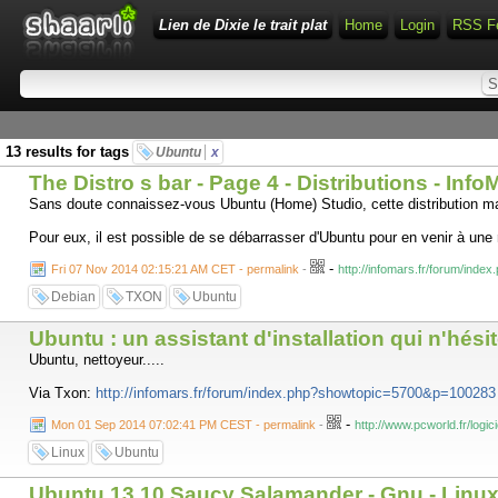
Lien de Dixie le trait plat
Home
Login
RSS F
13 results for tags
Ubuntu
x
The Distro s bar - Page 4 - Distributions - Info
Sans doute connaissez-vous Ubuntu (Home) Studio, cette distribution maint
Pour eux, il est possible de se débarrasser d'Ubuntu pour en venir à une
-
Fri 07 Nov 2014 02:15:21 AM CET - permalink
-
http://infomars.fr/forum/in
Debian
TXON
Ubuntu
Ubuntu : un assistant d'installation qui n'hési
Ubuntu, nettoyeur.....
Via Txon:
http://infomars.fr/forum/index.php?showtopic=5700&p=100283
-
Mon 01 Sep 2014 07:02:41 PM CEST - permalink
-
http://www.pcworld.fr/logic
Linux
Ubuntu
Ubuntu 13.10 Saucy Salamander - Gnu - Linux e