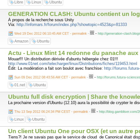
Libre
Linux
Ubuntu
GENERATION CLASH: Ubuntu contient un logi
À propos de la recherche sous Unity
Via:
http://infomars.fr/forum/index.php?showtopic=4523&p=81333
-
Wed 19 Dec 2012 06:10:45 AM CET - permalink
-
http://generation-clash.blo
Amazon
Ubuntu
Actu - Linux Mint 14 redonne du panache aux
Mouarf!! Un distribution dérivée d'ubuntu hébergée chez 01!!!
http://www.01net.com/telecharger/linux/Distributions/fiches/119453.html
Édit: La modération a fait son boulot avec franchise:
http://forums.futu
-
Sun 09 Dec 2012 08:43:56 AM CET - permalink
-
http://forums.futura-scien
01.net
Ubuntu
Ubuntu full disk encryption | Share the know
La prochaine version d'Ubuntu (12.10) aura la possibilité de crypter le d
-
Thu 13 Sep 2012 06:24:34 PM CEST - permalink
-
http://blog.gambliser.com/2
Linux
Ubuntu
Un client Ubuntu One pour OSX (et un autre 
Tiens?! Je ne savais pas que le service de cloud de Canonical était d