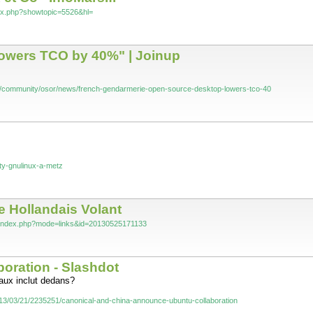
ndex.php?showtopic=5526&hl=
owers TCO by 40%" | Joinup
.eu/community/osor/news/french-gendarmerie-open-source-desktop-lowers-tco-40
arty-gnulinux-a-metz
e Hollandais Volant
net/index.php?mode=links&id=20130525171133
oration - Slashdot
taux inclut dedans?
ry/13/03/21/2235251/canonical-and-china-announce-ubuntu-collaboration