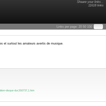
Shaare your links...
11618 links
Links per page:
20
50
100
les et surtout les amateurs avertis de musique.
rtition-disque-dur,550737,1.htm