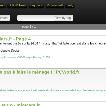
eed
ATOM Feed
Tag cloud
Picture wall
Daily
page 1 / 1
Mars.fr - Page 4
enant basée sur la 14.04 ''Thrusty Thar'' et faite pour satisfaire les cinéphi
 robuste Debian.
dex.php?showtopic=5700&page=4#entry101258
te pas à faire le ménage ! | PCWorld.fr
iels/actualites,ubuntu-canonical-linux-distribution-assistant-installation-probleme-windows-pa
t Co - InfoMars.fr