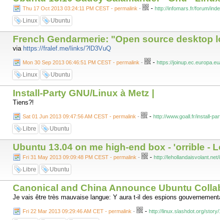
-
Thu 17 Oct 2013 03:24:11 PM CEST - permalink
-
http://infomars.fr/forum/i
Linux
Ubuntu
French Gendarmerie: "Open source desktop l
via
https://fralef.me/links/?lD3VuQ
-
Mon 30 Sep 2013 06:46:51 PM CEST - permalink
-
https://joinup.ec.europa
Linux
Ubuntu
Install-Party GNU/Linux à Metz |
Tiens?!
-
Sat 01 Jun 2013 09:47:56 AM CEST - permalink
-
http://www.goall.fr/install-p
Libre
Ubuntu
Ubuntu 13.04 on me high-end box - 'orrible - L
-
Fri 31 May 2013 09:09:48 PM CEST - permalink
-
http://lehollandaisvolant.
Libre
Ubuntu
Canonical and China Announce Ubuntu Collab
Je vais être très mauvaise langue: Y aura t-il des espions gouvernemen
-
Fri 22 Mar 2013 09:29:46 AM CET - permalink
-
http://linux.slashdot.org/sto