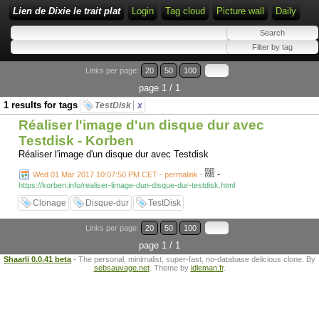
Lien de Dixie le trait plat
Login
Tag cloud
Picture wall
Daily
Links per page:
20
50
100
page 1 / 1
1 results for tags
TestDisk
x
Réaliser l'image d'un disque dur avec
Testdisk - Korben
Réaliser l'image d'un disque dur avec Testdisk
-
Wed 01 Mar 2017 10:07:50 PM CET - permalink
-
https://korben.info/realiser-limage-dun-disque-dur-testdisk.html
Clonage
Disque-dur
TestDisk
Links per page:
20
50
100
page 1 / 1
Shaarli 0.0.41 beta
- The personal, minimalist, super-fast, no-database delicious clone. By
sebsauvage.net
. Theme by
idleman.fr
.