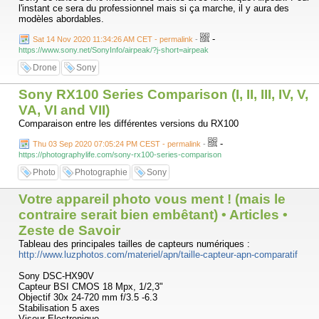
l'instant ce sera du professionnel mais si ça marche, il y aura des
modèles abordables.
-
Sat 14 Nov 2020 11:34:26 AM CET - permalink
-
https://www.sony.net/SonyInfo/airpeak/?j-short=airpeak
Drone
Sony
Sony RX100 Series Comparison (I, II, III, IV, V,
VA, VI and VII)
Comparaison entre les différentes versions du RX100
-
Thu 03 Sep 2020 07:05:24 PM CEST - permalink
-
https://photographylife.com/sony-rx100-series-comparison
Photo
Photographie
Sony
Votre appareil photo vous ment ! (mais le
contraire serait bien embêtant) • Articles •
Zeste de Savoir
Tableau des principales tailles de capteurs numériques :
http://www.luzphotos.com/materiel/apn/taille-capteur-apn-comparatif
Sony DSC-HX90V
Capteur BSI CMOS 18 Mpx, 1/2,3"
Objectif 30x 24-720 mm f/3.5 -6.3
Stabilisation 5 axes
Viseur Electronique