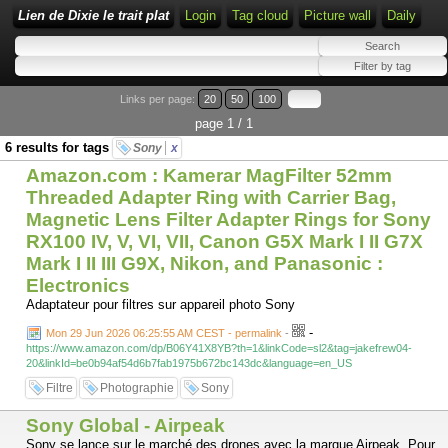
Lien de Dixie le trait plat
Login
Tag cloud
Picture wall
Daily
Links per page:
20
50
100
page 1 / 1
6 results for tags
Sony
x
Amazon.com : Kamerar MagFilter 52mm
Threaded Adapter Ring with Carrier Bag,
Magnetic Lens Filter Adapter Rings for Sony
RX100 IV, V, VI, VII, Canon G5X Mark I II G7X
Mark I II III G9X, Nikon, and Panasonic :
Electronics
Adaptateur pour filtres sur appareil photo Sony
-
Mon 29 Jun 2026 06:25:55 AM CEST - permalink
-
https://www.amazon.com/dp/B06Y41X8YB?th=1&linkCode=sl2&tag=jakefrew04-
20&linkId=be0b94af54d6b7fab1975b672bc143dc&language=en_US
Filtre
Photographie
Sony
Sony Global - Airpeak
Sony se lance sur le marché des drones avec la marque Airpeak. Pour