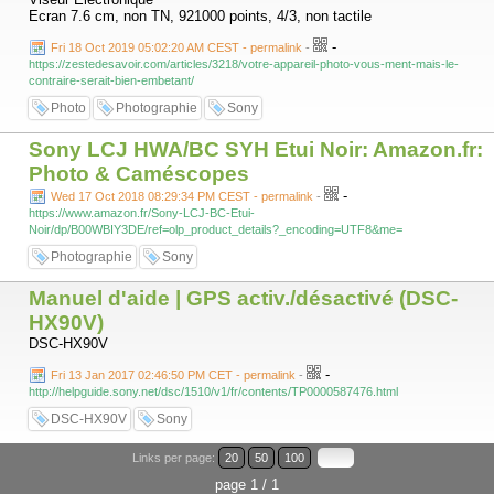
Ecran 7.6 cm, non TN, 921000 points, 4/3, non tactile
-
Fri 18 Oct 2019 05:02:20 AM CEST - permalink
-
https://zestedesavoir.com/articles/3218/votre-appareil-photo-vous-ment-mais-le-
contraire-serait-bien-embetant/
Photo
Photographie
Sony
Sony LCJ HWA/BC SYH Etui Noir: Amazon.fr:
Photo & Caméscopes
-
Wed 17 Oct 2018 08:29:34 PM CEST - permalink
-
https://www.amazon.fr/Sony-LCJ-BC-Etui-
Noir/dp/B00WBIY3DE/ref=olp_product_details?_encoding=UTF8&me=
Photographie
Sony
Manuel d'aide | GPS activ./désactivé (DSC-
HX90V)
DSC-HX90V
-
Fri 13 Jan 2017 02:46:50 PM CET - permalink
-
http://helpguide.sony.net/dsc/1510/v1/fr/contents/TP0000587476.html
DSC-HX90V
Sony
Links per page:
20
50
100
page 1 / 1