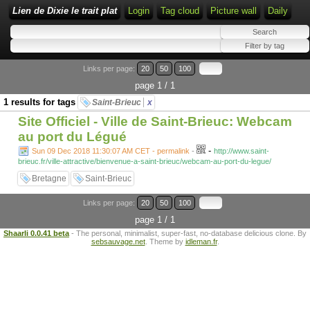
Lien de Dixie le trait plat
Login
Tag cloud
Picture wall
Daily
Links per page:
20
50
100
page 1 / 1
1 results for tags
Saint-Brieuc
x
Site Officiel - Ville de Saint-Brieuc: Webcam
au port du Légué
-
Sun 09 Dec 2018 11:30:07 AM CET - permalink
-
http://www.saint-
brieuc.fr/ville-attractive/bienvenue-a-saint-brieuc/webcam-au-port-du-legue/
Bretagne
Saint-Brieuc
Links per page:
20
50
100
page 1 / 1
Shaarli 0.0.41 beta
- The personal, minimalist, super-fast, no-database delicious clone. By
sebsauvage.net
. Theme by
idleman.fr
.