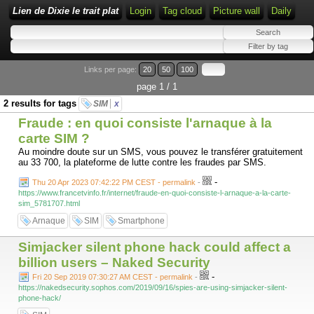
Lien de Dixie le trait plat
Login
Tag cloud
Picture wall
Daily
Links per page:
20
50
100
page 1 / 1
2 results for tags
SIM
x
Fraude : en quoi consiste l'arnaque à la
carte SIM ?
Au moindre doute sur un SMS, vous pouvez le transférer gratuitement
au 33 700, la plateforme de lutte contre les fraudes par SMS.
-
Thu 20 Apr 2023 07:42:22 PM CEST - permalink
-
https://www.francetvinfo.fr/internet/fraude-en-quoi-consiste-l-arnaque-a-la-carte-
sim_5781707.html
Arnaque
SIM
Smartphone
Simjacker silent phone hack could affect a
billion users – Naked Security
-
Fri 20 Sep 2019 07:30:27 AM CEST - permalink
-
https://nakedsecurity.sophos.com/2019/09/16/spies-are-using-simjacker-silent-
phone-hack/