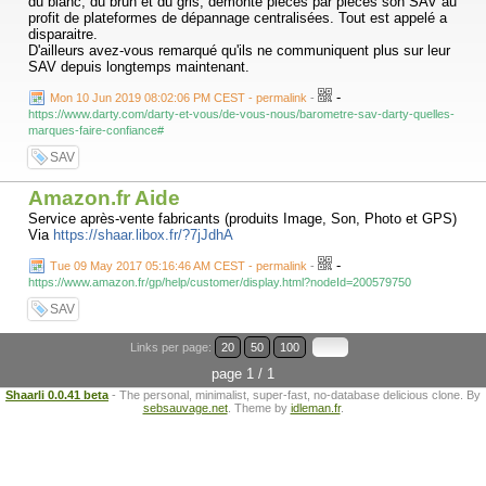
du blanc, du brun et du gris, démonte pièces par pièces son SAV au
profit de plateformes de dépannage centralisées. Tout est appelé a
disparaitre.
D'ailleurs avez-vous remarqué qu'ils ne communiquent plus sur leur
SAV depuis longtemps maintenant.
-
Mon 10 Jun 2019 08:02:06 PM CEST - permalink
-
https://www.darty.com/darty-et-vous/de-vous-nous/barometre-sav-darty-quelles-
marques-faire-confiance#
SAV
Amazon.fr Aide
Service après-vente fabricants (produits Image, Son, Photo et GPS)
Via
https://shaar.libox.fr/?7jJdhA
-
Tue 09 May 2017 05:16:46 AM CEST - permalink
-
https://www.amazon.fr/gp/help/customer/display.html?nodeId=200579750
SAV
Links per page:
20
50
100
page 1 / 1
Shaarli 0.0.41 beta
- The personal, minimalist, super-fast, no-database delicious clone. By
sebsauvage.net
. Theme by
idleman.fr
.