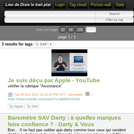
Lien de Dixie le trait plat
Login
Tag cloud
Picture wall
Daily
Links per page:
20
50
100
page 1 / 1
3 results for tags
SAV
x
Je suis déçu par Apple - YouTube
vérifier la rubrique "Assistance"
-
Tue 30 Nov 2021 12:32:40 PM CET - permalink
-
https://www.youtube.com/watch?v=tqbMUGI1Ufw
Apple
SAV
Baromètre SAV Darty : à quelles marques
faire confiance ? - Darty & Vous
Bon… Il ne faut pas oublier que darty comme tous ceux qui vendent