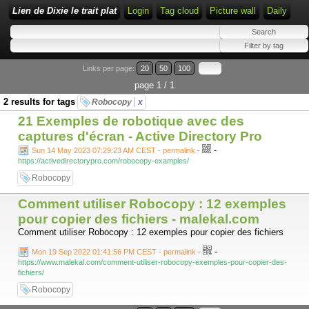
Lien de Dixie le trait plat
Login
Tag cloud
Picture wall
Daily
Links per page:
20
50
100
page 1 / 1
2 results for tags
Robocopy
x
21 Exemples de robotique avec des
captures d'écran - Active Directory Pro
-
Sun 14 May 2023 07:29:23 AM CEST - permalink
-
https://activedirectorypro.com/robocopy-examples/
Robocopy
Comment utiliser Robocopy : 12 exemples
pour copier des fichiers - malekal.com
Comment utiliser Robocopy : 12 exemples pour copier des fichiers
-
Mon 19 Sep 2022 01:41:56 PM CEST - permalink
-
https://www.malekal.com/comment-utiliser-robocopy-exemples-pour-copier-des-
fichiers/
Robocopy