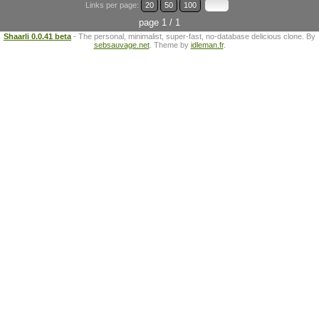
Links per page:
20
50
100
page 1 / 1
Shaarli 0.0.41 beta
- The personal, minimalist, super-fast, no-database delicious clone. By
sebsauvage.net
. Theme by
idleman.fr
.