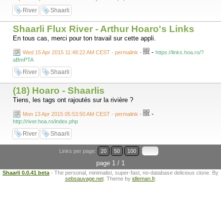
River
Shaarli
Shaarli Flux River - Arthur Hoaro's Links
En tous cas, merci pour ton travail sur cette appli.
-
Wed 15 Apr 2015 11:48:22 AM CEST - permalink
-
https://links.hoa.ro/?
aBmPTA
River
Shaarli
(18) Hoaro - Shaarlis
Tiens, les tags ont rajoutés sur la rivière ?
-
Mon 13 Apr 2015 05:53:50 AM CEST - permalink
-
http://river.hoa.ro/index.php
River
Shaarli
Links per page:
20
50
100
page 1 / 1
Shaarli 0.0.41 beta
- The personal, minimalist, super-fast, no-database delicious clone. By
sebsauvage.net
. Theme by
idleman.fr
.