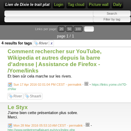
Lien de Dixie le trait plat
Login
Tag cloud
Picture wall
Daily
Links per page:
20
50
100
page 1 / 1
4 results for tags
River
x
Comment rechercher sur YouTube,
Wikipedia et autres depuis la barre
d'adresse | Assistance de Firefox -
/Yome/links
Et bien sûr cela marche sur les rivers.
-
Sun 17 Apr 2016 02:01:04 PM CEST - permalink
-
https://links.yome.ch/?D-
zHAw
River
Shaarli
Le Styx
J'aime bien cette présentation plus sobre.
Merci.
-
Mon 28 Mar 2016 05:53:10 AM CEST - permalink
-
http://www.petitetremalfaisant.eu/styx/index.php