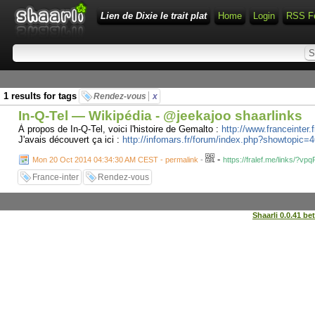
Lien de Dixie le trait plat
Home
Login
RSS F
1 results for tags
Rendez-vous
x
In-Q-Tel — Wikipédia - @jeekajoo shaarlinks
À propos de In-Q-Tel, voici l'histoire de Gemalto :
http://www.franceinter.
J'avais découvert ça ici :
http://infomars.fr/forum/index.php?showtopic=
-
Mon 20 Oct 2014 04:34:30 AM CEST - permalink
-
https://fralef.me/links/?vp
France-inter
Rendez-vous
Shaarli 0.0.41 be