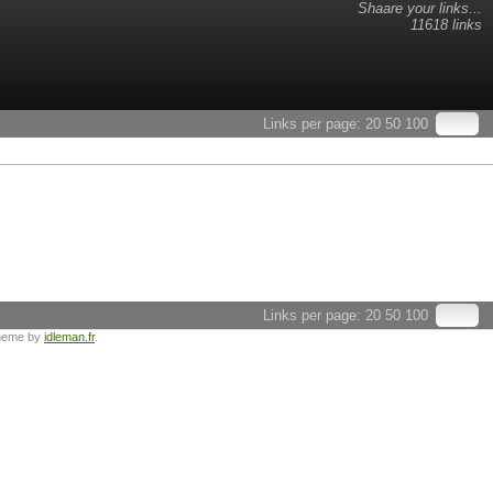
Shaare your links...
11618 links
Links per page:
20
50
100
Links per page:
20
50
100
heme by
idleman.fr
.