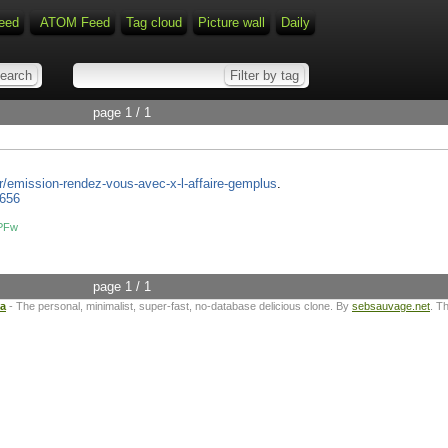
eed
ATOM Feed
Tag cloud
Picture wall
Daily
page 1 / 1
fr/emission-rendez-vous-avec-x-l-affaire-gemplus
.
4656
qPFw
page 1 / 1
ta
- The personal, minimalist, super-fast, no-database delicious clone. By
sebsauvage.net
. T