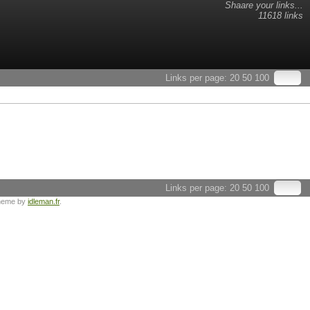
Shaare your links...
11618 links
Links per page:
20
50
100
Links per page:
20
50
100
heme by
idleman.fr
.