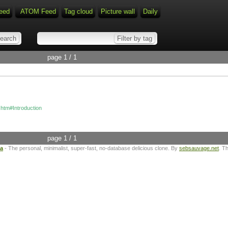
eed
ATOM Feed
Tag cloud
Picture wall
Daily
page 1 / 1
G.htm#Introduction
page 1 / 1
ta
- The personal, minimalist, super-fast, no-database delicious clone. By
sebsauvage.net
. T