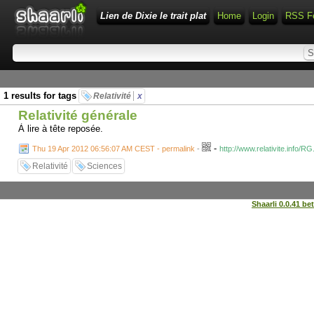
Lien de Dixie le trait plat
Home
Login
RSS F
1 results for tags
Relativité
x
Relativité générale
À lire à tête reposée.
-
Thu 19 Apr 2012 06:56:07 AM CEST - permalink
-
http://www.relativite.info/R
Relativité
Sciences
Shaarli 0.0.41 be