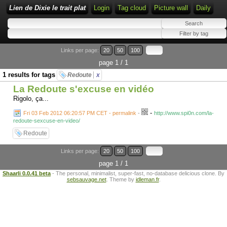
Lien de Dixie le trait plat
Login
Tag cloud
Picture wall
Daily
Links per page:
20
50
100
page 1 / 1
1 results for tags
Redoute
x
La Redoute s'excuse en vidéo
Rigolo, ça...
-
Fri 03 Feb 2012 06:20:57 PM CET - permalink
-
http://www.spi0n.com/la-
redoute-sexcuse-en-video/
Redoute
Links per page:
20
50
100
page 1 / 1
Shaarli 0.0.41 beta
- The personal, minimalist, super-fast, no-database delicious clone. By
sebsauvage.net
. Theme by
idleman.fr
.