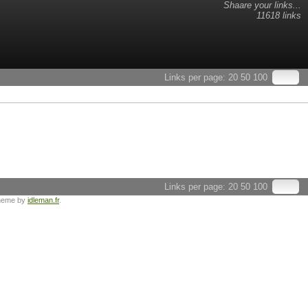
Shaare your links...
11618 links
Links per page:
20
50
100
Links per page:
20
50
100
heme by
idleman.fr
.