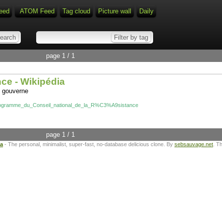
eed
ATOM Feed
Tag cloud
Picture wall
Daily
page 1 / 1
ce - Wikipédia
s gouverne
ki/Programme_du_Conseil_national_de_la_R%C3%A9sistance
page 1 / 1
ta
- The personal, minimalist, super-fast, no-database delicious clone. By
sebsauvage.net
. T