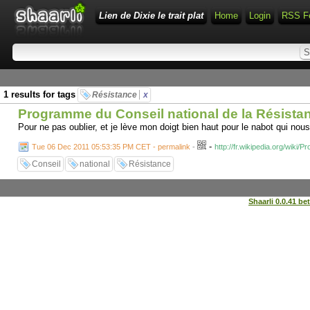
Lien de Dixie le trait plat
Home
Login
RSS F
1 results for tags
Résistance
x
Programme du Conseil national de la Résistan
Pour ne pas oublier, et je lève mon doigt bien haut pour le nabot qui nou
-
Tue 06 Dec 2011 05:53:35 PM CET - permalink
-
http://fr.wikipedia.org/wi
Conseil
national
Résistance
Shaarli 0.0.41 be