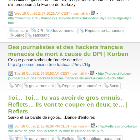
d’interception à la France de Sarkozy.
-
Wed 19 Oct 2011 07:10:25 AM CEST - permalink
-
http://owni.fr/2011/10/18/amesys-surveille-france-takieddine-libye-eagle-dga-dgse-
bull/
censure
DPI
Gouvernement
République-bananière
Sarko
sarkoland
Des journalistes et des hackers français
menacés de mort à cause du DPI | Korben
Ce que pense korben de l'article de reflet
http://g.neuromancien.free.fr/shaarli/?mvf7Hg
-
Tue 18 Oct 2011 07:50:50 AM CEST - permalink
-
http://korben.info/des-
journalistes-et-des-hackers-francais-menaces-de-mort-a-cause-du-dpi.html
DPI
gouvernement
République-bananière
Sarko
Toi… Toi… Tu vas avoir de gros ennuis,
Reflets… Ils vont te couper en deux, te… |
Reflets
Sarko et sa bande de rigolos....Bande d'enfoirés
-
Sun 16 Oct 2011 12:16:39 PM CEST - permalink
-
http://reflets.info/toi-toi-tu-
vas-avoir-de-gros-ennuis-reflets-ils-vont-te-couper-en-deux-te/
DPI
gouvernement
Reflets
République-bananière