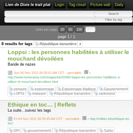
Lien de Dixie le trait plat
Login
Tag cloud
Picture wall
Daily
Links per page:
20
50
100
page 1 / 1
8 results for tags
République-bananière
x
Loppsi : les personnes habilitées à utiliser le
mouchard dévoilées
Bande de nazes
-
Sun 06 Nov 2011 06:50:01 AM CET - permalink
-
http://www.numerama.com/magazine/20460-loppsi-les-personnes-habilitees-a-
utiliser-le-mouchard-devoilees.html
censure
espionnage
Espionnage-étatique
Gouvernement
LOPSI
malware
République-bananière
sarkoland
Ethique en toc… | Reflets
La suite...suivez les tags
-
Fri 04 Nov 2011 09:39:45 AM CET - permalink
-
http://reflets.info/ethique-en-
toc/
DPI
gouvernement
République-bananière
Sarko