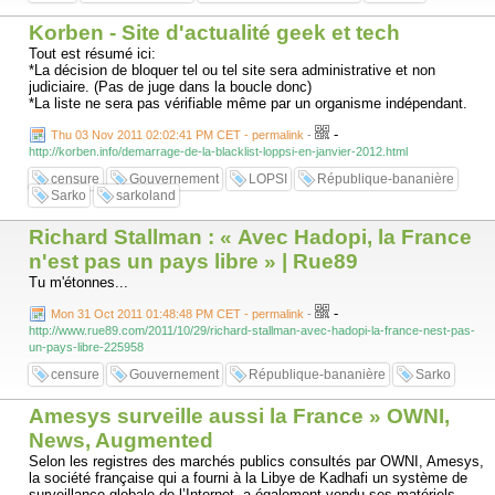
Korben - Site d'actualité geek et tech
Tout est résumé ici:
*La décision de bloquer tel ou tel site sera administrative et non
judiciaire. (Pas de juge dans la boucle donc)
*La liste ne sera pas vérifiable même par un organisme indépendant.
-
Thu 03 Nov 2011 02:02:41 PM CET - permalink
-
http://korben.info/demarrage-de-la-blacklist-loppsi-en-janvier-2012.html
censure
Gouvernement
LOPSI
République-bananière
Sarko
sarkoland
Richard Stallman : « Avec Hadopi, la France
n'est pas un pays libre » | Rue89
Tu m'étonnes...
-
Mon 31 Oct 2011 01:48:48 PM CET - permalink
-
http://www.rue89.com/2011/10/29/richard-stallman-avec-hadopi-la-france-nest-pas-
un-pays-libre-225958
censure
Gouvernement
République-bananière
Sarko
Amesys surveille aussi la France » OWNI,
News, Augmented
Selon les registres des marchés publics consultés par OWNI, Amesys,
la société française qui a fourni à la Libye de Kadhafi un système de
surveillance globale de l’Internet, a également vendu ses matériels