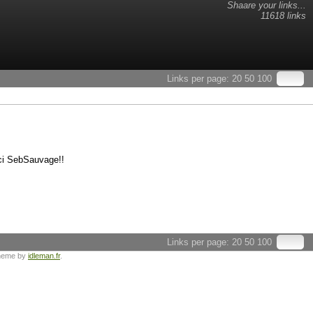
Shaare your links...
11618 links
Links per page:
20
50
100
rci SebSauvage!!
Links per page:
20
50
100
heme by
idleman.fr
.