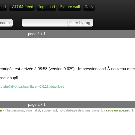
eed
ATOM Feed
Tag cloud
Picture wall
Daily
page 1 / 1
 corrigée est arrivée à 08:58 (version 0.029) : Impressionnant! À nouveau me
 beaucoup!!
oku.php?id=php:shaarli&ver=0.0.28#download
page 1 / 1
ta
- The personal, minimalist, super-fast, no-database delicious clone. By
sebsauvage.net
. T