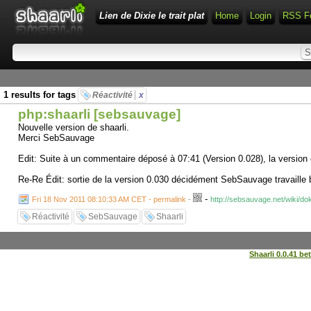
Lien de Dixie le trait plat
Home
Login
RSS F
1 results for tags
Réactivité
x
php:shaarli [sebsauvage]
Nouvelle version de shaarli.
Merci SebSauvage
Edit: Suite à un commentaire déposé à 07:41 (Version 0.028), la version
Re-Re Édit: sortie de la version 0.030 décidément SebSauvage travaille
-
Fri 18 Nov 2011 08:10:33 AM CET - permalink
-
http://sebsauvage.net/wiki/d
Réactivité
SebSauvage
Shaarli
Shaarli 0.0.41 be