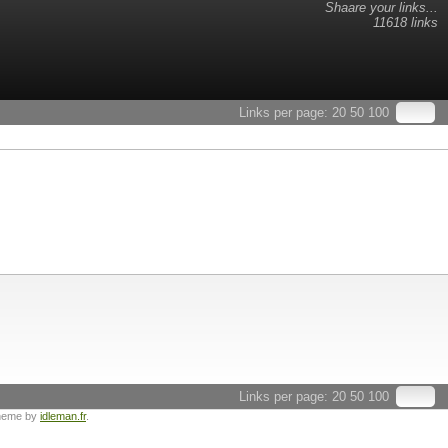
Shaare your links...
11618 links
Links per page:
20
50
100
Links per page:
20
50
100
heme by
idleman.fr
.