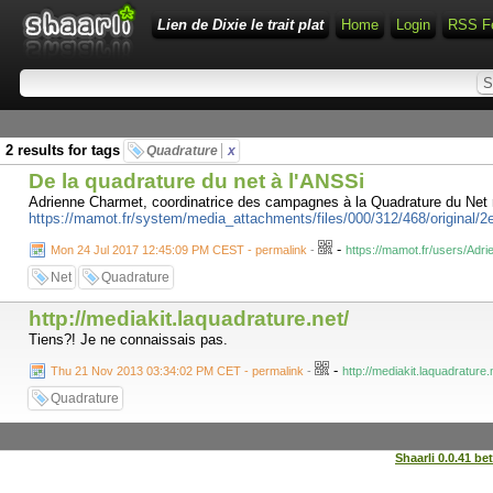
Lien de Dixie le trait plat
Home
Login
RSS F
2 results for tags
Quadrature
x
De la quadrature du net à l'ANSSi
Adrienne Charmet, coordinatrice des campagnes à la Quadrature du Net
https://mamot.fr/system/media_attachments/files/000/312/468/origina
-
Mon 24 Jul 2017 12:45:09 PM CEST - permalink
-
https://mamot.fr/users/Ad
Net
Quadrature
http://mediakit.laquadrature.net/
Tiens?! Je ne connaissais pas.
-
Thu 21 Nov 2013 03:34:02 PM CET - permalink
-
http://mediakit.laquadrature.
Quadrature
Shaarli 0.0.41 be