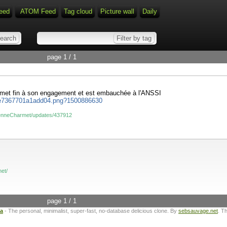
eed
ATOM Feed
Tag cloud
Picture wall
Daily
page 1 / 1
 met fin à son engagement et est embauchée à l'ANSSI
l/2e7367701a1add04.png?1500886630
rienneCharmet/updates/437912
net/
page 1 / 1
ta
- The personal, minimalist, super-fast, no-database delicious clone. By
sebsauvage.net
. T