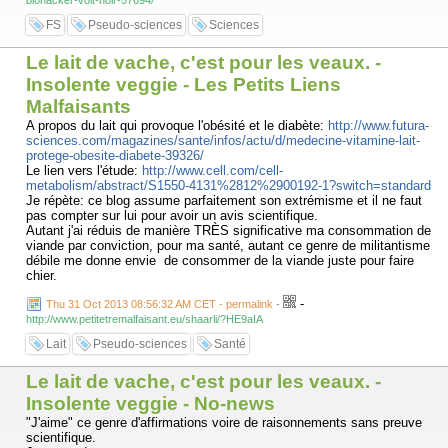
biohacker-voit-noir-57694/
FS
Pseudo-sciences
Sciences
Le lait de vache, c'est pour les veaux. -
Insolente veggie - Les Petits Liens
Malfaisants
A propos du lait qui provoque l'obésité et le diabète:
http://www.futura-
sciences.com/magazines/sante/infos/actu/d/medecine-vitamine-lait-
protege-obesite-diabete-39326/
Le lien vers l'étude:
http://www.cell.com/cell-
metabolism/abstract/S1550-4131%2812%2900192-1?switch=standard
Je répète: ce blog assume parfaitement son extrémisme et il ne faut
pas compter sur lui pour avoir un avis scientifique.
Autant j'ai réduis de manière TRÈS significative ma consommation de
viande par conviction, pour ma santé, autant ce genre de militantisme
débile me donne envie de consommer de la viande juste pour faire
chier.
-
Thu 31 Oct 2013 08:56:32 AM CET - permalink
-
http://www.petitetremalfaisant.eu/shaarli/?HE9aIA
Lait
Pseudo-sciences
Santé
Le lait de vache, c'est pour les veaux. -
Insolente veggie - No-news
"J'aime" ce genre d'affirmations voire de raisonnements sans preuve
scientifique.