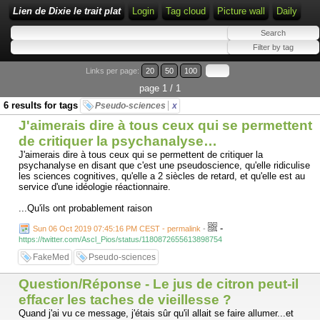
Lien de Dixie le trait plat
Login
Tag cloud
Picture wall
Daily
Links per page:
20
50
100
page 1 / 1
6 results for tags
Pseudo-sciences
x
J'aimerais dire à tous ceux qui se permettent
de critiquer la psychanalyse…
J'aimerais dire à tous ceux qui se permettent de critiquer la
psychanalyse en disant que c'est une pseudoscience, qu'elle ridiculise
les sciences cognitives, qu'elle a 2 siècles de retard, et qu'elle est au
service d'une idéologie réactionnaire.
...Qu'ils ont probablement raison
-
Sun 06 Oct 2019 07:45:16 PM CEST - permalink
-
https://twitter.com/Ascl_Pios/status/1180872655613898754
FakeMed
Pseudo-sciences
Question/Réponse - Le jus de citron peut-il
effacer les taches de vieillesse ?
Quand j'ai vu ce message, j'étais sûr qu'il allait se faire allumer...et