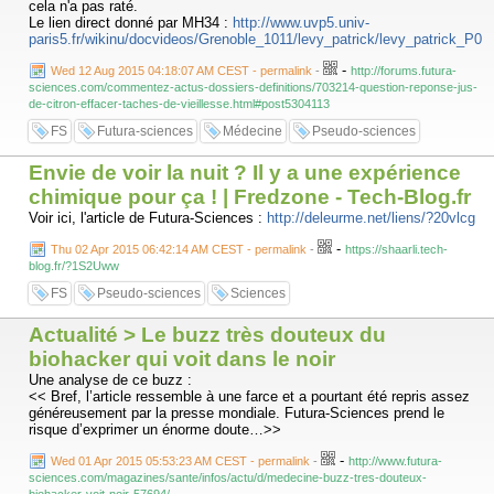
cela n'a pas raté.
Le lien direct donné par MH34 :
http://www.uvp5.univ-
paris5.fr/wikinu/docvideos/Grenoble_1011/levy_patrick/levy_patrick_P01
-
Wed 12 Aug 2015 04:18:07 AM CEST - permalink
-
http://forums.futura-
sciences.com/commentez-actus-dossiers-definitions/703214-question-reponse-jus-
de-citron-effacer-taches-de-vieillesse.html#post5304113
FS
Futura-sciences
Médecine
Pseudo-sciences
Envie de voir la nuit ? Il y a une expérience
chimique pour ça ! | Fredzone - Tech-Blog.fr
Voir ici, l'article de Futura-Sciences :
http://deleurme.net/liens/?20vlcg
-
Thu 02 Apr 2015 06:42:14 AM CEST - permalink
-
https://shaarli.tech-
blog.fr/?1S2Uww
FS
Pseudo-sciences
Sciences
Actualité > Le buzz très douteux du
biohacker qui voit dans le noir
Une analyse de ce buzz :
<< Bref, l’article ressemble à une farce et a pourtant été repris assez
généreusement par la presse mondiale. Futura-Sciences prend le
risque d’exprimer un énorme doute…>>
-
Wed 01 Apr 2015 05:53:23 AM CEST - permalink
-
http://www.futura-
sciences.com/magazines/sante/infos/actu/d/medecine-buzz-tres-douteux-