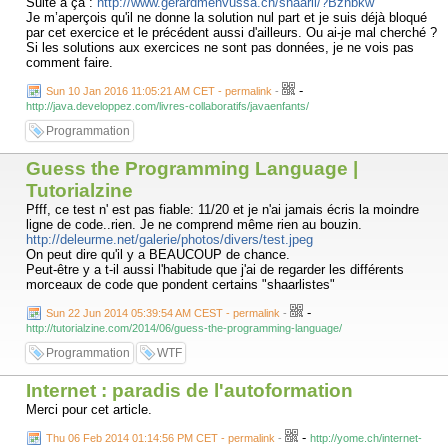
Suite à ça :
http://www.gerardmenvussa.ch/shaarli/?Bznbkw
Je m’aperçois qu'il ne donne la solution nul part et je suis déjà bloqué
par cet exercice et le précédent aussi d'ailleurs. Ou ai-je mal cherché ?
Si les solutions aux exercices ne sont pas données, je ne vois pas
comment faire.
-
Sun 10 Jan 2016 11:05:21 AM CET - permalink
-
http://java.developpez.com/livres-collaboratifs/javaenfants/
Programmation
Guess the Programming Language |
Tutorialzine
Pfff, ce test n' est pas fiable: 11/20 et je n'ai jamais écris la moindre
ligne de code..rien. Je ne comprend même rien au bouzin.
http://deleurme.net/galerie/photos/divers/test.jpeg
On peut dire qu'il y a BEAUCOUP de chance.
Peut-être y a t-il aussi l'habitude que j'ai de regarder les différents
morceaux de code que pondent certains "shaarlistes"
-
Sun 22 Jun 2014 05:39:54 AM CEST - permalink
-
http://tutorialzine.com/2014/06/guess-the-programming-language/
Programmation
WTF
Internet : paradis de l'autoformation
Merci pour cet article.
-
Thu 06 Feb 2014 01:14:56 PM CET - permalink
-
http://yome.ch/internet-