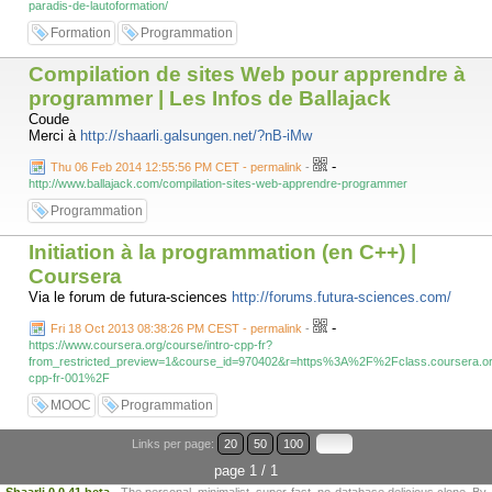
paradis-de-lautoformation/
Formation
Programmation
Compilation de sites Web pour apprendre à
programmer | Les Infos de Ballajack
Coude
Merci à
http://shaarli.galsungen.net/?nB-iMw
-
Thu 06 Feb 2014 12:55:56 PM CET - permalink
-
http://www.ballajack.com/compilation-sites-web-apprendre-programmer
Programmation
Initiation à la programmation (en C++) |
Coursera
Via le forum de futura-sciences
http://forums.futura-sciences.com/
-
Fri 18 Oct 2013 08:38:26 PM CEST - permalink
-
https://www.coursera.org/course/intro-cpp-fr?
from_restricted_preview=1&course_id=970402&r=https%3A%2F%2Fclass.coursera.or
cpp-fr-001%2F
MOOC
Programmation
Links per page:
20
50
100
page 1 / 1