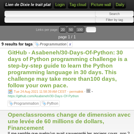
Lien de Dixie le trait plat
Login
Tag cloud
Picture wall
Daily
Links per page:
20
50
100
page 1 / 1
9 results for tags
Programmation
x
GitHub - Asabeneh/30-Days-Of-Python: 30
days of Python programming challenge is a
step-by-step guide to learn the Python
programming language in 30 days. This
challenge may take more than100 days,
follow your own pace.
-
Tue 24 Aug 2021 11:58:39 AM CEST - permalink
-
https://github.com/Asabeneh/30-Days-Of-Python
Programmation
Python
Openclassrooms change de dimension avec
une levée de 60 millions de dollars,
Financement
Il me semble que quelqu'un avait sauvegardé les anciens cours, non ?