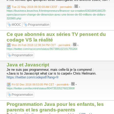
-
Tue 22 May 2018 09:30:03 AM CEST - permalink
-
https://business.lesechos.fr/entrepreneurs/financer-sa-creation/0301684168225-
openclassroom-change-de-dimension-avec-une-levee-de-60-millions-de-dollars-
320965.php
MOOC
Programmation
Ce que abonnés aux séries TV pensent du
codage VS la réalité
-
Mon 26 Feb 2018 12:38:34 PM CET - permalink
-
https://twitter.com/racoconn/status/967388102191755264
Programmation
Java et Javascript
Je ne suis pas programmeur, mais celle-là je la comprend :
«Java is to Javascript what car is to carpet» Chris Heilmann.
https://twitter.com/codepo8?lang=fr
-
Fri 02 Dec 2016 06:53:05 PM CET - permalink
-
https://twitter.com/tecmint/status/804735335276023808
Programmation
Programmation Java pour les enfants, les
parents et les grands-parents