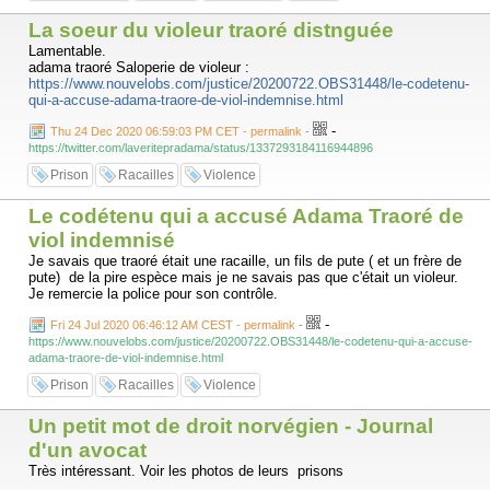
La soeur du violeur traoré distnguée
Lamentable.
adama traoré Saloperie de violeur :
https://www.nouvelobs.com/justice/20200722.OBS31448/le-codetenu-
qui-a-accuse-adama-traore-de-viol-indemnise.html
-
Thu 24 Dec 2020 06:59:03 PM CET - permalink
-
https://twitter.com/laveritepradama/status/1337293184116944896
Prison
Racailles
Violence
Le codétenu qui a accusé Adama Traoré de
viol indemnisé
Je savais que traoré était une racaille, un fils de pute ( et un frère de
pute) de la pire espèce mais je ne savais pas que c'était un violeur.
Je remercie la police pour son contrôle.
-
Fri 24 Jul 2020 06:46:12 AM CEST - permalink
-
https://www.nouvelobs.com/justice/20200722.OBS31448/le-codetenu-qui-a-accuse-
adama-traore-de-viol-indemnise.html
Prison
Racailles
Violence
Un petit mot de droit norvégien - Journal
d'un avocat
Très intéressant. Voir les photos de leurs prisons