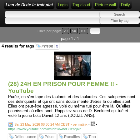
Lien de Dixie le trait plat
Login
Tag cloud
Picture wall
Daily
Links per page:
20
50
100
page 1 / 1
4 results for tags
Prison
x
(28) 24H EN PRISON POUR FEMME !! -
YouTube
Purée, en s'en tape des taulards et des taulardes. Ces saloperies sont
des délinquants et qui ont sans doute mérité d'êtres là où elles sont.
Elles ont peut-être agressé, volé ou même tué pour être là. Qu'elles
pourrissent où elles sont. Rappelez-vous de D. Benkired qui tué et
violé la jeune Lola Daviet 12 ans (DOUZE ANS).
-
Sat 23 May 2026 08:30:24 AM CEST - permalink
-
https://www.youtube.com/watch?v=BvC8lznqjNc
Délinquance
Prison
Racailles
Tibo