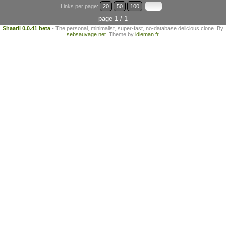
Links per page:
20
50
100
page 1 / 1
Shaarli 0.0.41 beta
- The personal, minimalist, super-fast, no-database delicious clone. By
sebsauvage.net
. Theme by
idleman.fr
.