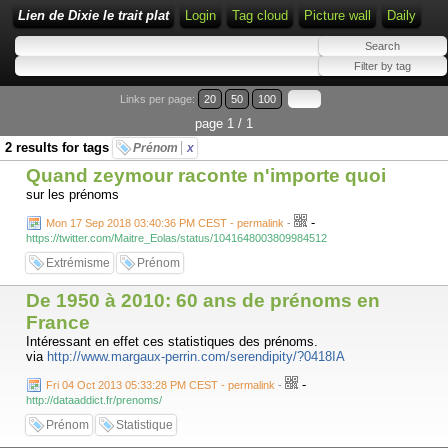
Lien de Dixie le trait plat
Login
Tag cloud
Picture wall
Daily
Links per page:
20
50
100
page 1 / 1
2 results for tags
Prénom
x
Quand zeymour raconte n'importe quoi
sur les prénoms
-
Mon 17 Sep 2018 03:40:36 PM CEST - permalink
-
https://twitter.com/Maitre_Eolas/status/1041648003809984512
Extrémisme
Prénom
De 1950 à 2010: 60 ans de prénoms en
France
Intéressant en effet ces statistiques des prénoms.
via
http://www.margaux-perrin.com/serendipity/?0418IA
-
Fri 04 Oct 2013 05:33:28 PM CEST - permalink
-
http://dataaddict.fr/prenoms/
Prénom
Statistique