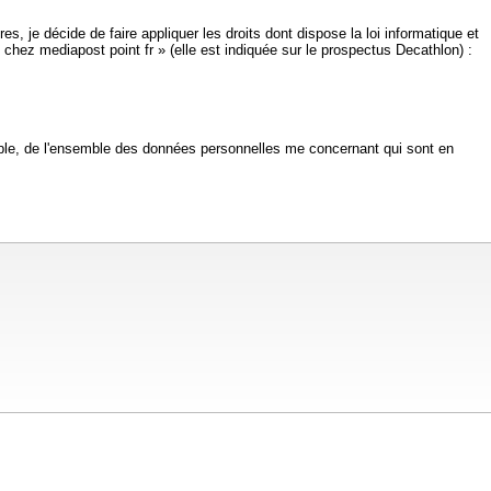
s, je décide de faire appliquer les droits dont dispose la loi informatique et
e chez mediapost point fr » (elle est indiquée sur le prospectus Decathlon) :
ible, de l'ensemble des données personnelles me concernant qui sont en
ait et/ou si vous êtes susceptibles de le faire.
 à des fins d'enquêtes et de prospections commerciales.
e jointe afin de prouver mon identité.
é, la CNIL nous précise : « Attention, le responsable de fichier ne doit pas