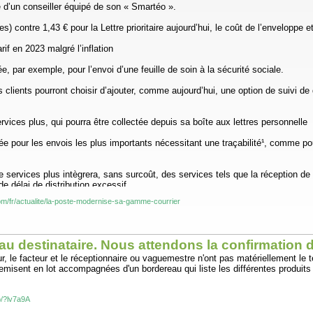
 d’un conseiller équipé de son « Smartéo ».
s) contre 1,43 € pour la Lettre prioritaire aujourd’hui, le coût de l’enveloppe 
if en 2023 malgré l’inflation
ée, par exemple, pour l’envoi d’une feuille de soin à la sécurité sociale.
clients pourront choisir d’ajouter, comme aujourd’hui, une option de suivi de 
rvices plus, qui pourra être collectée depuis sa boîte aux lettres personnelle
e pour les envois les plus importants nécessitant une traçabilité¹, comme po
ervices plus intègrera, sans surcoût, des services tels que la réception de no
de délai de distribution excessif.
m/fr/actualite/la-poste-modernise-sa-gamme-courrier
 petits objets et sera proposée à partir de 2,95€, variable en fonction du po
 au destinataire. Nous attendons la confirmation 
our, le facteur et le réceptionnaire ou vaguemestre n'ont pas matériellement l
 remisent en lot accompagnées d'un bordereau qui liste les différentes produit
fo/?lv7a9A