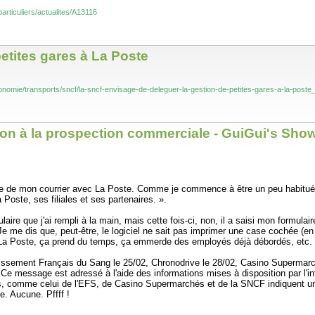
particuliers/actualites/A13116
etites gares à La Poste
conomie/transports/sncf/la-sncf-envisage-de-deleguer-la-gestion-de-petites-gares-a-la-poste
tion à la prospection commerciale - GuiGui's Sho
ionale de mon courrier avec La Poste. Comme je commence à être un peu habitué 
oste, ses filiales et ses partenaires. ».
ire que j'ai rempli à la main, mais cette fois-ci, non, il a saisi mon formulai
me dis que, peut-être, le logiciel ne sait pas imprimer une case cochée (en fa
à La Poste, ça prend du temps, ça emmerde des employés déjà débordés, etc. 
lissement Français du Sang le 25/02, Chronodrive le 28/02, Casino Supermarc
Ce message est adressé à l'aide des informations mises à disposition par l'
ctus, comme celui de l'EFS, de Casino Supermarchés et de la SNCF indiquent u
e. Aucune. Pffff !