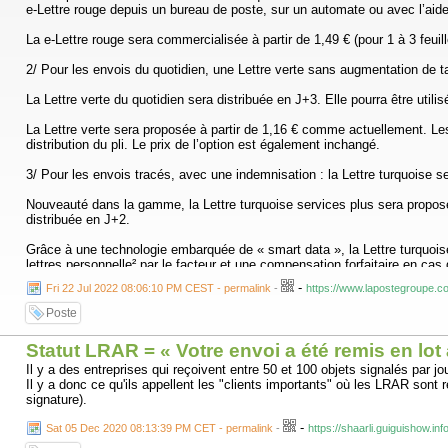
e-Lettre rouge depuis un bureau de poste, sur un automate ou avec l’aide
La e-Lettre rouge sera commercialisée à partir de 1,49 € (pour 1 à 3 feuille
2/ Pour les envois du quotidien, une Lettre verte sans augmentation de tar
La Lettre verte du quotidien sera distribuée en J+3. Elle pourra être utilis
La Lettre verte sera proposée à partir de 1,16 € comme actuellement. Les 
distribution du pli. Le prix de l’option est également inchangé.
3/ Pour les envois tracés, avec une indemnisation : la Lettre turquoise se
Nouveauté dans la gamme, la Lettre turquoise services plus sera proposé
distribuée en J+2.
Grâce à une technologie embarquée de « smart data », la Lettre turquoise s
lettres personnelle² par le facteur et une compensation forfaitaire en cas 
-
Fri 22 Jul 2022 08:06:10 PM CEST - permalink
-
https://www.lapostegroupe.co
La Lettre turquoise services plus permettra l’envoi de documents comme de
Poste
Statut LRAR = « Votre envoi a été remis en lot
Il y a des entreprises qui reçoivent entre 50 et 100 objets signalés par j
Il y a donc ce qu'ils appellent les "clients importants" où les LRAR sont
signature).
-
Sat 05 Dec 2020 08:13:39 PM CET - permalink
-
https://shaarli.guiguishow.in