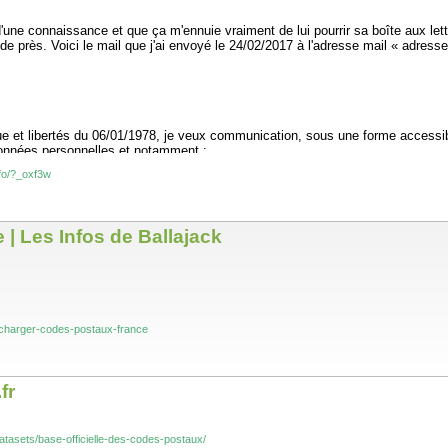
'une connaissance et que ça m'ennuie vraiment de lui pourrir sa boîte aux lettre
i de près. Voici le mail que j'ai envoyé le 24/02/2017 à l'adresse mail « adress
que et libertés du 06/01/1978, je veux communication, sous une forme access
données personnelles et notamment :
nfo/?_oxf3w
publicitaire (article 40 de la loi informatique et libertés du 06/01/1978) ;
raitants ou à des partenaires) et/ou si vous êtes susceptibles de l'avoir f
| Les Infos de Ballajack
bertés du 06/01/1978, je m'oppose à l'utilisation de mes données personnelles
mmandations de la CNIL, vous trouverez ma carte nationale d'identité en pièc
lecharger-codes-postaux-france
nel) dispose de deux mois max pour me répondre. Pour le justificatif d'identit
ar rapport à votre demande. ».
fr
datasets/base-officielle-des-codes-postaux/