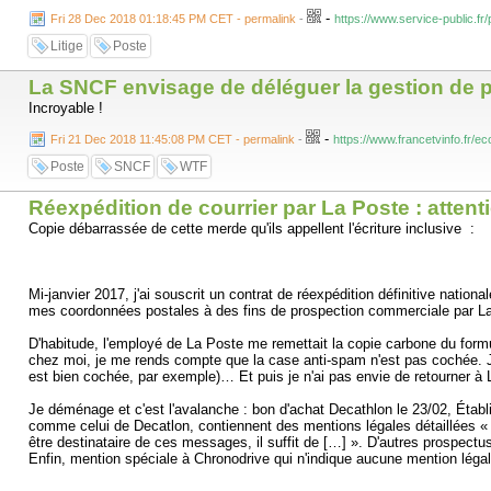
-
Fri 28 Dec 2018 01:18:45 PM CET - permalink
-
https://www.service-public.fr/
Litige
Poste
La SNCF envisage de déléguer la gestion de p
Incroyable !
-
Fri 21 Dec 2018 11:45:08 PM CET - permalink
-
https://www.francetvinfo.fr/e
Poste
SNCF
WTF
Réexpédition de courrier par La Poste : atten
Copie débarrassée de cette merde qu'ils appellent l'écriture inclusive :
Mi-janvier 2017, j'ai souscrit un contrat de réexpédition définitive nat
mes coordonnées postales à des fins de prospection commerciale par La P
D'habitude, l'employé de La Poste me remettait la copie carbone du formula
chez moi, je me rends compte que la case anti-spam n'est pas cochée. Je 
est bien cochée, par exemple)… Et puis je n'ai pas envie de retourner 
Je déménage et c'est l'avalanche : bon d'achat Decathlon le 23/02, Étab
comme celui de Decatlon, contiennent des mentions légales détaillées « 
être destinataire de ces messages, il suffit de […] ». D'autres prospe
Enfin, mention spéciale à Chronodrive qui n'indique aucune mention légal