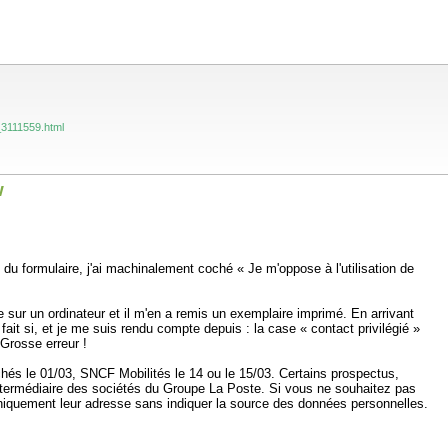
_3111559.html
w
du formulaire, j'ai machinalement coché « Je m'oppose à l'utilisation de
re sur un ordinateur et il m'en a remis un exemplaire imprimé. En arrivant
it si, et je me suis rendu compte depuis : la case « contact privilégié »
Grosse erreur !
hés le 01/03, SNCF Mobilités le 14 ou le 15/03. Certains prospectus,
intermédiaire des sociétés du Groupe La Poste. Si vous ne souhaitez pas
niquement leur adresse sans indiquer la source des données personnelles.