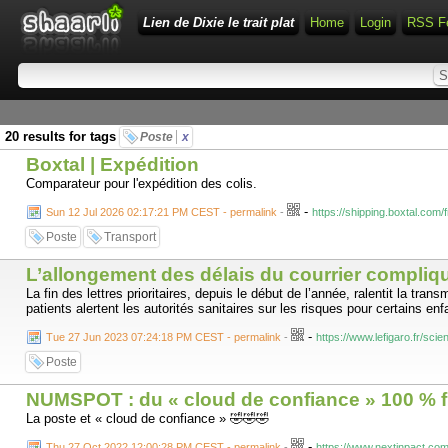
Lien de Dixie le trait plat
Home
Login
RSS F
20 results for tags
Poste
x
Boxtal | Expédition
Comparateur pour l'expédition des colis.
-
Sun 12 Jul 2026 02:17:21 PM CEST - permalink
-
https://shipping.boxtal.com
Poste
Transport
L’allongement des délais du courrier compliq
La fin des lettres prioritaires, depuis le début de l’année, ralentit la t
patients alertent les autorités sanitaires sur les risques pour certains enf
-
Tue 27 Jun 2023 07:24:18 PM CEST - permalink
-
https://www.lefigaro.fr/sc
Poste
NUMSPOT : du « cloud de confiance » 100 % fr
La poste et « cloud de confiance » 🤣🤣🤣
-
Thu 27 Oct 2022 12:00:28 PM CEST - permalink
-
https://www.nextinpact.com