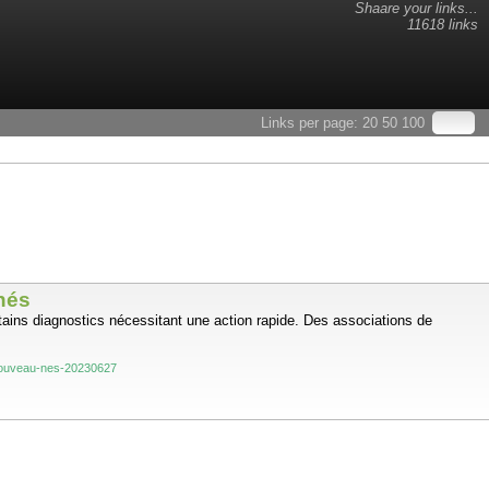
Shaare your links...
11618 links
Links per page:
20
50
100
nés
ertains diagnostics nécessitant une action rapide. Des associations de
s-nouveau-nes-20230627