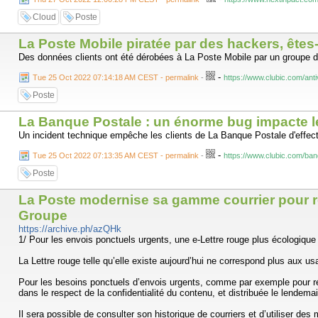
Cloud
Poste
La Poste Mobile piratée par des hackers, êtes
Des données clients ont été dérobées à La Poste Mobile par un groupe de 
-
Tue 25 Oct 2022 07:14:18 AM CEST - permalink
-
https://www.clubic.com/ant
Poste
La Banque Postale : un énorme bug impacte l
Un incident technique empêche les clients de La Banque Postale d'effectu
-
Tue 25 Oct 2022 07:13:35 AM CEST - permalink
-
https://www.clubic.com/ba
Poste
La Poste modernise sa gamme courrier pour r
Groupe
https://archive.ph/azQHk
1/ Pour les envois ponctuels urgents, une e-Lettre rouge plus écologique
La Lettre rouge telle qu’elle existe aujourd’hui ne correspond plus aux usa
Pour les besoins ponctuels d’envois urgents, comme par exemple pour rés
dans le respect de la confidentialité du contenu, et distribuée le lendem
Il sera possible de consulter son historique de courriers et d’utiliser d