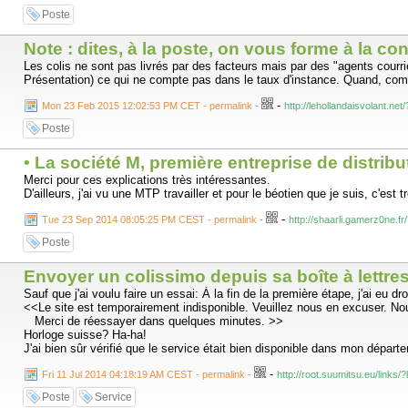
Les données qu'ils ont sur moi émanent bien du contrat de réexpédition
Poste
Les données personnelles qu'ils ont sur moi sont : numéro du contrat (de
Note : dites, à la poste, on vous forme à la co
Durée de conservation des données personnelles : le temps de la réexp
Les colis ne sont pas livrés par des facteurs mais par des "agents courri
Présentation) ce qui ne compte pas dans le taux d'instance. Quand, comm
Preuve de consentement = je ne me suis pas opposé à cette réutilisatio
-
Mon 23 Feb 2015 12:02:53 PM CET - permalink
-
http://lehollandaisvolant.
Je pense que ces informations sont incomplètes :
Poste
D'une part, le récépissé de souscription au contrat de réexpédition fait ap
qui l'a délivré. J'ai du mal à croire que ces infos n'ont pas été stock
• La société M, première entreprise de distrib
pourquoi Mediapost a mon ancienne adresse postale ? Bref, j'aurai aimé 
Merci pour ces explications très intéressantes.
Ensuite, la preuve de mon consentement est inexistante : il faudrait, a
D'ailleurs, j'ai vu une MTP travailler et pour le béotien que je suis, c'est 
-
Enfin, silence complet sur le fait d'avoir communiqué ou non mes données
Tue 23 Sep 2014 08:05:25 PM CEST - permalink
-
http://shaarli.gamerz0ne.
transitif : le collecteur de données persos doit prévenir ses partenaires/c
Poste
Envoyer un colissimo depuis sa boîte à lettres
Entre ma demande et la réception de la réponse de Mediapost, j'ai reçu le
Sauf que j'ai voulu faire un essai: À la fin de la première étape, j'ai eu droi
Mediapost le 27/02/2017 :
<<Le site est temporairement indisponible. Veuillez nous en excuser. Nou
Merci de réessayer dans quelques minutes. >>
Bonjour,
Horloge suisse? Ha-ha!
J'ai bien sûr vérifié que le service était bien disponible dans mon départ
Je vous remercie pour ces informations.
-
Fri 11 Jul 2014 04:18:19 AM CEST - permalink
-
http://root.suumitsu.eu/links/
Vous n'avez pas répondu à l'une de mes questions : avez-vous communiqué
Poste
Service
que je veux savoir c'est si les organismes désireux de se faire connaîtr