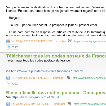
Vu que l'adresse de destination du contrat de réexpédition est l'adresse d
libertés. En plus, ça tombe bien, je n'ai jamais vraiment regardé cette lo
Bonjour,
J'ai reçu, par courrier postal, le prospectus joint au présent email.
D'une part, comme en dispose les articles 39 et 32 de la loi Informati
votre possession ainsi que des caractéristiques de votre traitement de 
-
Sun 09 Apr 2017 01:22:47 PM CEST - permalink
-
https://shaarli.guiguishow.i
la durée de conservation des données ;
l'origine des données ;
Poste
la preuve de mon consentement éclairé à recevoir ce type de démarchage 
si vous avez communiqué mes données à des tiers (y compris à des sous-t
Télécharger tous les codes postaux de France 
D'autre part, comme en dispose l'article 38 de la loi informatique et li
Télécharger tous les codes postaux de France
Conformément à la loi informatique et libertés du 06/01/1978 et aux reco
via
https://www.la-pub-dans-les-films.fr/shaarli/?02bnHw
Cordialement.
-
Fri 24 Apr 2015 05:16:41 AM CEST - permalink
-
http://www.ballajack.com/te
Mediapost (filiale du groupe La Poste qui œuvre dans le marketing relation
Poste
vous demander des pièces justificatives abusives et disproportionnées p
Base officielle des codes postaux - Data.gouv.
Mediapost me répondra le 27/02 :
Via
https://liens.nonymous.fr/?AZh16A
Mon droit d'opposition est bien pris en compte ;
-
Thu 23 Apr 2015 11:41:51 AM CEST - permalink
-
https://www.data.gouv.fr/fr/