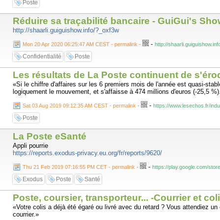
Poste
Réduire sa traçabilité bancaire - GuiGui's Sh
http://shaarli.guiguishow.info/?_oxf3w
-
Mon 20 Apr 2020 06:25:47 AM CEST - permalink
-
http://shaarli.guiguishow.i
Confidentialité
Poste
Les résultats de La Poste continuent de s'éro
«Si le chiffre d'affaires sur les 6 premiers mois de l'année est quasi-stabl
logiquement le mouvement, et s'affaisse à 474 millions d'euros (-25,5 %)
-
Sat 03 Aug 2019 09:12:35 AM CEST - permalink
-
https://www.lesechos.fr/ind
Poste
La Poste eSanté
Appli pourrie
https://reports.exodus-privacy.eu.org/fr/reports/9620/
-
Thu 21 Feb 2019 07:16:55 PM CET - permalink
-
https://play.google.com/stor
Exodus
Poste
Santé
Poste, coursier, transporteur... -Courrier et col
«Votre colis a déjà été égaré ou livré avec du retard ? Vous attendiez un c
courrier.»