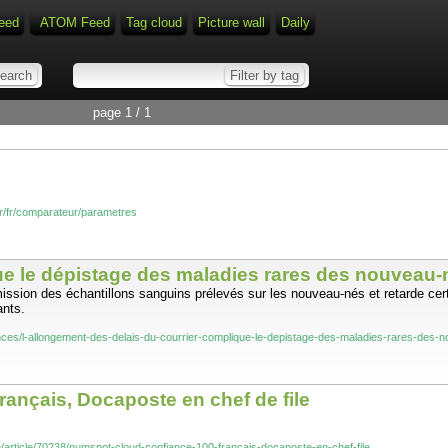
eed
ATOM Feed
Tag cloud
Picture wall
Daily
page 1 / 1
/fr/fr/comparateur/parametres
ue le dépistage des maladies rares des nouveau-
ransmission des échantillons sanguins prélevés sur les nouveau-nés et retarde c
ants.
iences/l-allongement-des-delais-du-courrier-complique-le-depistage-des-maladies-rares-de
ançais, Docaposte en chef de file
/article/70238/numspot-cloud-confiance-100-francais-docaposte-en-chef-file