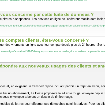
-vous concerné par cette fuite de données ?
pirates russophones. Les services en ligne de l'opérateur mobile sont indisp
ivirus-securite-informatique/virus-hacker-piratage/piratage-informatique/actualite-429867-l
es comptes clients, êtes-vous concerné ?
er des virements en ligne avec leur compte depuis plus de 24 heures. Sur les
nque-en-ligne/actualite-437985-banque-postale-un-enorme-bug-impacte-les-comptes-clients
épondre aux nouveaux usages des clients et amé
ges et, en exigeant un transport rapide incluant parfois un trajet en avion, son
ilier un abonnement, La Poste proposera la e-Lettre rouge, envoyée depuis la
ain sous enveloppe arborant un dessin de timbre rouge.
es modèles de lettres pour effectuer ses démarches administratives. Pour les c