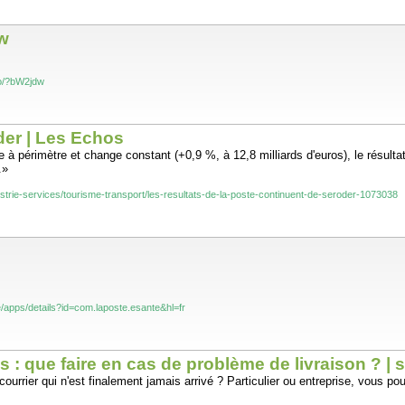
ow
nfo/?bW2jdw
der | Les Echos
e à périmètre et change constant (+0,9 %, à 12,8 milliards d'euros), le résultat 
.»
ustrie-services/tourisme-transport/les-resultats-de-la-poste-continuent-de-seroder-1073038
e/apps/details?id=com.laposte.esante&hl=fr
is : que faire en cas de problème de livraison ? | s
ourrier qui n'est finalement jamais arrivé ? Particulier ou entreprise, vous pou