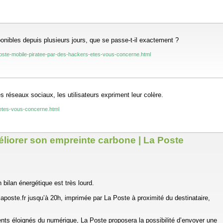
onibles depuis plusieurs jours, que se passe-t-il exactement ?
a-poste-mobile-piratee-par-des-hackers-etes-vous-concerne.html
 réseaux sociaux, les utilisateurs expriment leur colère.
-etes-vous-concerne.html
liorer son empreinte carbone | La Poste
 bilan énergétique est très lourd.
poste.fr jusqu’à 20h, imprimée par La Poste à proximité du destinataire,
lients éloignés du numérique, La Poste proposera la possibilité d’envoyer une