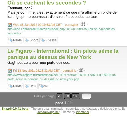
Où se cachent les secondes ?
Étonnant, non?
Mais je confirme, c'est exactement ce que m'a affirmé un pilote de
karting qui me pourrissait d'environ 4 secondes au tour.
-
Wed 08 Jan 2014 09:19:53 AM CET - permalink
-
http://eric.cabrol.free.fr/dotclear/index.php/2014/01/08/1355-ou-se-cachent-les-
secondes
Pilote
Sport
Vitesse
Le Figaro - International : Un pilote sème la
panique au dessus de New York
Gag! tout cela pour une porte coincée.
-
Fri 18 Nov 2011 08:25:32 AM CET - permalink
-
http://www.lefigaro.fr/international/2011/11/17/01003-20111117ARTFIG00726-un-
pilote-seme-la-panique-au-dessus-de-new-york.php
Pilote
USA
WC
Links per page:
20
50
100
page 1 / 1
Shaarli 0.0.41 beta
- The personal, minimalist, super-fast, no-database delicious clone. By
sebsauvage.net
. Theme by
idleman.fr
.