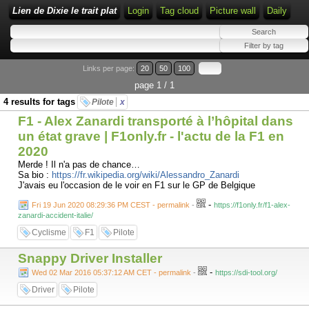
Lien de Dixie le trait plat
Login
Tag cloud
Picture wall
Daily
Links per page:
20
50
100
page 1 / 1
4 results for tags
Pilote
x
F1 - Alex Zanardi transporté à l’hôpital dans
un état grave | F1only.fr - l'actu de la F1 en
2020
Merde ! Il n'a pas de chance…
Sa bio :
https://fr.wikipedia.org/wiki/Alessandro_Zanardi
J'avais eu l'occasion de le voir en F1 sur le GP de Belgique
-
Fri 19 Jun 2020 08:29:36 PM CEST - permalink
-
https://f1only.fr/f1-alex-
zanardi-accident-italie/
Cyclisme
F1
Pilote
Snappy Driver Installer
-
Wed 02 Mar 2016 05:37:12 AM CET - permalink
-
https://sdi-tool.org/
Driver
Pilote