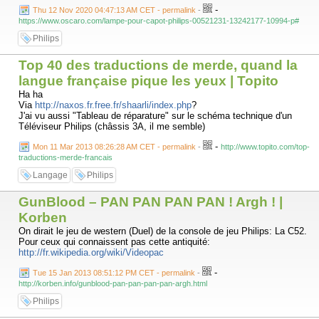
-
Thu 12 Nov 2020 04:47:13 AM CET - permalink
-
https://www.oscaro.com/lampe-pour-capot-philips-00521231-13242177-10994-p#
Philips
Top 40 des traductions de merde, quand la
langue française pique les yeux | Topito
Ha ha
Via
http://naxos.fr.free.fr/shaarli/index.php
?
J'ai vu aussi "Tableau de réparature" sur le schéma technique d'un
Téléviseur Philips (châssis 3A, il me semble)
-
Mon 11 Mar 2013 08:26:28 AM CET - permalink
-
http://www.topito.com/top-
traductions-merde-francais
Langage
Philips
GunBlood – PAN PAN PAN PAN ! Argh ! |
Korben
On dirait le jeu de western (Duel) de la console de jeu Philips: La C52.
Pour ceux qui connaissent pas cette antiquité:
http://fr.wikipedia.org/wiki/Videopac
-
Tue 15 Jan 2013 08:51:12 PM CET - permalink
-
http://korben.info/gunblood-pan-pan-pan-pan-argh.html
Philips