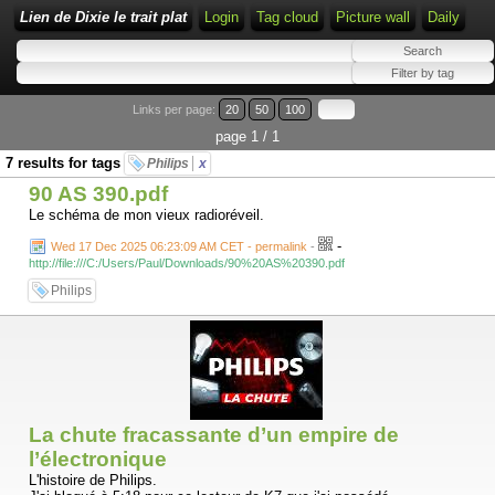
Lien de Dixie le trait plat
Login
Tag cloud
Picture wall
Daily
Links per page:
20
50
100
page 1 / 1
7 results for tags
Philips
x
90 AS 390.pdf
Le schéma de mon vieux radioréveil.
-
Wed 17 Dec 2025 06:23:09 AM CET - permalink
-
http://file:///C:/Users/Paul/Downloads/90%20AS%20390.pdf
Philips
La chute fracassante d’un empire de
l’électronique
L'histoire de Philips.