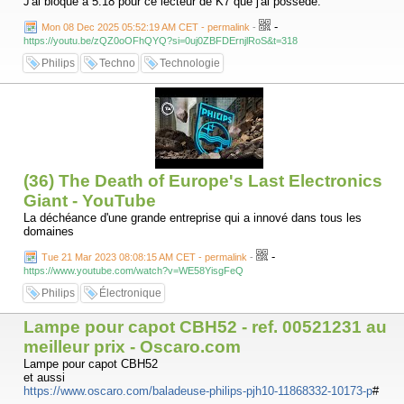
J'ai bloqué à 5:18 pour ce lecteur de K7 que j'ai possédé.
-
Mon 08 Dec 2025 05:52:19 AM CET - permalink
-
https://youtu.be/zQZ0oOFhQYQ?si=0uj0ZBFDErnjlRoS&t=318
Philips
Techno
Technologie
(36) The Death of Europe's Last Electronics
Giant - YouTube
La déchéance d'une grande entreprise qui a innové dans tous les
domaines
-
Tue 21 Mar 2023 08:08:15 AM CET - permalink
-
https://www.youtube.com/watch?v=WE58YisgFeQ
Philips
Électronique
Lampe pour capot CBH52 - ref. 00521231 au
meilleur prix - Oscaro.com
Lampe pour capot CBH52
et aussi
https://www.oscaro.com/baladeuse-philips-pjh10-11868332-10173-p
#