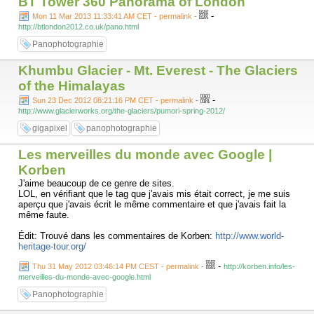
BT Tower 360 Panorama of London
-
Mon 11 Mar 2013 11:33:41 AM CET - permalink
-
http://btlondon2012.co.uk/pano.html
Panophotographie
Khumbu Glacier - Mt. Everest - The Glaciers
of the Himalayas
-
Sun 23 Dec 2012 08:21:16 PM CET - permalink
-
http://www.glacierworks.org/the-glaciers/pumori-spring-2012/
gigapixel
panophotographie
Les merveilles du monde avec Google |
Korben
J'aime beaucoup de ce genre de sites.
LOL, en vérifiant que le tag que j'avais mis était correct, je me suis
aperçu que j'avais écrit le même commentaire et que j'avais fait la
même faute.
Édit: Trouvé dans les commentaires de Korben:
http://www.world-
heritage-tour.org/
-
Thu 31 May 2012 03:46:14 PM CEST - permalink
-
http://korben.info/les-
merveilles-du-monde-avec-google.html
Panophotographie