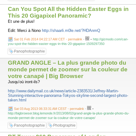
Can You Spot All the Hidden Easter Eggs in
This 20 Gigapixel Panoramic?
Et une de plus!
Edit: Merci à Nono
http://shaarli.m0le.net/?HDAnmQ
-
Sat 01 Feb 2014 04:22:17 AM CET - permalink
-
http://gizmodo.com/can-
you-spot-the-hidden-easter-eggs-in-this-20-gigapixe-1509297350
Panophotographie
GRAND ANGLE – La plus grande photo du
monde permet de zoomer sur la couleur de
votre canapé | Big Browser
Jusqu’où iront-ils?
http://www.dailymail.co.uk/news/article-2383531/Jeffrey-Martin-
Stunning-interactive-panorama-Tokyos-skyline-second-largest-photo-
taken.html
-
Sat 03 Aug 2013 06:33:31 AM CEST - permalink
-
http://bigbrowser.blog.lemonde.fr/2013/08/02/grand-angle-la-plus-grande-photo-du-
monde-permet-de-zoomer-sur-la-couleur-de-votre-canape/
Panophotographie
Photographie