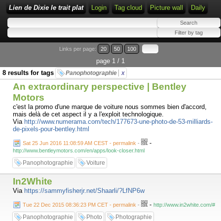
Lien de Dixie le trait plat
Login
Tag cloud
Picture wall
Daily
Links per page:
20
50
100
page 1 / 1
8 results for tags
Panophotographie
x
An extraordinary perspective | Bentley
Motors
c'est la promo d'une marque de voiture nous sommes bien d'accord,
mais delà de cet aspect il y a l'exploit technologique.
Via
http://www.numerama.com/tech/177673-une-photo-de-53-milliards-
de-pixels-pour-bentley.html
-
Sat 25 Jun 2016 11:08:59 AM CEST - permalink
-
http://www.bentleymotors.com/en/apps/look-closer.html
Panophotographie
Voiture
In2White
Via
https://sammyfisherjr.net/Shaarli/?LfNP6w
-
Tue 22 Dec 2015 08:36:23 PM CET - permalink
-
http://www.in2white.com/#
Panophotographie
Photo
Photographie